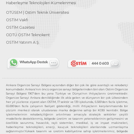
Haberleşme Teknolojileri Kümelenmesi
OTÜSEM | Ostim Teknik Üniversitesi
OSTİM Vakfı
OSTİM Gazetesi
ODTÜ OSTİM Teknokent
OSTİM Yatırım A.Ş.
Ankara Organize Sanayi Bölgesi açısından diğer bir çok ile göre avantajlı ve rekabetçi
konumdadır. Ankara’nın öncü organize sanayi bölgelerinden biri olan Ostim Organize
Sanayi Bölgesi 1967’den bu yana Türkiye ve Dünya’nın ihtiyaçlarını üretmektedir.
Organize Sanayi Ankara denildiğinde ilk akla gelen ve dünyanın bir çok ülkesinden
her yıl yüzlerce ziyaret alan OSTİM, 17 sektör ve 139 işkolunda, 6.500’den fazla işletme,
65.000’den fazla çalışanın faaliyet gösterdiği, milli ihtiyaçların karşılanmasında bir
çözüm merkezi olarak uluslararası marka değerine sahip bir KOBİ kentidir. Bölge
işletmelerinin rekabetçiliğinin artırılması amacıyla stratejik sektörler çeşitli
modellerle desteklenmiş, bölgede üretim ve tasarım yeteneklerinin gelişmesini ve
özellikle savunma, havacılık, raylı sistemler, medikal, iş ve inşaat makineleri,
haberleşme teknolojileri, enerji, kauçuk teknolojileri alanlarında uzmanlaşma
sağlanmıştır.Yüksek tasarım ve üretim kabiliyetine sahip işletmelerimiz, bölgede