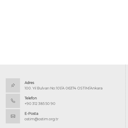
Adres
100. Yıl Bulvarı No:101/A 06374 OSTİM/Ankara
Telefon
+90 312 385 50 90
E-Posta
ostim@ostim.org.tr