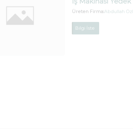
İş Makinası Yedek
Üreten Firma:
Abdullah Öz
Bilgi İste