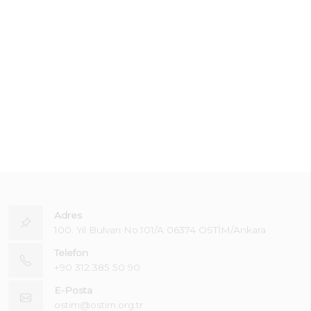
Adres
100. Yıl Bulvarı No:101/A 06374 OSTİM/Ankara
Telefon
+90 312 385 50 90
E-Posta
ostim@ostim.org.tr