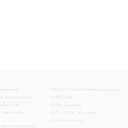
melenmesi
OTÜSEM | Ostim Teknik Üniversitesi
lık Kümelenmesi
OSTİM Vakfı
melenmesi
OSTİM Gazetesi
 Teknolojileri
ODTÜ OSTİM Teknokent
OSTİM Yatırım A.Ş.
emleri Kümelenmesi