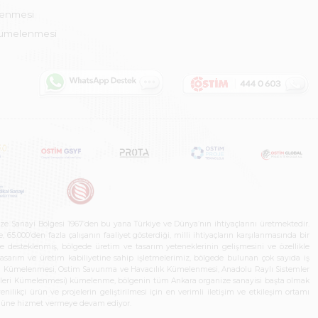
lenmesi
Kümelenmesi
ze Sanayi Bölgesi 1967’den bu yana Türkiye ve Dünya’nın ihtiyaçlarını üretmektedir.
65.000’den fazla çalışanın faaliyet gösterdiği, milli ihtiyaçların karşılanmasında bir
rle desteklenmiş, bölgede üretim ve tasarım yeteneklerinin gelişmesini ve özellikle
 tasarım ve üretim kabiliyetine sahip işletmelerimiz, bölgede bulunan çok sayıda iş
neleri Kümelenmesi, Ostim Savunma ve Havacılık Kümelenmesi, Anadolu Raylı Sistemler
jileri Kümelenmesi) kümelenme, bölgenin tüm Ankara organize sanayisi başta olmak
ilikçi ürün ve projelerin geliştirilmesi için en verimli iletişim ve etkileşim ortamı
 gücüne hizmet vermeye devam ediyor.