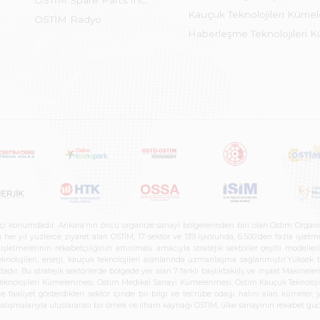
OSTİM Spare Parts Inc.
Kauçuk Teknolojileri Küme
OSTİM Radyo
Haberleşme Teknolojileri 
etçi konumdadır. Ankara’nın öncü organize sanayi bölgelerinden biri olan Ostim Organi
 yıl yüzlerce ziyaret alan OSTİM, 17 sektör ve 139 işkolunda, 6.500’den fazla işletme, 
letmelerinin rekabetçiliğinin artırılması amacıyla stratejik sektörler çeşitli modelle
teknolojileri, enerji, kauçuk teknolojileri alanlarında uzmanlaşma sağlanmıştır.Yüksek
tadır. Bu stratejik sektörlerde bölgede yer alan 7 farklı başlıktaki(İş ve inşaat Maki
e Teknolojileri Kümelenmesi, Ostim Medikal Sanayi Kümelenmesi, Ostim Kauçuk Teknolo
faaliyet gösterdikleri sektör içinde bir bilgi ve tecrübe odağı halini alan kümeler, yen
r çalışmalarıyla uluslararası bir örnek ve ilham kaynağı OSTİM, ülke sanayinin rekabet