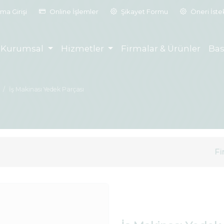
ma Girişi
Online İşlemler
Şikayet Formu
Öneri İst
Kurumsal
Hizmetler
Firmalar & Ürünler
Bas
İş Makinası Yedek Parçası
Fi