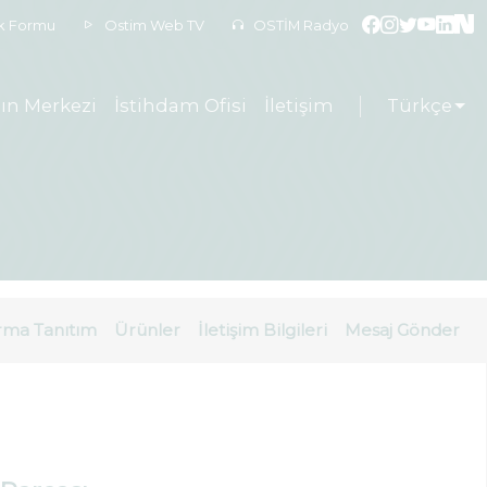
ek Formu
Ostim Web TV
OSTİM Radyo
ın Merkezi
İstihdam Ofisi
İletişim
Türkçe
rma Tanıtım
Ürünler
İletişim Bilgileri
Mesaj Gönder