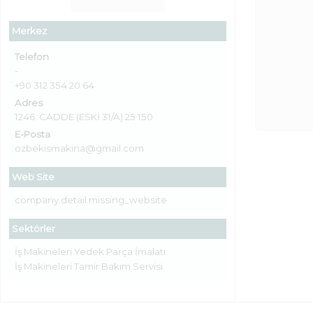
Merkez
Telefon
-
+90 312 354 20 64
Adres
1246. CADDE (ESKİ 31/A) 25 150
E-Posta
ozbekismakina@gmail.com
Web Site
company.detail.missing_website
Sektörler
İş Makineleri Yedek Parça İmalatı
İş Makineleri Tamir Bakım Servisi