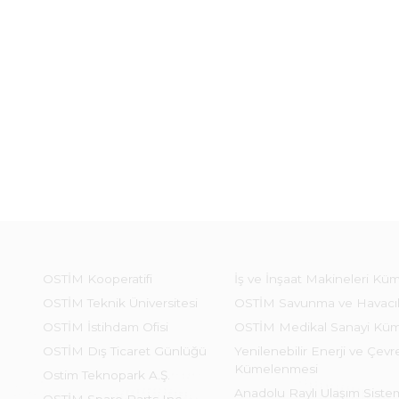
OSTİM Kooperatifi
İş ve İnşaat Makineleri Kü
OSTİM Teknik Üniversitesi
OSTİM Savunma ve Havacı
OSTİM İstihdam Ofisi
OSTİM Medikal Sanayi Kü
OSTİM Dış Ticaret Günlüğü
Yenilenebilir Enerji ve Çevre
Kümelenmesi
Ostim Teknopark A.Ş.
Anadolu Raylı Ulaşım Sist