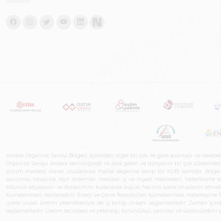
Ankara Organize Sanayi Bölgesi açısından diğer bir çok ile göre avantajlı ve rekab
Organize Sanayi Ankara denildiğinde ilk akla gelen ve dünyanın bir çok ülkesinden her
çözüm merkezi olarak uluslararası marka değerine sahip bir KOBİ kentidir. Bölge iş
savunma, havacılık, raylı sistemler, medikal, iş ve inşaat makineleri, haberleşme 
kolunun altyapısını ve donanımını kullanarak büyük hacimli işlere imzalarını atmak
Kümelenmesi, Yenilenebilir Enerji ve Çevre Teknolojileri Kümelenmesi, Haberleşm
üzere ulusal üretim yetenekleriyle de iş birliği imkanı sağlamaktadır. Zaman içinde 
sağlamaktadır. Üretim tecrübesi ve yeteneği; bütünlükçü, yenilikçi ve sürdürülebili