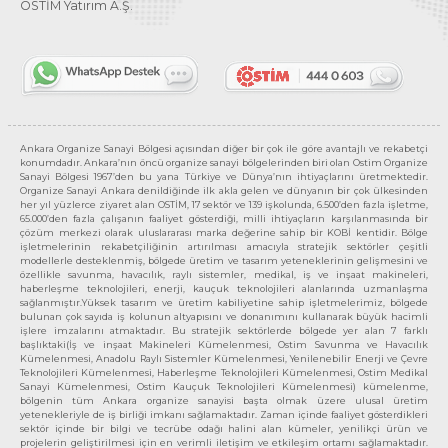
OSTİM Yatırım A.Ş.
Ankara Organize Sanayi Bölgesi açısından diğer bir çok ile göre avantajlı ve rekabetçi
konumdadır. Ankara’nın öncü organize sanayi bölgelerinden biri olan Ostim Organize
Sanayi Bölgesi 1967’den bu yana Türkiye ve Dünya’nın ihtiyaçlarını üretmektedir.
Organize Sanayi Ankara denildiğinde ilk akla gelen ve dünyanın bir çok ülkesinden
her yıl yüzlerce ziyaret alan OSTİM, 17 sektör ve 139 işkolunda, 6.500’den fazla işletme,
65.000’den fazla çalışanın faaliyet gösterdiği, milli ihtiyaçların karşılanmasında bir
çözüm merkezi olarak uluslararası marka değerine sahip bir KOBİ kentidir. Bölge
işletmelerinin rekabetçiliğinin artırılması amacıyla stratejik sektörler çeşitli
modellerle desteklenmiş, bölgede üretim ve tasarım yeteneklerinin gelişmesini ve
özellikle savunma, havacılık, raylı sistemler, medikal, iş ve inşaat makineleri,
haberleşme teknolojileri, enerji, kauçuk teknolojileri alanlarında uzmanlaşma
sağlanmıştır.Yüksek tasarım ve üretim kabiliyetine sahip işletmelerimiz, bölgede
bulunan çok sayıda iş kolunun altyapısını ve donanımını kullanarak büyük hacimli
işlere imzalarını atmaktadır. Bu stratejik sektörlerde bölgede yer alan 7 farklı
başlıktaki(İş ve inşaat Makineleri Kümelenmesi, Ostim Savunma ve Havacılık
Kümelenmesi, Anadolu Raylı Sistemler Kümelenmesi, Yenilenebilir Enerji ve Çevre
Teknolojileri Kümelenmesi, Haberleşme Teknolojileri Kümelenmesi, Ostim Medikal
Sanayi Kümelenmesi, Ostim Kauçuk Teknolojileri Kümelenmesi) kümelenme,
bölgenin tüm Ankara organize sanayisi başta olmak üzere ulusal üretim
yetenekleriyle de iş birliği imkanı sağlamaktadır. Zaman içinde faaliyet gösterdikleri
sektör içinde bir bilgi ve tecrübe odağı halini alan kümeler, yenilikçi ürün ve
projelerin geliştirilmesi için en verimli iletişim ve etkileşim ortamı sağlamaktadır.