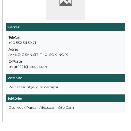
Merkez
Telefon
+90 532 511 39 71
Adres
AYYILDIZ SAN.SİT. 1140. SOK. NO:19
E-Posta
tnrgn1991@icloud.com
Web Site
Web sitesi bilgisi girilmemiştir.
Sektörler
Oto Yedek Parça - Aksesuar - Oto Cam