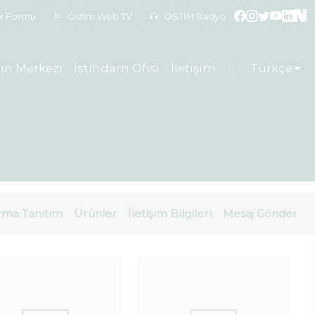
ek Formu
Ostim Web TV
OSTİM Radyo
ın Merkezi
İstihdam Ofisi
İletişim
Türkçe
rma Tanıtım
Ürünler
İletişim Bilgileri
Mesaj Gönder