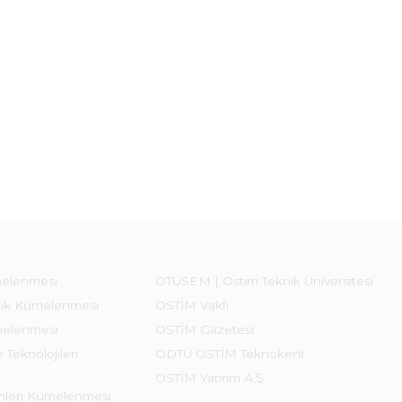
melenmesi
OTÜSEM | Ostim Teknik Üniversitesi
lık Kümelenmesi
OSTİM Vakfı
melenmesi
OSTİM Gazetesi
 Teknolojileri
ODTÜ OSTİM Teknokent
OSTİM Yatırım A.Ş.
emleri Kümelenmesi