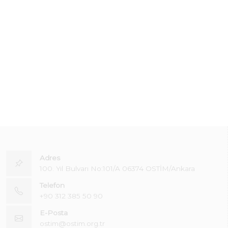
Adres
100. Yıl Bulvarı No:101/A 06374 OSTİM/Ankara
Telefon
+90 312 385 50 90
E-Posta
ostim@ostim.org.tr