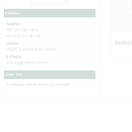
Merkez
Telefon
+90 312 385 38 11
+90 532 277 87 42
BORU 
Adres
1202/1. CADDE (ESKİ 31) 83
E-Posta
imkon@imkon.com.tr
Web Site
company.detail.missing_website