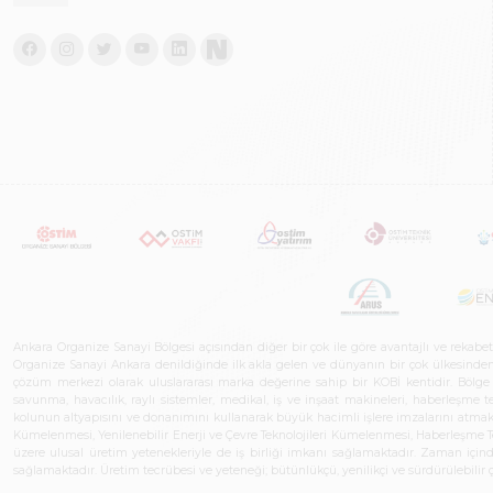
Ankara Organize Sanayi Bölgesi açısından diğer bir çok ile göre avantajlı ve rekab
Organize Sanayi Ankara denildiğinde ilk akla gelen ve dünyanın bir çok ülkesinden her
çözüm merkezi olarak uluslararası marka değerine sahip bir KOBİ kentidir. Bölge iş
savunma, havacılık, raylı sistemler, medikal, iş ve inşaat makineleri, haberleşme 
kolunun altyapısını ve donanımını kullanarak büyük hacimli işlere imzalarını atmak
Kümelenmesi, Yenilenebilir Enerji ve Çevre Teknolojileri Kümelenmesi, Haberleşm
üzere ulusal üretim yetenekleriyle de iş birliği imkanı sağlamaktadır. Zaman içinde 
sağlamaktadır. Üretim tecrübesi ve yeteneği; bütünlükçü, yenilikçi ve sürdürülebili