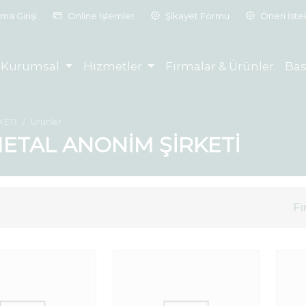
ma Girişi
Online İşlemler
Şikayet Formu
Öneri İst
Kurumsal
Hizmetler
Firmalar & Ürünler
Bas
KETİ
Ürünler
ETAL ANONİM ŞİRKETİ
Fi