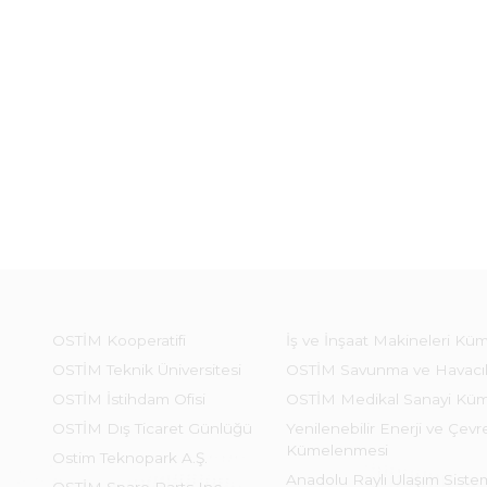
OSTİM Kooperatifi
İş ve İnşaat Makineleri Kü
OSTİM Teknik Üniversitesi
OSTİM Savunma ve Havacı
OSTİM İstihdam Ofisi
OSTİM Medikal Sanayi Kü
OSTİM Dış Ticaret Günlüğü
Yenilenebilir Enerji ve Çevre
Kümelenmesi
Ostim Teknopark A.Ş.
Anadolu Raylı Ulaşım Sist