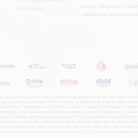
OSTİM Spare Parts Inc.
Kauçuk Teknolojileri Küme
OSTİM Radyo
Haberleşme Teknolojileri 
etçi konumdadır. Ankara’nın öncü organize sanayi bölgelerinden biri olan Ostim Organi
 yıl yüzlerce ziyaret alan OSTİM, 17 sektör ve 139 işkolunda, 6.500’den fazla işletme, 
letmelerinin rekabetçiliğinin artırılması amacıyla stratejik sektörler çeşitli modelle
teknolojileri, enerji, kauçuk teknolojileri alanlarında uzmanlaşma sağlanmıştır.Yüksek
tadır. Bu stratejik sektörlerde bölgede yer alan 7 farklı başlıktaki(İş ve inşaat Maki
e Teknolojileri Kümelenmesi, Ostim Medikal Sanayi Kümelenmesi, Ostim Kauçuk Teknolo
faaliyet gösterdikleri sektör içinde bir bilgi ve tecrübe odağı halini alan kümeler, yen
r çalışmalarıyla uluslararası bir örnek ve ilham kaynağı OSTİM, ülke sanayinin rekabet