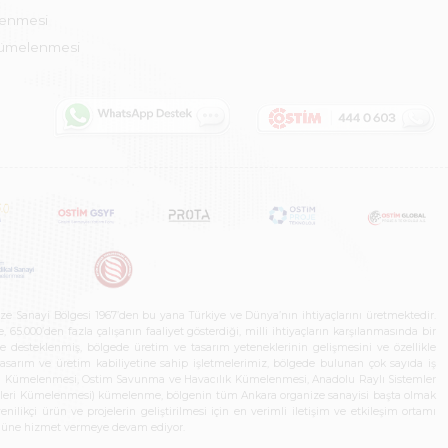
lenmesi
Kümelenmesi
ze Sanayi Bölgesi 1967’den bu yana Türkiye ve Dünya’nın ihtiyaçlarını üretmektedir.
65.000’den fazla çalışanın faaliyet gösterdiği, milli ihtiyaçların karşılanmasında bir
rle desteklenmiş, bölgede üretim ve tasarım yeteneklerinin gelişmesini ve özellikle
 tasarım ve üretim kabiliyetine sahip işletmelerimiz, bölgede bulunan çok sayıda iş
neleri Kümelenmesi, Ostim Savunma ve Havacılık Kümelenmesi, Anadolu Raylı Sistemler
jileri Kümelenmesi) kümelenme, bölgenin tüm Ankara organize sanayisi başta olmak
ilikçi ürün ve projelerin geliştirilmesi için en verimli iletişim ve etkileşim ortamı
 gücüne hizmet vermeye devam ediyor.