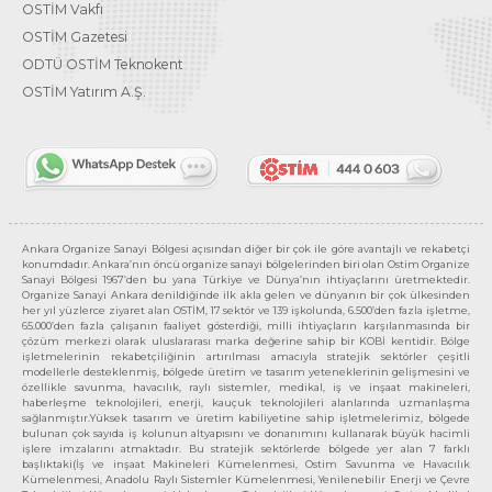
OSTİM Vakfı
OSTİM Gazetesi
ODTÜ OSTİM Teknokent
OSTİM Yatırım A.Ş.
Ankara Organize Sanayi Bölgesi açısından diğer bir çok ile göre avantajlı ve rekabetçi
konumdadır. Ankara’nın öncü organize sanayi bölgelerinden biri olan Ostim Organize
Sanayi Bölgesi 1967’den bu yana Türkiye ve Dünya’nın ihtiyaçlarını üretmektedir.
Organize Sanayi Ankara denildiğinde ilk akla gelen ve dünyanın bir çok ülkesinden
her yıl yüzlerce ziyaret alan OSTİM, 17 sektör ve 139 işkolunda, 6.500’den fazla işletme,
65.000’den fazla çalışanın faaliyet gösterdiği, milli ihtiyaçların karşılanmasında bir
çözüm merkezi olarak uluslararası marka değerine sahip bir KOBİ kentidir. Bölge
işletmelerinin rekabetçiliğinin artırılması amacıyla stratejik sektörler çeşitli
modellerle desteklenmiş, bölgede üretim ve tasarım yeteneklerinin gelişmesini ve
özellikle savunma, havacılık, raylı sistemler, medikal, iş ve inşaat makineleri,
haberleşme teknolojileri, enerji, kauçuk teknolojileri alanlarında uzmanlaşma
sağlanmıştır.Yüksek tasarım ve üretim kabiliyetine sahip işletmelerimiz, bölgede
bulunan çok sayıda iş kolunun altyapısını ve donanımını kullanarak büyük hacimli
işlere imzalarını atmaktadır. Bu stratejik sektörlerde bölgede yer alan 7 farklı
başlıktaki(İş ve inşaat Makineleri Kümelenmesi, Ostim Savunma ve Havacılık
Kümelenmesi, Anadolu Raylı Sistemler Kümelenmesi, Yenilenebilir Enerji ve Çevre