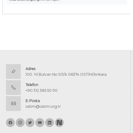
Adres
100. Yıl Bulvarı No:101/A 06374 OSTİM/Ankara
Telefon
+90 312 385 50 90
E-Posta
ostim@ostim.org.tr