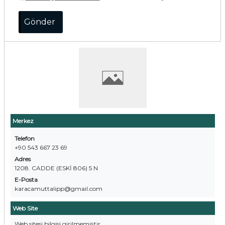
Merkez
Telefon
+90 543 667 23 69
Adres
1208. CADDE (ESKİ 806) 5 N
E-Posta
karacamuttalipp@gmail.com
Web Site
Web sitesi bilgisi girilmemiştir.