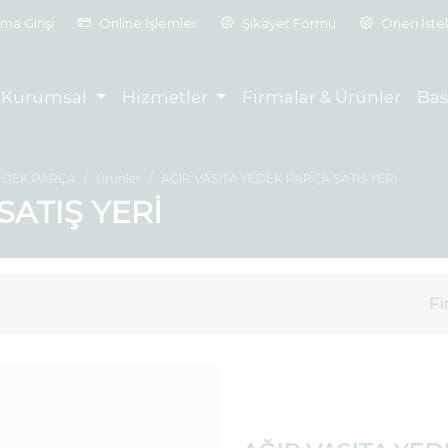
ma Girişi
Online İşlemler
Şikayet Formu
Öneri İst
Kurumsal
Hizmetler
Firmalar & Ürünler
Bas
EDEK PARÇA
Ürünler
AĞIR VASITA YEDEK PARÇA SATIŞ YERİ
SATIŞ YERİ
Fi