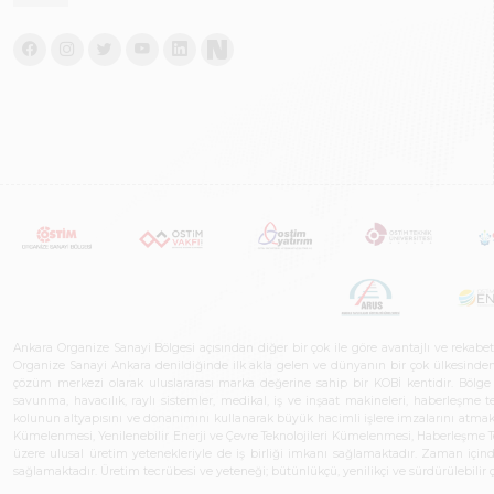
Ankara Organize Sanayi Bölgesi açısından diğer bir çok ile göre avantajlı ve rekab
Organize Sanayi Ankara denildiğinde ilk akla gelen ve dünyanın bir çok ülkesinden her
çözüm merkezi olarak uluslararası marka değerine sahip bir KOBİ kentidir. Bölge iş
savunma, havacılık, raylı sistemler, medikal, iş ve inşaat makineleri, haberleşme 
kolunun altyapısını ve donanımını kullanarak büyük hacimli işlere imzalarını atmak
Kümelenmesi, Yenilenebilir Enerji ve Çevre Teknolojileri Kümelenmesi, Haberleşm
üzere ulusal üretim yetenekleriyle de iş birliği imkanı sağlamaktadır. Zaman içinde 
sağlamaktadır. Üretim tecrübesi ve yeteneği; bütünlükçü, yenilikçi ve sürdürülebili