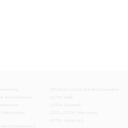
melenmesi
OTÜSEM | Ostim Teknik Üniversitesi
lık Kümelenmesi
OSTİM Vakfı
melenmesi
OSTİM Gazetesi
 Teknolojileri
ODTÜ OSTİM Teknokent
OSTİM Yatırım A.Ş.
emleri Kümelenmesi