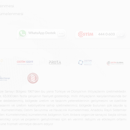
lenmesi
Kümelenmesi
ze Sanayi Bölgesi 1967’den bu yana Türkiye ve Dünya’nın ihtiyaçlarını üretmektedir.
65.000’den fazla çalışanın faaliyet gösterdiği, milli ihtiyaçların karşılanmasında bir
rle desteklenmiş, bölgede üretim ve tasarım yeteneklerinin gelişmesini ve özellikle
 tasarım ve üretim kabiliyetine sahip işletmelerimiz, bölgede bulunan çok sayıda iş
neleri Kümelenmesi, Ostim Savunma ve Havacılık Kümelenmesi, Anadolu Raylı Sistemler
jileri Kümelenmesi) kümelenme, bölgenin tüm Ankara organize sanayisi başta olmak
ilikçi ürün ve projelerin geliştirilmesi için en verimli iletişim ve etkileşim ortamı
 gücüne hizmet vermeye devam ediyor.