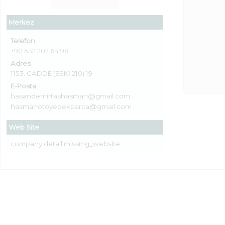
Merkez
Telefon
+90 532 202 64 98
Adres
1153. CADDE (ESKİ 210) 19
E-Posta
hasandemirtashasman@gmail.com
hasmanotoyedekparca@gmail.com
Web Site
company.detail.missing_website