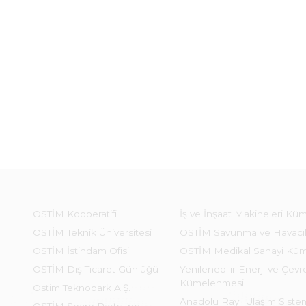
OSTİM Kooperatifi
İş ve İnşaat Makineleri Kü
OSTİM Teknik Üniversitesi
OSTİM Savunma ve Havacı
OSTİM İstihdam Ofisi
OSTİM Medikal Sanayi Kü
OSTİM Dış Ticaret Günlüğü
Yenilenebilir Enerji ve Çevre
Kümelenmesi
Ostim Teknopark A.Ş.
Anadolu Raylı Ulaşım Sist