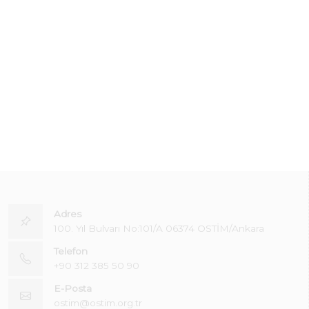
Adres
100. Yıl Bulvarı No:101/A 06374 OSTİM/Ankara
Telefon
+90 312 385 50 90
E-Posta
ostim@ostim.org.tr