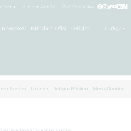
ek Formu
Ostim Web TV
OSTİM Radyo
ın Merkezi
İstihdam Ofisi
İletişim
Türkçe
rma Tanıtım
Ürünler
İletişim Bilgileri
Mesaj Gönder