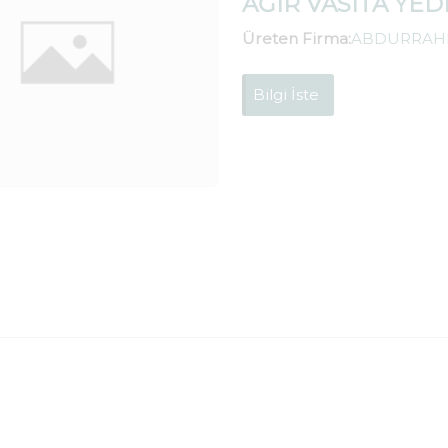
AĞIR VASITA YED
Üreten Firma:
ABDURRAHM
Bilgi İste