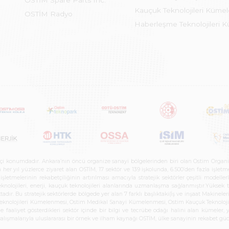
OSTİM Spare Parts Inc.
Kauçuk Teknolojileri Küme
OSTİM Radyo
Haberleşme Teknolojileri 
etçi konumdadır. Ankara’nın öncü organize sanayi bölgelerinden biri olan Ostim Organi
 yıl yüzlerce ziyaret alan OSTİM, 17 sektör ve 139 işkolunda, 6.500’den fazla işletme, 
letmelerinin rekabetçiliğinin artırılması amacıyla stratejik sektörler çeşitli modelle
teknolojileri, enerji, kauçuk teknolojileri alanlarında uzmanlaşma sağlanmıştır.Yüksek
tadır. Bu stratejik sektörlerde bölgede yer alan 7 farklı başlıktaki(İş ve inşaat Maki
e Teknolojileri Kümelenmesi, Ostim Medikal Sanayi Kümelenmesi, Ostim Kauçuk Teknolo
faaliyet gösterdikleri sektör içinde bir bilgi ve tecrübe odağı halini alan kümeler, yen
r çalışmalarıyla uluslararası bir örnek ve ilham kaynağı OSTİM, ülke sanayinin rekabet