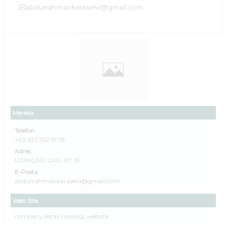
abdurrahmankaraselvi@gmail.com
Merkez
Telefon
+90 533 562 51 78
Adres
UZAYÇAĞI CAD. 87 39
E-Posta
abdurrahmankaraselvi@gmail.com
Web Site
company.detail.missing_website