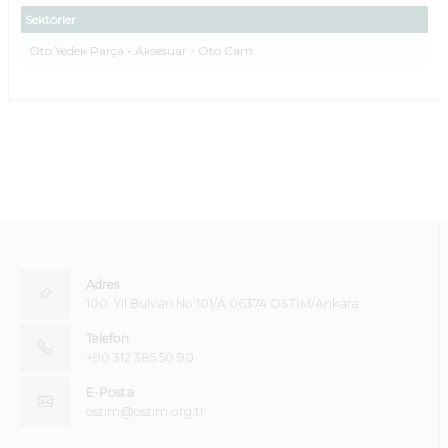
Sektörler
Oto Yedek Parça - Aksesuar - Oto Cam
Adres
100. Yıl Bulvarı No:101/A 06374 OSTİM/Ankara
Telefon
+90 312 385 50 90
E-Posta
ostim@ostim.org.tr