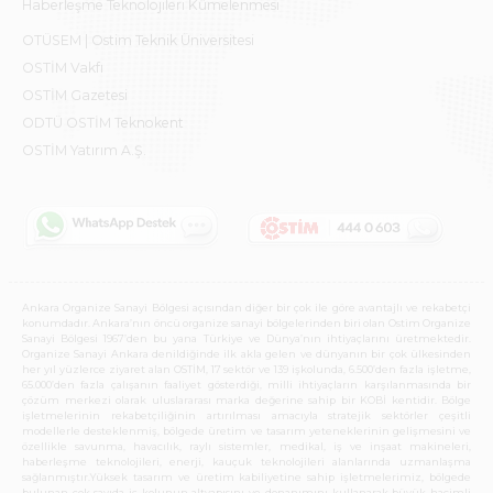
Haberleşme Teknolojileri Kümelenmesi
OTÜSEM | Ostim Teknik Üniversitesi
OSTİM Vakfı
OSTİM Gazetesi
ODTÜ OSTİM Teknokent
OSTİM Yatırım A.Ş.
Ankara Organize Sanayi Bölgesi açısından diğer bir çok ile göre avantajlı ve rekabetçi
konumdadır. Ankara’nın öncü organize sanayi bölgelerinden biri olan Ostim Organize
Sanayi Bölgesi 1967’den bu yana Türkiye ve Dünya’nın ihtiyaçlarını üretmektedir.
Organize Sanayi Ankara denildiğinde ilk akla gelen ve dünyanın bir çok ülkesinden
her yıl yüzlerce ziyaret alan OSTİM, 17 sektör ve 139 işkolunda, 6.500’den fazla işletme,
65.000’den fazla çalışanın faaliyet gösterdiği, milli ihtiyaçların karşılanmasında bir
çözüm merkezi olarak uluslararası marka değerine sahip bir KOBİ kentidir. Bölge
işletmelerinin rekabetçiliğinin artırılması amacıyla stratejik sektörler çeşitli
modellerle desteklenmiş, bölgede üretim ve tasarım yeteneklerinin gelişmesini ve
özellikle savunma, havacılık, raylı sistemler, medikal, iş ve inşaat makineleri,
haberleşme teknolojileri, enerji, kauçuk teknolojileri alanlarında uzmanlaşma
sağlanmıştır.Yüksek tasarım ve üretim kabiliyetine sahip işletmelerimiz, bölgede
bulunan çok sayıda iş kolunun altyapısını ve donanımını kullanarak büyük hacimli