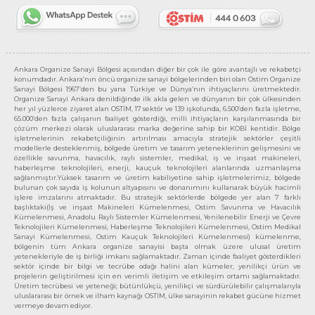
Ankara Organize Sanayi Bölgesi açısından diğer bir çok ile göre avantajlı ve rekabetçi
konumdadır. Ankara’nın öncü organize sanayi bölgelerinden biri olan Ostim Organize
Sanayi Bölgesi 1967’den bu yana Türkiye ve Dünya’nın ihtiyaçlarını üretmektedir.
Organize Sanayi Ankara denildiğinde ilk akla gelen ve dünyanın bir çok ülkesinden
her yıl yüzlerce ziyaret alan OSTİM, 17 sektör ve 139 işkolunda, 6.500’den fazla işletme,
65.000’den fazla çalışanın faaliyet gösterdiği, milli ihtiyaçların karşılanmasında bir
çözüm merkezi olarak uluslararası marka değerine sahip bir KOBİ kentidir. Bölge
işletmelerinin rekabetçiliğinin artırılması amacıyla stratejik sektörler çeşitli
modellerle desteklenmiş, bölgede üretim ve tasarım yeteneklerinin gelişmesini ve
özellikle savunma, havacılık, raylı sistemler, medikal, iş ve inşaat makineleri,
haberleşme teknolojileri, enerji, kauçuk teknolojileri alanlarında uzmanlaşma
sağlanmıştır.Yüksek tasarım ve üretim kabiliyetine sahip işletmelerimiz, bölgede
bulunan çok sayıda iş kolunun altyapısını ve donanımını kullanarak büyük hacimli
işlere imzalarını atmaktadır. Bu stratejik sektörlerde bölgede yer alan 7 farklı
başlıktaki(İş ve inşaat Makineleri Kümelenmesi, Ostim Savunma ve Havacılık
Kümelenmesi, Anadolu Raylı Sistemler Kümelenmesi, Yenilenebilir Enerji ve Çevre
Teknolojileri Kümelenmesi, Haberleşme Teknolojileri Kümelenmesi, Ostim Medikal
Sanayi Kümelenmesi, Ostim Kauçuk Teknolojileri Kümelenmesi) kümelenme,
bölgenin tüm Ankara organize sanayisi başta olmak üzere ulusal üretim
yetenekleriyle de iş birliği imkanı sağlamaktadır. Zaman içinde faaliyet gösterdikleri
sektör içinde bir bilgi ve tecrübe odağı halini alan kümeler, yenilikçi ürün ve
projelerin geliştirilmesi için en verimli iletişim ve etkileşim ortamı sağlamaktadır.
Üretim tecrübesi ve yeteneği; bütünlükçü, yenilikçi ve sürdürülebilir çalışmalarıyla
uluslararası bir örnek ve ilham kaynağı OSTİM, ülke sanayinin rekabet gücüne hizmet
vermeye devam ediyor.