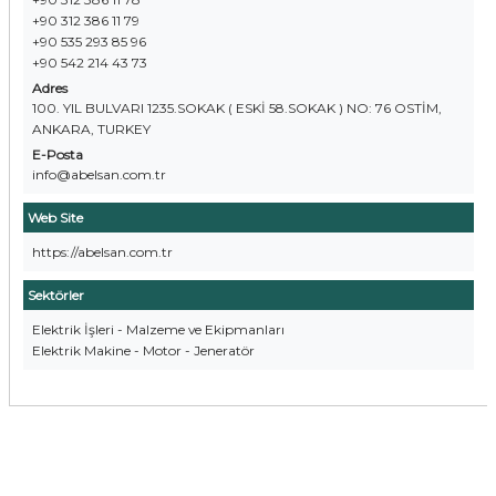
+90 312 386 11 79
+90 535 293 85 96
+90 542 214 43 73
Adres
100. YIL BULVARI 1235.SOKAK ( ESKİ 58.SOKAK ) NO: 76 OSTİM,
ANKARA, TURKEY
E-Posta
info@abelsan.com.tr
Web Site
https://abelsan.com.tr
Sektörler
Elektrik İşleri - Malzeme ve Ekipmanları
Elektrik Makine - Motor - Jeneratör