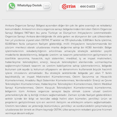
Ankara Organize Sanayi Bölgesi açısından diğer bir çok ile göre avantajlı ve rekabetçi
konumdadır. Ankara’nın öncü organize sanayi bölgelerinden biri olan Ostim Organize
Sanayi Bölgesi 1967’den bu yana Türkiye ve Dünya’nın ihtiyaçlarını üretmektedir.
Organize Sanayi Ankara denildiğinde ilk akla gelen ve dünyanın bir çok ülkesinden
her yıl yüzlerce ziyaret alan OSTİM, 17 sektör ve 139 işkolunda, 6.500’den fazla işletme,
65.000’den fazla çalışanın faaliyet gösterdiği, milli ihtiyaçların karşılanmasında bir
çözüm merkezi olarak uluslararası marka değerine sahip bir KOBİ kentidir. Bölge
işletmelerinin rekabetçiliğinin artırılması amacıyla stratejik sektörler çeşitli
modellerle desteklenmiş, bölgede üretim ve tasarım yeteneklerinin gelişmesini ve
özellikle savunma, havacılık, raylı sistemler, medikal, iş ve inşaat makineleri,
haberleşme teknolojileri, enerji, kauçuk teknolojileri alanlarında uzmanlaşma
sağlanmıştır.Yüksek tasarım ve üretim kabiliyetine sahip işletmelerimiz, bölgede
bulunan çok sayıda iş kolunun altyapısını ve donanımını kullanarak büyük hacimli
işlere imzalarını atmaktadır. Bu stratejik sektörlerde bölgede yer alan 7 farklı
başlıktaki(İş ve inşaat Makineleri Kümelenmesi, Ostim Savunma ve Havacılık
Kümelenmesi, Anadolu Raylı Sistemler Kümelenmesi, Yenilenebilir Enerji ve Çevre
Teknolojileri Kümelenmesi, Haberleşme Teknolojileri Kümelenmesi, Ostim Medikal
Sanayi Kümelenmesi, Ostim Kauçuk Teknolojileri Kümelenmesi) kümelenme,
bölgenin tüm Ankara organize sanayisi başta olmak üzere ulusal üretim
yetenekleriyle de iş birliği imkanı sağlamaktadır. Zaman içinde faaliyet gösterdikleri
sektör içinde bir bilgi ve tecrübe odağı halini alan kümeler, yenilikçi ürün ve
projelerin geliştirilmesi için en verimli iletişim ve etkileşim ortamı sağlamaktadır.
Üretim tecrübesi ve yeteneği; bütünlükçü, yenilikçi ve sürdürülebilir çalışmalarıyla
uluslararası bir örnek ve ilham kaynağı OSTİM, ülke sanayinin rekabet gücüne hizmet
vermeye devam ediyor.