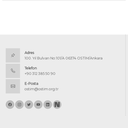
Adres
100. Yıl Bulvarı No:101/A 06374 OSTİM/Ankara
Telefon
+90 312 385 50 90
E-Posta
ostim@ostim.org.tr