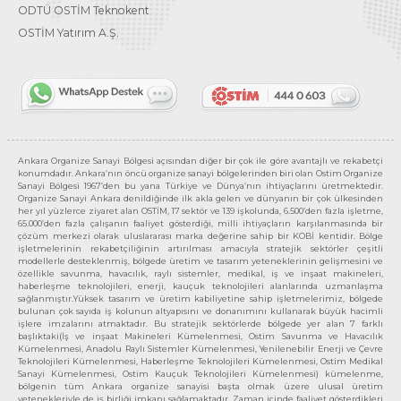
ODTÜ OSTİM Teknokent
OSTİM Yatırım A.Ş.
Ankara Organize Sanayi Bölgesi açısından diğer bir çok ile göre avantajlı ve rekabetçi
konumdadır. Ankara’nın öncü organize sanayi bölgelerinden biri olan Ostim Organize
Sanayi Bölgesi 1967’den bu yana Türkiye ve Dünya’nın ihtiyaçlarını üretmektedir.
Organize Sanayi Ankara denildiğinde ilk akla gelen ve dünyanın bir çok ülkesinden
her yıl yüzlerce ziyaret alan OSTİM, 17 sektör ve 139 işkolunda, 6.500’den fazla işletme,
65.000’den fazla çalışanın faaliyet gösterdiği, milli ihtiyaçların karşılanmasında bir
çözüm merkezi olarak uluslararası marka değerine sahip bir KOBİ kentidir. Bölge
işletmelerinin rekabetçiliğinin artırılması amacıyla stratejik sektörler çeşitli
modellerle desteklenmiş, bölgede üretim ve tasarım yeteneklerinin gelişmesini ve
özellikle savunma, havacılık, raylı sistemler, medikal, iş ve inşaat makineleri,
haberleşme teknolojileri, enerji, kauçuk teknolojileri alanlarında uzmanlaşma
sağlanmıştır.Yüksek tasarım ve üretim kabiliyetine sahip işletmelerimiz, bölgede
bulunan çok sayıda iş kolunun altyapısını ve donanımını kullanarak büyük hacimli
işlere imzalarını atmaktadır. Bu stratejik sektörlerde bölgede yer alan 7 farklı
başlıktaki(İş ve inşaat Makineleri Kümelenmesi, Ostim Savunma ve Havacılık
Kümelenmesi, Anadolu Raylı Sistemler Kümelenmesi, Yenilenebilir Enerji ve Çevre
Teknolojileri Kümelenmesi, Haberleşme Teknolojileri Kümelenmesi, Ostim Medikal
Sanayi Kümelenmesi, Ostim Kauçuk Teknolojileri Kümelenmesi) kümelenme,
bölgenin tüm Ankara organize sanayisi başta olmak üzere ulusal üretim
yetenekleriyle de iş birliği imkanı sağlamaktadır. Zaman içinde faaliyet gösterdikleri