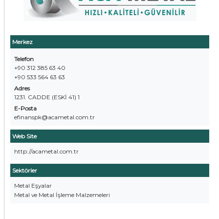
Merkez
Telefon
+90 312 385 63 40
+90 533 564 63 63
Adres
1231. CADDE (ESKİ 41) 1
E-Posta
efinanspk@acametal.com.tr
Web Site
http://acametal.com.tr
Sektörler
Metal Eşyalar
Metal ve Metal İşleme Malzemeleri