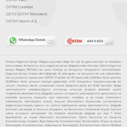
OSTİM Gazetesi
ODTÜ OSTİM Teknokent
OSTİM Yatırım A.Ş.
Ankara Organize Sanayi Bölgesi açısından diğer bir çok ile göre avantajlı ve rekabetçi
konumdadır. Ankara’nın öncü organize sanayi bölgelerinden biri olan Ostim Organize
Sanayi Bölgesi 1967’den bu yana Türkiye ve Dünya’nın ihtiyaçlarını üretmektedir.
Organize Sanayi Ankara denildiğinde ilk akla gelen ve dünyanın bir çok ülkesinden
her yıl yüzlerce ziyaret alan OSTİM, 17 sektör ve 139 işkolunda, 6.500’den fazla işletme,
65.000’den fazla çalışanın faaliyet gösterdiği, milli ihtiyaçların karşılanmasında bir
çözüm merkezi olarak uluslararası marka değerine sahip bir KOBİ kentidir. Bölge
işletmelerinin rekabetçiliğinin artırılması amacıyla stratejik sektörler çeşitli
modellerle desteklenmiş, bölgede üretim ve tasarım yeteneklerinin gelişmesini ve
özellikle savunma, havacılık, raylı sistemler, medikal, iş ve inşaat makineleri,
haberleşme teknolojileri, enerji, kauçuk teknolojileri alanlarında uzmanlaşma
sağlanmıştır.Yüksek tasarım ve üretim kabiliyetine sahip işletmelerimiz, bölgede
bulunan çok sayıda iş kolunun altyapısını ve donanımını kullanarak büyük hacimli
işlere imzalarını atmaktadır. Bu stratejik sektörlerde bölgede yer alan 7 farklı
başlıktaki(İş ve inşaat Makineleri Kümelenmesi, Ostim Savunma ve Havacılık
Kümelenmesi, Anadolu Raylı Sistemler Kümelenmesi, Yenilenebilir Enerji ve Çevre
Teknolojileri Kümelenmesi, Haberleşme Teknolojileri Kümelenmesi, Ostim Medikal