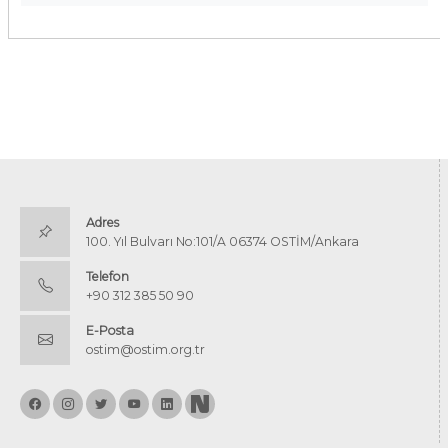
Adres
100. Yıl Bulvarı No:101/A 06374 OSTİM/Ankara
Telefon
+90 312 385 50 90
E-Posta
ostim@ostim.org.tr