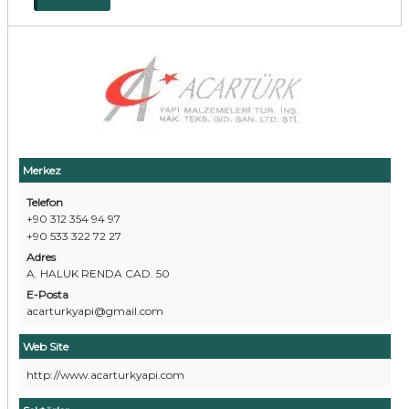
Merkez
Telefon
+90 312 354 94 97
+90 533 322 72 27
Adres
A. HALUK RENDA CAD. 50
E-Posta
acarturkyapi@gmail.com
Web Site
http://www.acarturkyapi.com