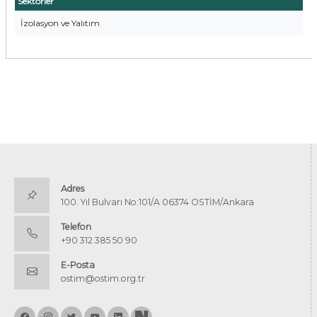
Sektörler
İzolasyon ve Yalıtım
Adres
100. Yıl Bulvarı No:101/A 06374 OSTİM/Ankara
Telefon
+90 312 385 50 90
E-Posta
ostim@ostim.org.tr