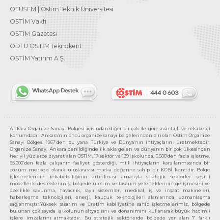
OTÜSEM | Ostim Teknik Üniversitesi
OSTİM Vakfı
OSTİM Gazetesi
ODTÜ OSTİM Teknokent
OSTİM Yatırım A.Ş.
Ankara Organize Sanayi Bölgesi açısından diğer bir çok ile göre avantajlı ve rekabetçi
konumdadır. Ankara’nın öncü organize sanayi bölgelerinden biri olan Ostim Organize
Sanayi Bölgesi 1967’den bu yana Türkiye ve Dünya’nın ihtiyaçlarını üretmektedir.
Organize Sanayi Ankara denildiğinde ilk akla gelen ve dünyanın bir çok ülkesinden
her yıl yüzlerce ziyaret alan OSTİM, 17 sektör ve 139 işkolunda, 6.500’den fazla işletme,
65.000’den fazla çalışanın faaliyet gösterdiği, milli ihtiyaçların karşılanmasında bir
çözüm merkezi olarak uluslararası marka değerine sahip bir KOBİ kentidir. Bölge
işletmelerinin rekabetçiliğinin artırılması amacıyla stratejik sektörler çeşitli
modellerle desteklenmiş, bölgede üretim ve tasarım yeteneklerinin gelişmesini ve
özellikle savunma, havacılık, raylı sistemler, medikal, iş ve inşaat makineleri,
haberleşme teknolojileri, enerji, kauçuk teknolojileri alanlarında uzmanlaşma
sağlanmıştır.Yüksek tasarım ve üretim kabiliyetine sahip işletmelerimiz, bölgede
bulunan çok sayıda iş kolunun altyapısını ve donanımını kullanarak büyük hacimli
işlere imzalarını atmaktadır. Bu stratejik sektörlerde bölgede yer alan 7 farklı