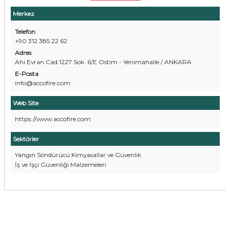
Merkez
Telefon
+90 312 385 22 62
Adres
Ahi Evran Cad.1227 Sok. 6/E Ostim - Yenimahalle / ANKARA
E-Posta
info@accofire.com
Web Site
https://www.accofire.com
Sektörler
Yangın Söndürücü Kimyasallar ve Güvenlik
İş ve İşçi Güvenliği Malzemeleri