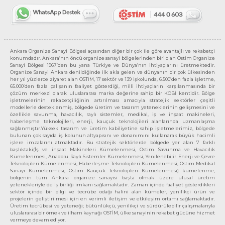
Ankara Organize Sanayi Bölgesi açısından diğer bir çok ile göre avantajlı ve rekabetçi
konumdadır. Ankara’nın öncü organize sanayi bölgelerinden biri olan Ostim Organize
Sanayi Bölgesi 1967’den bu yana Türkiye ve Dünya’nın ihtiyaçlarını üretmektedir.
Organize Sanayi Ankara denildiğinde ilk akla gelen ve dünyanın bir çok ülkesinden
her yıl yüzlerce ziyaret alan OSTİM, 17 sektör ve 139 işkolunda, 6.500’den fazla işletme,
65.000’den fazla çalışanın faaliyet gösterdiği, milli ihtiyaçların karşılanmasında bir
çözüm merkezi olarak uluslararası marka değerine sahip bir KOBİ kentidir. Bölge
işletmelerinin rekabetçiliğinin artırılması amacıyla stratejik sektörler çeşitli
modellerle desteklenmiş, bölgede üretim ve tasarım yeteneklerinin gelişmesini ve
özellikle savunma, havacılık, raylı sistemler, medikal, iş ve inşaat makineleri,
haberleşme teknolojileri, enerji, kauçuk teknolojileri alanlarında uzmanlaşma
sağlanmıştır.Yüksek tasarım ve üretim kabiliyetine sahip işletmelerimiz, bölgede
bulunan çok sayıda iş kolunun altyapısını ve donanımını kullanarak büyük hacimli
işlere imzalarını atmaktadır. Bu stratejik sektörlerde bölgede yer alan 7 farklı
başlıktaki(İş ve inşaat Makineleri Kümelenmesi, Ostim Savunma ve Havacılık
Kümelenmesi, Anadolu Raylı Sistemler Kümelenmesi, Yenilenebilir Enerji ve Çevre
Teknolojileri Kümelenmesi, Haberleşme Teknolojileri Kümelenmesi, Ostim Medikal
Sanayi Kümelenmesi, Ostim Kauçuk Teknolojileri Kümelenmesi) kümelenme,
bölgenin tüm Ankara organize sanayisi başta olmak üzere ulusal üretim
yetenekleriyle de iş birliği imkanı sağlamaktadır. Zaman içinde faaliyet gösterdikleri
sektör içinde bir bilgi ve tecrübe odağı halini alan kümeler, yenilikçi ürün ve
projelerin geliştirilmesi için en verimli iletişim ve etkileşim ortamı sağlamaktadır.
Üretim tecrübesi ve yeteneği; bütünlükçü, yenilikçi ve sürdürülebilir çalışmalarıyla
uluslararası bir örnek ve ilham kaynağı OSTİM, ülke sanayinin rekabet gücüne hizmet
vermeye devam ediyor.