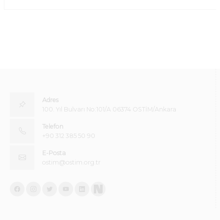
Adres
100. Yıl Bulvarı No:101/A 06374 OSTİM/Ankara
Telefon
+90 312 385 50 90
E-Posta
ostim@ostim.org.tr