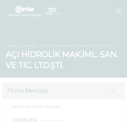
Anasayfa
Firmalar
AÇI HİDROLİK MAK.İML. SAN. VE TİC. LTD.ŞTİ.
AÇI HİDROLİK MAK.İML. SAN.
VE TİC. LTD.ŞTİ.
Firma Menüsü
HİDROLİK ÜNİTE İMALATI
ÜRÜNLER