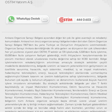
OSTİM Yatırım A.Ş.
Ankara Organize Sanayi Bölgesi açısından diğer bir çok ile göre avantajlı ve rekabetçi
konumdadır. Ankara’nın öncü organize sanayi bölgelerinden biri olan Ostim Organize
Sanayi Bölgesi 1967’den bu yana Türkiye ve Dünya’nın ihtiyaçlarını üretmektedir.
Organize Sanayi Ankara denildiğinde ilk akla gelen ve dünyanın bir çok ülkesinden
her yıl yüzlerce ziyaret alan OSTİM, 17 sektör ve 139 işkolunda, 6.500’den fazla işletme,
65.000’den fazla çalışanın faaliyet gösterdiği, milli ihtiyaçların karşılanmasında bir
çözüm merkezi olarak uluslararası marka değerine sahip bir KOBİ kentidir. Bölge
işletmelerinin rekabetçiliğinin artırılması amacıyla stratejik sektörler çeşitli
modellerle desteklenmiş, bölgede üretim ve tasarım yeteneklerinin gelişmesini ve
özellikle savunma, havacılık, raylı sistemler, medikal, iş ve inşaat makineleri,
haberleşme teknolojileri, enerji, kauçuk teknolojileri alanlarında uzmanlaşma
sağlanmıştır.Yüksek tasarım ve üretim kabiliyetine sahip işletmelerimiz, bölgede
bulunan çok sayıda iş kolunun altyapısını ve donanımını kullanarak büyük hacimli
işlere imzalarını atmaktadır. Bu stratejik sektörlerde bölgede yer alan 7 farklı
başlıktaki(İş ve inşaat Makineleri Kümelenmesi, Ostim Savunma ve Havacılık
Kümelenmesi, Anadolu Raylı Sistemler Kümelenmesi, Yenilenebilir Enerji ve Çevre
Teknolojileri Kümelenmesi, Haberleşme Teknolojileri Kümelenmesi, Ostim Medikal
Sanayi Kümelenmesi, Ostim Kauçuk Teknolojileri Kümelenmesi) kümelenme,
bölgenin tüm Ankara organize sanayisi başta olmak üzere ulusal üretim
yetenekleriyle de iş birliği imkanı sağlamaktadır. Zaman içinde faaliyet gösterdikleri
sektör içinde bir bilgi ve tecrübe odağı halini alan kümeler, yenilikçi ürün ve
projelerin geliştirilmesi için en verimli iletişim ve etkileşim ortamı sağlamaktadır.