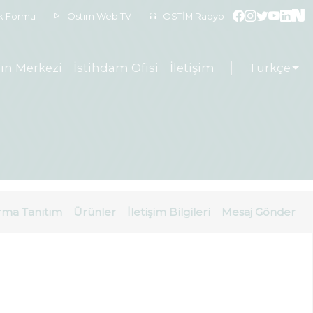
ek Formu
Ostim Web TV
OSTİM Radyo
ın Merkezi
İstihdam Ofisi
İletişim
Türkçe
rma Tanıtım
Ürünler
İletişim Bilgileri
Mesaj Gönder