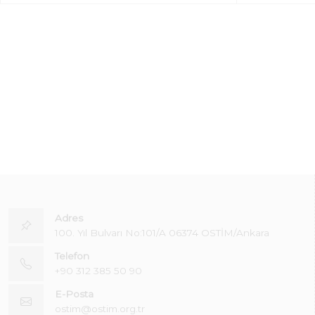
Adres
100. Yıl Bulvarı No:101/A 06374 OSTİM/Ankara
Telefon
+90 312 385 50 90
E-Posta
ostim@ostim.org.tr