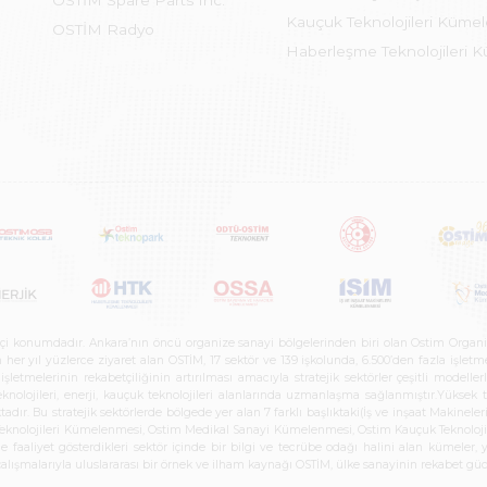
OSTİM Spare Parts Inc.
Kauçuk Teknolojileri Küme
OSTİM Radyo
Haberleşme Teknolojileri 
etçi konumdadır. Ankara’nın öncü organize sanayi bölgelerinden biri olan Ostim Organi
 yıl yüzlerce ziyaret alan OSTİM, 17 sektör ve 139 işkolunda, 6.500’den fazla işletme, 
letmelerinin rekabetçiliğinin artırılması amacıyla stratejik sektörler çeşitli modelle
teknolojileri, enerji, kauçuk teknolojileri alanlarında uzmanlaşma sağlanmıştır.Yüksek
tadır. Bu stratejik sektörlerde bölgede yer alan 7 farklı başlıktaki(İş ve inşaat Maki
e Teknolojileri Kümelenmesi, Ostim Medikal Sanayi Kümelenmesi, Ostim Kauçuk Teknolo
faaliyet gösterdikleri sektör içinde bir bilgi ve tecrübe odağı halini alan kümeler, yen
r çalışmalarıyla uluslararası bir örnek ve ilham kaynağı OSTİM, ülke sanayinin rekabet