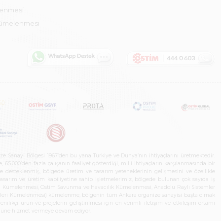
lenmesi
Kümelenmesi
ze Sanayi Bölgesi 1967’den bu yana Türkiye ve Dünya’nın ihtiyaçlarını üretmektedir.
65.000’den fazla çalışanın faaliyet gösterdiği, milli ihtiyaçların karşılanmasında bir
rle desteklenmiş, bölgede üretim ve tasarım yeteneklerinin gelişmesini ve özellikle
 tasarım ve üretim kabiliyetine sahip işletmelerimiz, bölgede bulunan çok sayıda iş
neleri Kümelenmesi, Ostim Savunma ve Havacılık Kümelenmesi, Anadolu Raylı Sistemler
jileri Kümelenmesi) kümelenme, bölgenin tüm Ankara organize sanayisi başta olmak
ilikçi ürün ve projelerin geliştirilmesi için en verimli iletişim ve etkileşim ortamı
 gücüne hizmet vermeye devam ediyor.