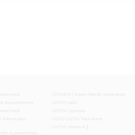
melenmesi
OTÜSEM | Ostim Teknik Üniversitesi
lık Kümelenmesi
OSTİM Vakfı
melenmesi
OSTİM Gazetesi
 Teknolojileri
ODTÜ OSTİM Teknokent
OSTİM Yatırım A.Ş.
emleri Kümelenmesi