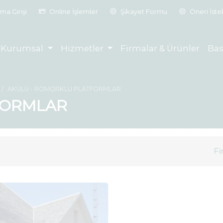
ma Girişi
Online İşlemler
Şikayet Formu
Öneri İst
Kurumsal
Hizmetler
Firmalar & Ürünler
Bas
AKÜLÜ - RÖMORKLU PLATFORMLAR
FORMLAR
Fi