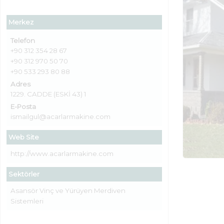
Merkez
Telefon
+90 312 354 28 67
+90 312 970 50 70
+90 533 293 80 88
Adres
1229. CADDE (ESKİ 43) 1
E-Posta
ismailgul@acarlarmakine.com
Web Site
http://www.acarlarmakine.com
Sektörler
Asansör Vinç ve Yürüyen Merdiven
Sistemleri