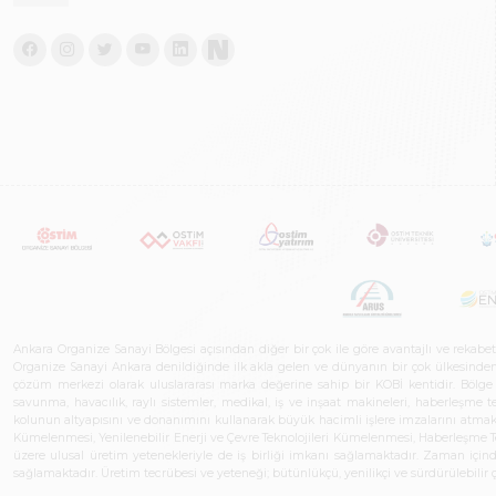
Ankara Organize Sanayi Bölgesi açısından diğer bir çok ile göre avantajlı ve rekab
Organize Sanayi Ankara denildiğinde ilk akla gelen ve dünyanın bir çok ülkesinden her
çözüm merkezi olarak uluslararası marka değerine sahip bir KOBİ kentidir. Bölge iş
savunma, havacılık, raylı sistemler, medikal, iş ve inşaat makineleri, haberleşme 
kolunun altyapısını ve donanımını kullanarak büyük hacimli işlere imzalarını atmak
Kümelenmesi, Yenilenebilir Enerji ve Çevre Teknolojileri Kümelenmesi, Haberleşm
üzere ulusal üretim yetenekleriyle de iş birliği imkanı sağlamaktadır. Zaman içinde 
sağlamaktadır. Üretim tecrübesi ve yeteneği; bütünlükçü, yenilikçi ve sürdürülebili