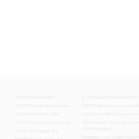
OSTİM Kooperatifi
İş ve İnşaat Makineleri Kü
OSTİM Teknik Üniversitesi
OSTİM Savunma ve Havacı
OSTİM İstihdam Ofisi
OSTİM Medikal Sanayi Kü
OSTİM Dış Ticaret Günlüğü
Yenilenebilir Enerji ve Çevre
Kümelenmesi
Ostim Teknopark A.Ş.
Anadolu Raylı Ulaşım Sist