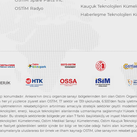
OSTİM Spare Parts Inc.
Kauçuk Teknolojileri Küme
OSTİM Radyo
Haberleşme Teknolojileri 
etçi konumdadır. Ankara’nın öncü organize sanayi bölgelerinden biri olan Ostim Organi
 yıl yüzlerce ziyaret alan OSTİM, 17 sektör ve 139 işkolunda, 6.500’den fazla işletme, 
letmelerinin rekabetçiliğinin artırılması amacıyla stratejik sektörler çeşitli modelle
teknolojileri, enerji, kauçuk teknolojileri alanlarında uzmanlaşma sağlanmıştır.Yüksek
tadır. Bu stratejik sektörlerde bölgede yer alan 7 farklı başlıktaki(İş ve inşaat Maki
e Teknolojileri Kümelenmesi, Ostim Medikal Sanayi Kümelenmesi, Ostim Kauçuk Teknolo
faaliyet gösterdikleri sektör içinde bir bilgi ve tecrübe odağı halini alan kümeler, yen
r çalışmalarıyla uluslararası bir örnek ve ilham kaynağı OSTİM, ülke sanayinin rekabet