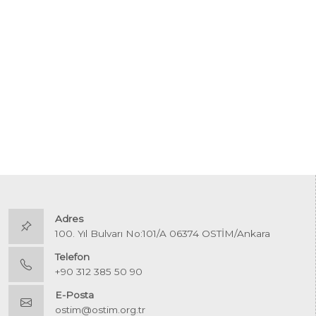
Adres
100. Yıl Bulvarı No:101/A 06374 OSTİM/Ankara
Telefon
+90 312 385 50 90
E-Posta
ostim@ostim.org.tr