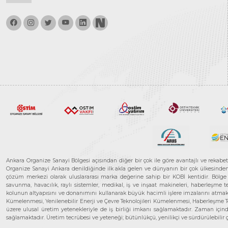
Ankara Organize Sanayi Bölgesi açısından diğer bir çok ile göre avantajlı ve rekab
Organize Sanayi Ankara denildiğinde ilk akla gelen ve dünyanın bir çok ülkesinden her
çözüm merkezi olarak uluslararası marka değerine sahip bir KOBİ kentidir. Bölge iş
savunma, havacılık, raylı sistemler, medikal, iş ve inşaat makineleri, haberleşme 
kolunun altyapısını ve donanımını kullanarak büyük hacimli işlere imzalarını atmak
Kümelenmesi, Yenilenebilir Enerji ve Çevre Teknolojileri Kümelenmesi, Haberleşm
üzere ulusal üretim yetenekleriyle de iş birliği imkanı sağlamaktadır. Zaman içinde 
sağlamaktadır. Üretim tecrübesi ve yeteneği; bütünlükçü, yenilikçi ve sürdürülebili