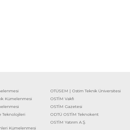
melenmesi
OTÜSEM | Ostim Teknik Üniversitesi
lık Kümelenmesi
OSTİM Vakfı
melenmesi
OSTİM Gazetesi
 Teknolojileri
ODTÜ OSTİM Teknokent
OSTİM Yatırım A.Ş.
emleri Kümelenmesi