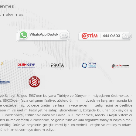
lenmesi
Kümelenmesi
ze Sanayi Bölgesi 1967’den bu yana Türkiye ve Dünya’nın ihtiyaçlarını üretmektedir.
65.000’den fazla çalışanın faaliyet gösterdiği, milli ihtiyaçların karşılanmasında bir
rle desteklenmiş, bölgede üretim ve tasarım yeteneklerinin gelişmesini ve özellikle
 tasarım ve üretim kabiliyetine sahip işletmelerimiz, bölgede bulunan çok sayıda iş
neleri Kümelenmesi, Ostim Savunma ve Havacılık Kümelenmesi, Anadolu Raylı Sistemler
jileri Kümelenmesi) kümelenme, bölgenin tüm Ankara organize sanayisi başta olmak
ilikçi ürün ve projelerin geliştirilmesi için en verimli iletişim ve etkileşim ortamı
 gücüne hizmet vermeye devam ediyor.