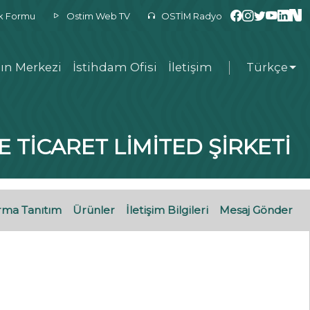
ek Formu
Ostim Web TV
OSTİM Radyo
ın Merkezi
İstihdam Ofisi
İletişim
Türkçe
TİCARET LİMİTED ŞİRKETİ
rma Tanıtım
Ürünler
İletişim Bilgileri
Mesaj Gönder