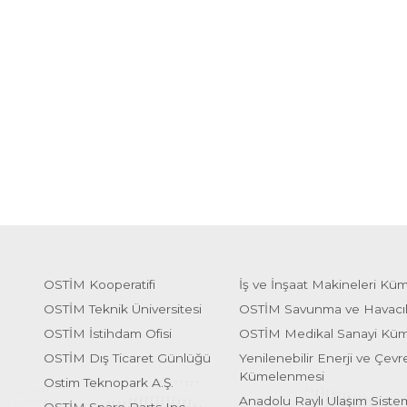
OSTİM Kooperatifi
İş ve İnşaat Makineleri Kü
OSTİM Teknik Üniversitesi
OSTİM Savunma ve Havacı
OSTİM İstihdam Ofisi
OSTİM Medikal Sanayi Kü
OSTİM Dış Ticaret Günlüğü
Yenilenebilir Enerji ve Çevre
Kümelenmesi
Ostim Teknopark A.Ş.
Anadolu Raylı Ulaşım Sist