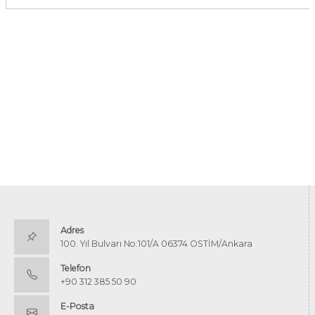
Adres
100. Yıl Bulvarı No:101/A 06374 OSTİM/Ankara
Telefon
+90 312 385 50 90
E-Posta