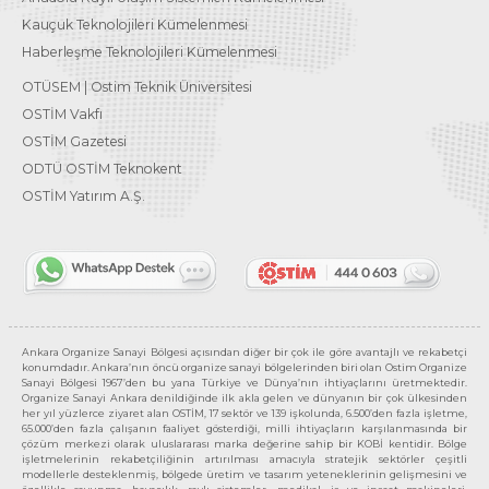
Kauçuk Teknolojileri Kümelenmesi
Haberleşme Teknolojileri Kümelenmesi
OTÜSEM | Ostim Teknik Üniversitesi
OSTİM Vakfı
OSTİM Gazetesi
ODTÜ OSTİM Teknokent
OSTİM Yatırım A.Ş.
Ankara Organize Sanayi Bölgesi açısından diğer bir çok ile göre avantajlı ve rekabetçi
konumdadır. Ankara’nın öncü organize sanayi bölgelerinden biri olan Ostim Organize
Sanayi Bölgesi 1967’den bu yana Türkiye ve Dünya’nın ihtiyaçlarını üretmektedir.
Organize Sanayi Ankara denildiğinde ilk akla gelen ve dünyanın bir çok ülkesinden
her yıl yüzlerce ziyaret alan OSTİM, 17 sektör ve 139 işkolunda, 6.500’den fazla işletme,
65.000’den fazla çalışanın faaliyet gösterdiği, milli ihtiyaçların karşılanmasında bir
çözüm merkezi olarak uluslararası marka değerine sahip bir KOBİ kentidir. Bölge
işletmelerinin rekabetçiliğinin artırılması amacıyla stratejik sektörler çeşitli
modellerle desteklenmiş, bölgede üretim ve tasarım yeteneklerinin gelişmesini ve