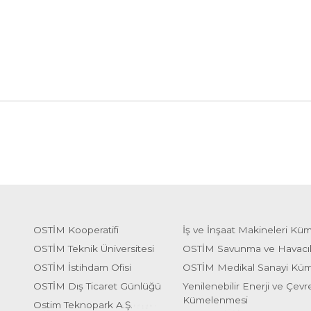
OSTİM Kooperatifi
İş ve İnşaat Makineleri Kü
OSTİM Teknik Üniversitesi
OSTİM Savunma ve Havacı
OSTİM İstihdam Ofisi
OSTİM Medikal Sanayi Kü
OSTİM Dış Ticaret Günlüğü
Yenilenebilir Enerji ve Çevre
Kümelenmesi
Ostim Teknopark A.Ş.