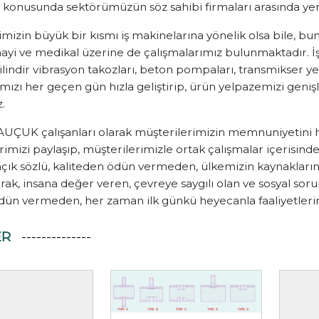
 konusunda sektörümüzün söz sahibi firmaları arasında yerin
imizin büyük bir kısmı iş makinelarına yönelik olsa bile, bun
i ve medikal üzerine de çalışmalarımız bulunmaktadır. İş ma
 silindir vibrasyon takozları, beton pompaları, transmikser 
ımızı her geçen gün hızla geliştirip, ürün yelpazemizi gen
.
UÇUK çalışanları olarak müşterilerimizin memnuniyetini h
mizi paylaşıp, müşterilerimizle ortak çalışmalar içerisinde
açık sözlü, kaliteden ödün vermeden, ülkemizin kaynaklar
ak, insana değer veren, çevreye saygılı olan ve sosyal soru
dün vermeden, her zaman ilk günkü heyecanla faaliyetlerim
ER