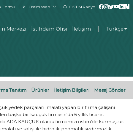
ek Formu
Ostim Web TV
OSTİM Radyo
ın Merkezi
İstihdam Ofisi
İletişim
Türkçe
rma Tanıtım
Ürünler
İletişim Bilgileri
Mesaj Gönder
 yedek parçaları imalatı yapan bir firma çalışanı
n başka bir kauçuk firmasın'da 6 yıllık ticaret
yılında ADA KAUÇUK olarak firmamızı ostim’de kurmuştur.
malatı ve satışı ile hidrolik-pnömatik sızdırmazlık