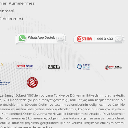
emleri Kümelenmesi
lenmesi
Kümelenmesi
ze Sanayi Bölgesi 1967’den bu yana Türkiye ve Dünya’nın ihtiyaçlarını üretmektedir.
65.000’den fazla çalışanın faaliyet gösterdiği, milli ihtiyaçların karşılanmasında bir
rle desteklenmiş, bölgede üretim ve tasarım yeteneklerinin gelişmesini ve özellikle
 tasarım ve üretim kabiliyetine sahip işletmelerimiz, bölgede bulunan çok sayıda iş
neleri Kümelenmesi, Ostim Savunma ve Havacılık Kümelenmesi, Anadolu Raylı Sistemler
jileri Kümelenmesi) kümelenme, bölgenin tüm Ankara organize sanayisi başta olmak
ilikçi ürün ve projelerin geliştirilmesi için en verimli iletişim ve etkileşim ortamı
 gücüne hizmet vermeye devam ediyor.