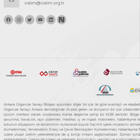
ostim@ostim.org.tr
Ankara Organize Sanayi Bölgesi açısından diğer bir çok ile göre avantajlı ve rekab
Organize Sanayi Ankara denildiğinde ilk akla gelen ve dünyanın bir çok ülkesinden her
çözüm merkezi olarak uluslararası marka değerine sahip bir KOBİ kentidir. Bölge iş
savunma, havacılık, raylı sistemler, medikal, iş ve inşaat makineleri, haberleşme 
kolunun altyapısını ve donanımını kullanarak büyük hacimli işlere imzalarını atmak
Kümelenmesi, Yenilenebilir Enerji ve Çevre Teknolojileri Kümelenmesi, Haberleşm
üzere ulusal üretim yetenekleriyle de iş birliği imkanı sağlamaktadır. Zaman içinde 
sağlamaktadır. Üretim tecrübesi ve yeteneği; bütünlükçü, yenilikçi ve sürdürülebili