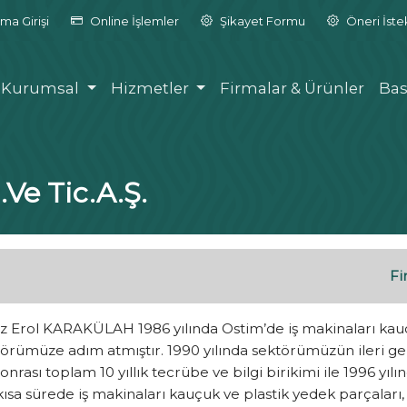
ma Girişi
Online İşlemler
Şikayet Formu
Öneri İst
Kurumsal
Hizmetler
Firmalar & Ürünler
Bas
Ve Tic.A.Ş.
Fi
Erol KARAKÜLAH 1986 yılında Ostim’de iş makinaları kauçuk
örümüze adım atmıştır. 1990 yılında sektörümüzün ileri gele
onrası toplam 10 yıllık tecrübe ve bilgi birikimi ile 1996 
sa sürede iş makinaları kauçuk ve plastik yedek parçaları, i