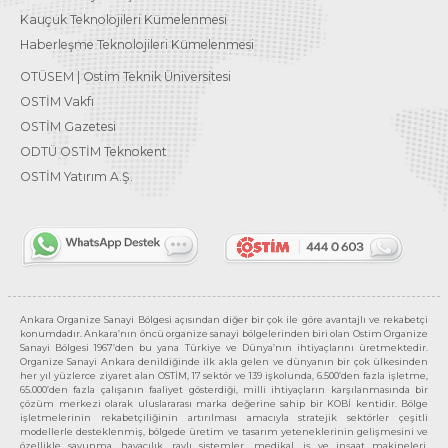
Kauçuk Teknolojileri Kümelenmesi
Haberleşme Teknolojileri Kümelenmesi
OTÜSEM | Ostim Teknik Üniversitesi
OSTİM Vakfı
OSTİM Gazetesi
ODTÜ OSTİM Teknokent
OSTİM Yatırım A.Ş.
Ankara Organize Sanayi Bölgesi açısından diğer bir çok ile göre avantajlı ve rekabetçi
konumdadır. Ankara’nın öncü organize sanayi bölgelerinden biri olan Ostim Organize
Sanayi Bölgesi 1967’den bu yana Türkiye ve Dünya’nın ihtiyaçlarını üretmektedir.
Organize Sanayi Ankara denildiğinde ilk akla gelen ve dünyanın bir çok ülkesinden
her yıl yüzlerce ziyaret alan OSTİM, 17 sektör ve 139 işkolunda, 6.500’den fazla işletme,
65.000’den fazla çalışanın faaliyet gösterdiği, milli ihtiyaçların karşılanmasında bir
çözüm merkezi olarak uluslararası marka değerine sahip bir KOBİ kentidir. Bölge
işletmelerinin rekabetçiliğinin artırılması amacıyla stratejik sektörler çeşitli
modellerle desteklenmiş, bölgede üretim ve tasarım yeteneklerinin gelişmesini ve
özellikle savunma, havacılık, raylı sistemler, medikal, iş ve inşaat makineleri,