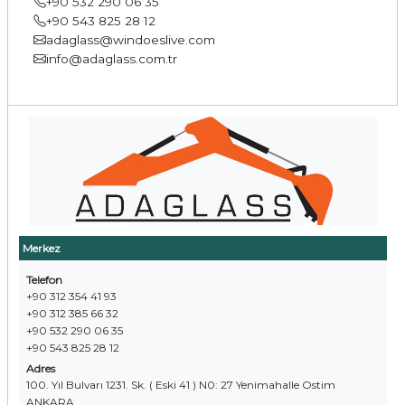
+90 532 290 06 35
+90 543 825 28 12
adaglass@windoeslive.com
info@adaglass.com.tr
Merkez
Telefon
+90 312 354 41 93
+90 312 385 66 32
+90 532 290 06 35
+90 543 825 28 12
Adres
100. Yıl Bulvarı 1231. Sk. ( Eski 41 ) N0: 27 Yenimahalle Ostim
ANKARA