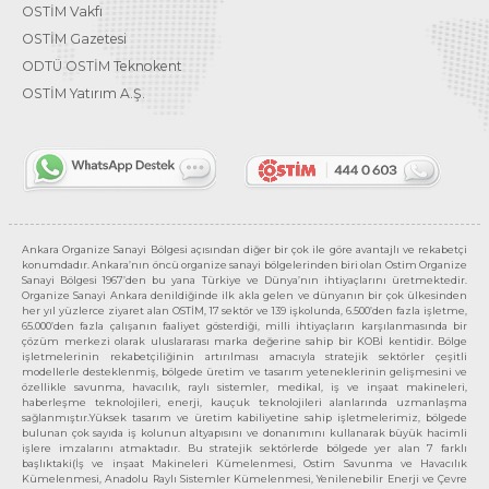
OSTİM Vakfı
OSTİM Gazetesi
ODTÜ OSTİM Teknokent
OSTİM Yatırım A.Ş.
Ankara Organize Sanayi Bölgesi açısından diğer bir çok ile göre avantajlı ve rekabetçi
konumdadır. Ankara’nın öncü organize sanayi bölgelerinden biri olan Ostim Organize
Sanayi Bölgesi 1967’den bu yana Türkiye ve Dünya’nın ihtiyaçlarını üretmektedir.
Organize Sanayi Ankara denildiğinde ilk akla gelen ve dünyanın bir çok ülkesinden
her yıl yüzlerce ziyaret alan OSTİM, 17 sektör ve 139 işkolunda, 6.500’den fazla işletme,
65.000’den fazla çalışanın faaliyet gösterdiği, milli ihtiyaçların karşılanmasında bir
çözüm merkezi olarak uluslararası marka değerine sahip bir KOBİ kentidir. Bölge
işletmelerinin rekabetçiliğinin artırılması amacıyla stratejik sektörler çeşitli
modellerle desteklenmiş, bölgede üretim ve tasarım yeteneklerinin gelişmesini ve
özellikle savunma, havacılık, raylı sistemler, medikal, iş ve inşaat makineleri,
haberleşme teknolojileri, enerji, kauçuk teknolojileri alanlarında uzmanlaşma
sağlanmıştır.Yüksek tasarım ve üretim kabiliyetine sahip işletmelerimiz, bölgede
bulunan çok sayıda iş kolunun altyapısını ve donanımını kullanarak büyük hacimli
işlere imzalarını atmaktadır. Bu stratejik sektörlerde bölgede yer alan 7 farklı
başlıktaki(İş ve inşaat Makineleri Kümelenmesi, Ostim Savunma ve Havacılık
Kümelenmesi, Anadolu Raylı Sistemler Kümelenmesi, Yenilenebilir Enerji ve Çevre