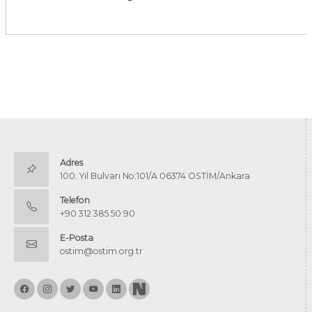
Adres
100. Yıl Bulvarı No:101/A 06374 OSTİM/Ankara
Telefon
+90 312 385 50 90
E-Posta
ostim@ostim.org.tr