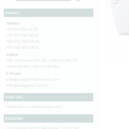
Merkez
Telefon
+90 312 354 41 93
+90 312 385 66 32
+90 532 290 06 35
+90 543 825 28 12
Adres
100. Yıl Bulvarı 1231. Sk. ( Eski 41 ) N0: 27
Yenimahalle Ostim ANKARA
E-Posta
adaglass@windoeslive.com
info@adaglass.com.tr
Web Site
https://www.adaotocam.com
Sektörler
Oto Yedek Parça - Aksesuar - Oto Cam