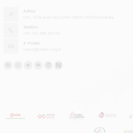
Adres
100. Yıl Bulvarı No:101/A 06374 OSTİM/Ankara
Telefon
+90 312 385 50 90
E-Posta
ostim@ostim.org.tr