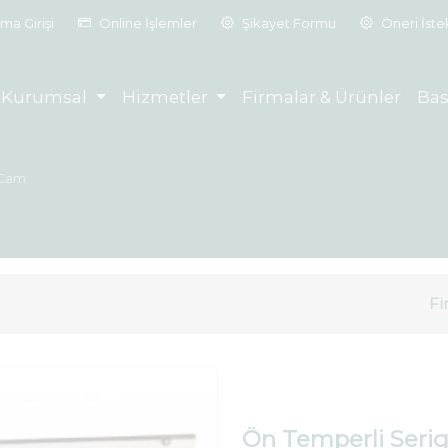
ma Girişi
Online İşlemler
Şikayet Formu
Öneri İst
Kurumsal
Hizmetler
Firmalar & Ürünler
Bas
 Cam
Fi
Ön Temperli Seri