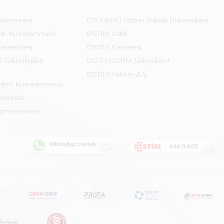
melenmesi
OTÜSEM | Ostim Teknik Üniversitesi
lık Kümelenmesi
OSTİM Vakfı
melenmesi
OSTİM Gazetesi
 Teknolojileri
ODTÜ OSTİM Teknokent
OSTİM Yatırım A.Ş.
emleri Kümelenmesi
lenmesi
Kümelenmesi