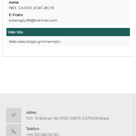
Adres
1583. CADDE (ESKİ 28) 39
E-Posta
koceroglu38@hotmail.com
Web Site
Web sitesi bilgisi girilmemiştir.
Adres
100. Yıl Bulvarı No:101/A 06374 OSTİM/Ankara
Telefon
+90 312 385 50 90