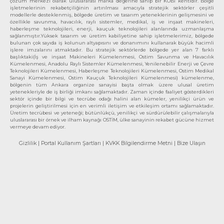
çözüm merkezi olarak uluslararası marka değerine sahip bir KOBİ kentidir. Bölge
işletmelerinin rekabetçiliğinin artırılması amacıyla stratejik sektörler çeşitli
modellerle desteklenmiş, bölgede üretim ve tasarım yeteneklerinin gelişmesini ve
özellikle savunma, havacılık, raylı sistemler, medikal, iş ve inşaat makineleri,
haberleşme teknolojileri, enerji, kauçuk teknolojileri alanlarında uzmanlaşma
sağlanmıştır.Yüksek tasarım ve üretim kabiliyetine sahip işletmelerimiz, bölgede
bulunan çok sayıda iş kolunun altyapısını ve donanımını kullanarak büyük hacimli
işlere imzalarını atmaktadır. Bu stratejik sektörlerde bölgede yer alan 7 farklı
başlıktaki(İş ve inşaat Makineleri Kümelenmesi, Ostim Savunma ve Havacılık
Kümelenmesi, Anadolu Raylı Sistemler Kümelenmesi, Yenilenebilir Enerji ve Çevre
Teknolojileri Kümelenmesi, Haberleşme Teknolojileri Kümelenmesi, Ostim Medikal
Sanayi Kümelenmesi, Ostim Kauçuk Teknolojileri Kümelenmesi) kümelenme,
bölgenin tüm Ankara organize sanayisi başta olmak üzere ulusal üretim
yetenekleriyle de iş birliği imkanı sağlamaktadır. Zaman içinde faaliyet gösterdikleri
sektör içinde bir bilgi ve tecrübe odağı halini alan kümeler, yenilikçi ürün ve
projelerin geliştirilmesi için en verimli iletişim ve etkileşim ortamı sağlamaktadır.
Üretim tecrübesi ve yeteneği; bütünlükçü, yenilikçi ve sürdürülebilir çalışmalarıyla
uluslararası bir örnek ve ilham kaynağı OSTİM, ülke sanayinin rekabet gücüne hizmet
vermeye devam ediyor.
Gizlilik
| Portal Kullanım Şartları
| KVKK Bilgilendirme Metni
| Bize Ulaşın