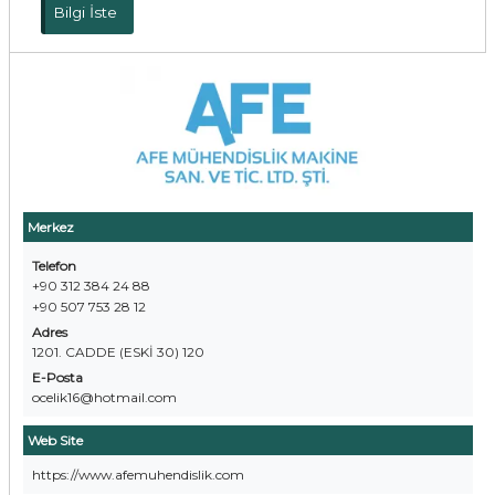
Bilgi İste
Merkez
Telefon
+90 312 384 24 88
+90 507 753 28 12
Adres
1201. CADDE (ESKİ 30) 120
E-Posta
ocelik16@hotmail.com
Web Site
https://www.afemuhendislik.com