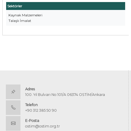
Sektörler
Kaynak Malzemeleri
Talaşlı İmalat
Adres
100. Yıl Bulvarı No:101/A 06374 OSTİM/Ankara
Telefon
+90 312 385 50 90
E-Posta
ostim@ostim.org.tr