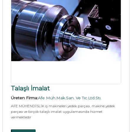
Talaşlı İmalat
Üreten Firma:
Afe Müh.Mak.San. Ve Tıc.Ltd.Stı.
AFE MÜHENDİSLİK iş makineleri yedek parçası, makine yedek
parçası ve birçok talaşlı imalat uygulamasında hizmet
vermektedir