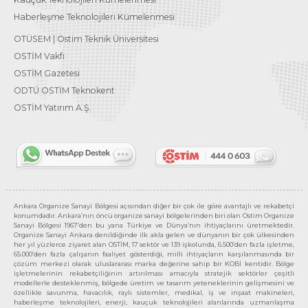
Haberleşme Teknolojileri Kümelenmesi
OTÜSEM | Ostim Teknik Üniversitesi
OSTİM Vakfı
OSTİM Gazetesi
ODTÜ OSTİM Teknokent
OSTİM Yatırım A.Ş.
Ankara Organize Sanayi Bölgesi açısından diğer bir çok ile göre avantajlı ve rekabetçi
konumdadır. Ankara’nın öncü organize sanayi bölgelerinden biri olan Ostim Organize
Sanayi Bölgesi 1967’den bu yana Türkiye ve Dünya’nın ihtiyaçlarını üretmektedir.
Organize Sanayi Ankara denildiğinde ilk akla gelen ve dünyanın bir çok ülkesinden
her yıl yüzlerce ziyaret alan OSTİM, 17 sektör ve 139 işkolunda, 6.500’den fazla işletme,
65.000’den fazla çalışanın faaliyet gösterdiği, milli ihtiyaçların karşılanmasında bir
çözüm merkezi olarak uluslararası marka değerine sahip bir KOBİ kentidir. Bölge
işletmelerinin rekabetçiliğinin artırılması amacıyla stratejik sektörler çeşitli
modellerle desteklenmiş, bölgede üretim ve tasarım yeteneklerinin gelişmesini ve
özellikle savunma, havacılık, raylı sistemler, medikal, iş ve inşaat makineleri,
haberleşme teknolojileri, enerji, kauçuk teknolojileri alanlarında uzmanlaşma