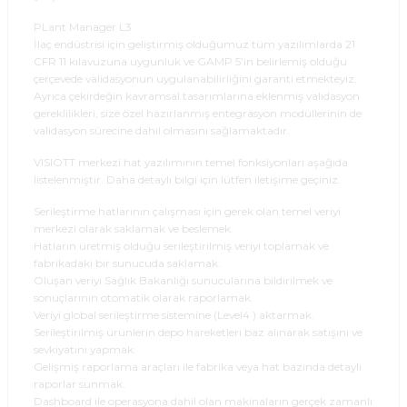
PLant Manager L3
İlaç endüstrisi için geliştirmiş olduğumuz tüm yazılımlarda 21
CFR 11 kılavuzuna uygunluk ve GAMP 5’in belirlemiş olduğu
çerçevede validasyonun uygulanabilirliğini garanti etmekteyiz.
Ayrıca çekirdeğin kavramsal tasarımlarına eklenmiş validasyon
gereklilikleri, size özel hazırlanmış entegrasyon modüllerinin de
validasyon sürecine dahil olmasını sağlamaktadır.
VISIOTT merkezi hat yazılımının temel fonksiyonları aşağıda
listelenmiştir. Daha detaylı bilgi için lütfen iletişime geçiniz.
Serileştirme hatlarının çalışması için gerek olan temel veriyi
merkezi olarak saklamak ve beslemek.
Hatların üretmiş olduğu serileştirilmiş veriyi toplamak ve
fabrikadaki bir sunucuda saklamak.
Oluşan veriyi Sağlık Bakanlığı sunucularına bildirilmek ve
sonuçlarının otomatik olarak raporlamak.
Veriyi global serileştirme sistemine (Level4 ) aktarmak.
Serileştirilmiş ürünlerin depo hareketleri baz alınarak satışını ve
sevkiyatını yapmak.
Gelişmiş raporlama araçları ile fabrika veya hat bazında detaylı
raporlar sunmak.
Dashboard ile operasyona dahil olan makinaların gerçek zamanlı