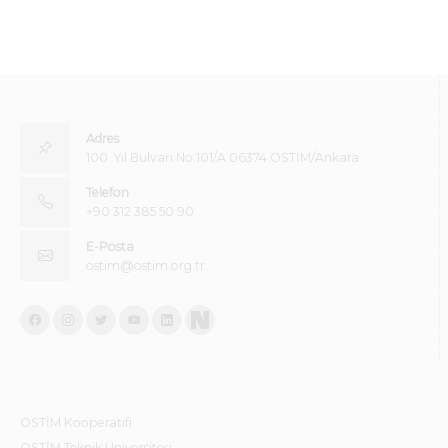
Adres
100. Yıl Bulvarı No:101/A 06374 OSTİM/Ankara
Telefon
+90 312 385 50 90
E-Posta
ostim@ostim.org.tr
OSTİM Kooperatifi
OSTİM Teknik Üniversitesi