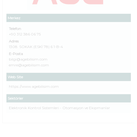
Merkez
Telefon
+90 312 386 06 75
Adres
1308. SOKAK (ESKİ 78) 6 1-B-4
E-Posta
bilgi@agebilisim.com
emre@agebilisim.com
Web Site
https://www.agebilisim.com
Sektörler
Elektronik Kontrol Sistemleri - Otomasyon ve Ekipmanlar