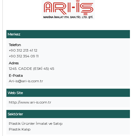
Merkez
Telefon
+90 312 213 41 12
+90 312 354 09 11
Adres
1245. CADDE (ESKİ 45) 45
E-Posta
Ari-is@ari-is.com.tr
Web Site
http://www.ari-is.com.tr
Sektörler
Plastik Ürünler İmalat ve Satışı
Plastik Kalıp