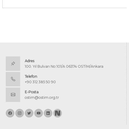
Adres
100. Yıl Bulvarı No:101/A 06374 OSTİM/Ankara
Telefon
+90 312 385 50 90
E-Posta
ostim@ostim.org.tr