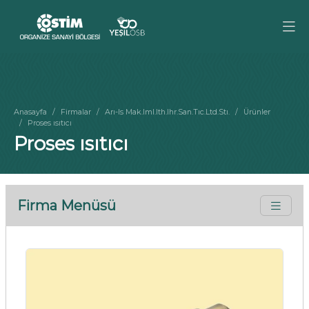
Anasayfa
Firmalar
Arı-Is Mak.Iml.Ith.Ihr.San.Tıc.Ltd.Stı.
Ürünler
Proses ısıtıcı
Proses ısıtıcı
Firma Menüsü