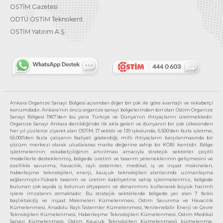
OSTİM Gazetesi
ODTÜ OSTİM Teknokent
OSTİM Yatırım A.Ş.
Ankara Organize Sanayi Bölgesi açısından diğer bir çok ile göre avantajlı ve rekabetçi
konumdadır. Ankara’nın öncü organize sanayi bölgelerinden biri olan Ostim Organize
Sanayi Bölgesi 1967’den bu yana Türkiye ve Dünya’nın ihtiyaçlarını üretmektedir.
Organize Sanayi Ankara denildiğinde ilk akla gelen ve dünyanın bir çok ülkesinden
her yıl yüzlerce ziyaret alan OSTİM, 17 sektör ve 139 işkolunda, 6.500’den fazla işletme,
65.000’den fazla çalışanın faaliyet gösterdiği, milli ihtiyaçların karşılanmasında bir
çözüm merkezi olarak uluslararası marka değerine sahip bir KOBİ kentidir. Bölge
işletmelerinin rekabetçiliğinin artırılması amacıyla stratejik sektörler çeşitli
modellerle desteklenmiş, bölgede üretim ve tasarım yeteneklerinin gelişmesini ve
özellikle savunma, havacılık, raylı sistemler, medikal, iş ve inşaat makineleri,
haberleşme teknolojileri, enerji, kauçuk teknolojileri alanlarında uzmanlaşma
sağlanmıştır.Yüksek tasarım ve üretim kabiliyetine sahip işletmelerimiz, bölgede
bulunan çok sayıda iş kolunun altyapısını ve donanımını kullanarak büyük hacimli
işlere imzalarını atmaktadır. Bu stratejik sektörlerde bölgede yer alan 7 farklı
başlıktaki(İş ve inşaat Makineleri Kümelenmesi, Ostim Savunma ve Havacılık
Kümelenmesi, Anadolu Raylı Sistemler Kümelenmesi, Yenilenebilir Enerji ve Çevre
Teknolojileri Kümelenmesi, Haberleşme Teknolojileri Kümelenmesi, Ostim Medikal
Sanayi Kümelenmesi, Ostim Kauçuk Teknolojileri Kümelenmesi) kümelenme,