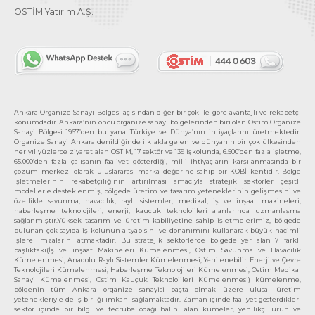
OSTİM Yatırım A.Ş.
Ankara Organize Sanayi Bölgesi açısından diğer bir çok ile göre avantajlı ve rekabetçi
konumdadır. Ankara’nın öncü organize sanayi bölgelerinden biri olan Ostim Organize
Sanayi Bölgesi 1967’den bu yana Türkiye ve Dünya’nın ihtiyaçlarını üretmektedir.
Organize Sanayi Ankara denildiğinde ilk akla gelen ve dünyanın bir çok ülkesinden
her yıl yüzlerce ziyaret alan OSTİM, 17 sektör ve 139 işkolunda, 6.500’den fazla işletme,
65.000’den fazla çalışanın faaliyet gösterdiği, milli ihtiyaçların karşılanmasında bir
çözüm merkezi olarak uluslararası marka değerine sahip bir KOBİ kentidir. Bölge
işletmelerinin rekabetçiliğinin artırılması amacıyla stratejik sektörler çeşitli
modellerle desteklenmiş, bölgede üretim ve tasarım yeteneklerinin gelişmesini ve
özellikle savunma, havacılık, raylı sistemler, medikal, iş ve inşaat makineleri,
haberleşme teknolojileri, enerji, kauçuk teknolojileri alanlarında uzmanlaşma
sağlanmıştır.Yüksek tasarım ve üretim kabiliyetine sahip işletmelerimiz, bölgede
bulunan çok sayıda iş kolunun altyapısını ve donanımını kullanarak büyük hacimli
işlere imzalarını atmaktadır. Bu stratejik sektörlerde bölgede yer alan 7 farklı
başlıktaki(İş ve inşaat Makineleri Kümelenmesi, Ostim Savunma ve Havacılık
Kümelenmesi, Anadolu Raylı Sistemler Kümelenmesi, Yenilenebilir Enerji ve Çevre
Teknolojileri Kümelenmesi, Haberleşme Teknolojileri Kümelenmesi, Ostim Medikal
Sanayi Kümelenmesi, Ostim Kauçuk Teknolojileri Kümelenmesi) kümelenme,
bölgenin tüm Ankara organize sanayisi başta olmak üzere ulusal üretim
yetenekleriyle de iş birliği imkanı sağlamaktadır. Zaman içinde faaliyet gösterdikleri
sektör içinde bir bilgi ve tecrübe odağı halini alan kümeler, yenilikçi ürün ve