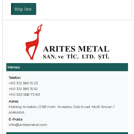
Bilgi İste
Merkez
Telefon
+90 312 385 15 23
+90 312 385 15 52
+90 533 568 73 83
Adres
Malıköy Anadolu OSB mah. Anadolu Osb 6 cad. No:8 Sincan /
ANKARA
E-Posta
info@aritesmetal.com