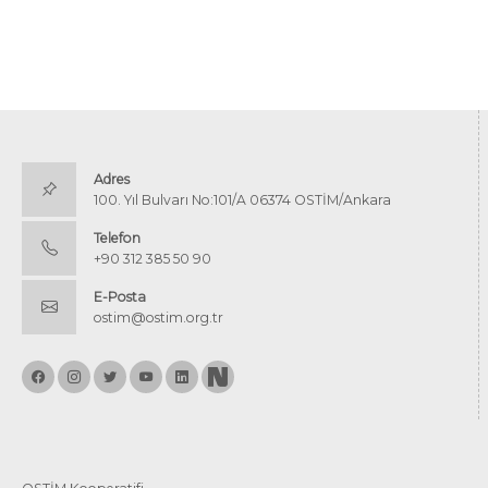
Adres
100. Yıl Bulvarı No:101/A 06374 OSTİM/Ankara
Telefon
+90 312 385 50 90
E-Posta
ostim@ostim.org.tr