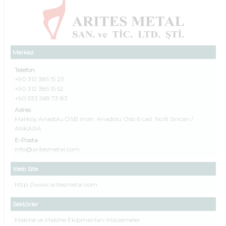
Merkez
Telefon
+90 312 385 15 23
+90 312 385 15 52
+90 533 568 73 83
Adres
Malıköy Anadolu OSB mah. Anadolu Osb 6 cad. No:8 Sincan /
ANKARA
E-Posta
info@aritesmetal.com
Web Site
http://www.aritesmetal.com
Sektörler
Makine ve Makine Ekipmanları-Malzemeler