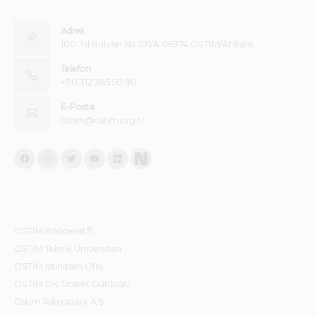
Adres
100. Yıl Bulvarı No:101/A 06374 OSTİM/Ankara
Telefon
+90 312 385 50 90
E-Posta
ostim@ostim.org.tr
OSTİM Kooperatifi
OSTİM Teknik Üniversitesi
OSTİM İstihdam Ofisi
OSTİM Dış Ticaret Günlüğü
Ostim Teknopark A.Ş.