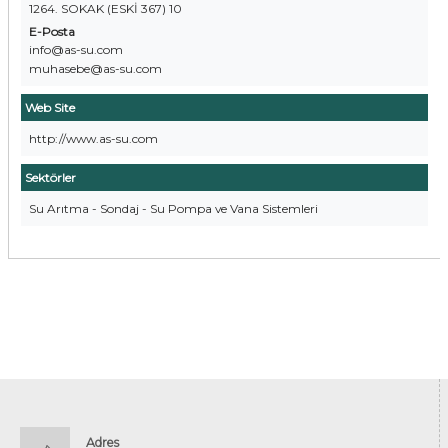
1264. SOKAK (ESKİ 367) 10
E-Posta
info@as-su.com
muhasebe@as-su.com
Web Site
http://www.as-su.com
Sektörler
Su Arıtma - Sondaj - Su Pompa ve Vana Sistemleri
Adres