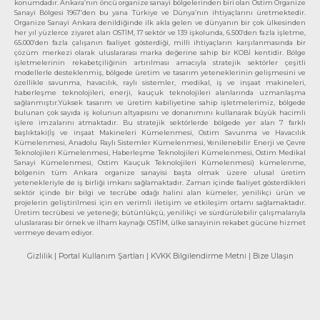
konumdadır. Ankara’nın öncü organize sanayi bölgelerinden biri olan Ostim Organize
Sanayi Bölgesi 1967’den bu yana Türkiye ve Dünya’nın ihtiyaçlarını üretmektedir.
Organize Sanayi Ankara denildiğinde ilk akla gelen ve dünyanın bir çok ülkesinden
her yıl yüzlerce ziyaret alan OSTİM, 17 sektör ve 139 işkolunda, 6.500’den fazla işletme,
65.000’den fazla çalışanın faaliyet gösterdiği, milli ihtiyaçların karşılanmasında bir
çözüm merkezi olarak uluslararası marka değerine sahip bir KOBİ kentidir. Bölge
işletmelerinin rekabetçiliğinin artırılması amacıyla stratejik sektörler çeşitli
modellerle desteklenmiş, bölgede üretim ve tasarım yeteneklerinin gelişmesini ve
özellikle savunma, havacılık, raylı sistemler, medikal, iş ve inşaat makineleri,
haberleşme teknolojileri, enerji, kauçuk teknolojileri alanlarında uzmanlaşma
sağlanmıştır.Yüksek tasarım ve üretim kabiliyetine sahip işletmelerimiz, bölgede
bulunan çok sayıda iş kolunun altyapısını ve donanımını kullanarak büyük hacimli
işlere imzalarını atmaktadır. Bu stratejik sektörlerde bölgede yer alan 7 farklı
başlıktaki(İş ve inşaat Makineleri Kümelenmesi, Ostim Savunma ve Havacılık
Kümelenmesi, Anadolu Raylı Sistemler Kümelenmesi, Yenilenebilir Enerji ve Çevre
Teknolojileri Kümelenmesi, Haberleşme Teknolojileri Kümelenmesi, Ostim Medikal
Sanayi Kümelenmesi, Ostim Kauçuk Teknolojileri Kümelenmesi) kümelenme,
bölgenin tüm Ankara organize sanayisi başta olmak üzere ulusal üretim
yetenekleriyle de iş birliği imkanı sağlamaktadır. Zaman içinde faaliyet gösterdikleri
sektör içinde bir bilgi ve tecrübe odağı halini alan kümeler, yenilikçi ürün ve
projelerin geliştirilmesi için en verimli iletişim ve etkileşim ortamı sağlamaktadır.
Üretim tecrübesi ve yeteneği; bütünlükçü, yenilikçi ve sürdürülebilir çalışmalarıyla
uluslararası bir örnek ve ilham kaynağı OSTİM, ülke sanayinin rekabet gücüne hizmet
vermeye devam ediyor.
Gizlilik
| Portal Kullanım Şartları
| KVKK Bilgilendirme Metni
| Bize Ulaşın