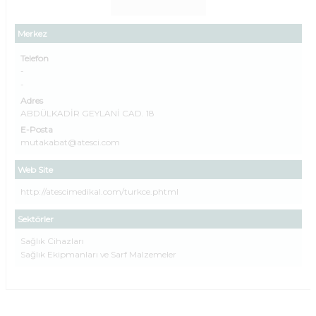
Merkez
Telefon
-
-
Adres
ABDÜLKADİR GEYLANİ CAD. 18
E-Posta
mutakabat@atesci.com
Web Site
http://atescimedikal.com/turkce.phtml
Sektörler
Sağlık Cihazları
Sağlık Ekipmanları ve Sarf Malzemeler