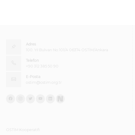
Adres
100. Yıl Bulvarı No:101/A 06374 OSTİM/Ankara
Telefon
+90 312 385 50 90
E-Posta
ostim@ostim.org.tr
OSTİM Kooperatifi