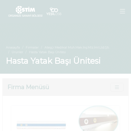
Anasayfa
Firmalar
Ateşçi Medikal Müh.Mak.İnş.Mlz.İml.Ltd.Şti.
Ürünler
Hasta Yatak Başı Ünitesi
Hasta Yatak Başı Ünitesi
Firma Menüsü