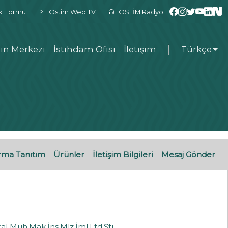
ek Formu
Ostim Web TV
OSTİM Radyo
ın Merkezi
İstihdam Ofisi
İletişim
Türkçe
rma Tanıtım
Ürünler
İletişim Bilgileri
Mesaj Gönder
al Müh.Mak.İnş.Mlz.İml.Ltd.Şti.