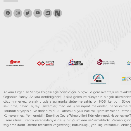
Ankara Organize Sanayi Bölgesi açısından diğer bir çok ile göre avantajlı ve rekab
Organize Sanayi Ankara denildiğinde ilk akla gelen ve dünyanın bir çok ülkesinden her
çözüm merkezi olarak uluslararası marka değerine sahip bir KOBİ kentidir. Bölge iş
savunma, havacılık, raylı sistemler, medikal, iş ve inşaat makineleri, haberleşme 
kolunun altyapısını ve donanımını kullanarak büyük hacimli işlere imzalarını atmak
Kümelenmesi, Yenilenebilir Enerji ve Çevre Teknolojileri Kümelenmesi, Haberleşm
üzere ulusal üretim yetenekleriyle de iş birliği imkanı sağlamaktadır. Zaman içinde 
sağlamaktadır. Üretim tecrübesi ve yeteneği; bütünlükçü, yenilikçi ve sürdürülebili