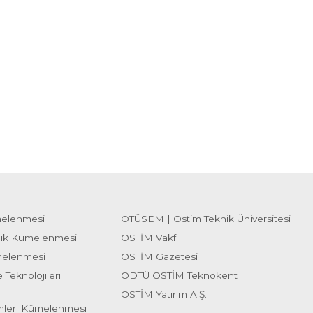
melenmesi
OTÜSEM | Ostim Teknik Üniversitesi
lık Kümelenmesi
OSTİM Vakfı
melenmesi
OSTİM Gazetesi
 Teknolojileri
ODTÜ OSTİM Teknokent
OSTİM Yatırım A.Ş.
emleri Kümelenmesi