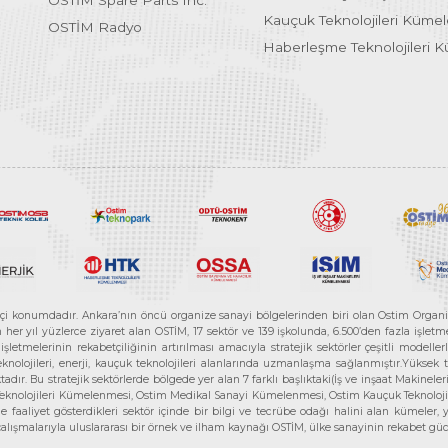
OSTİM Spare Parts Inc.
Kauçuk Teknolojileri Küme
OSTİM Radyo
Haberleşme Teknolojileri 
etçi konumdadır. Ankara’nın öncü organize sanayi bölgelerinden biri olan Ostim Organi
 yıl yüzlerce ziyaret alan OSTİM, 17 sektör ve 139 işkolunda, 6.500’den fazla işletme, 
letmelerinin rekabetçiliğinin artırılması amacıyla stratejik sektörler çeşitli modelle
teknolojileri, enerji, kauçuk teknolojileri alanlarında uzmanlaşma sağlanmıştır.Yüksek
tadır. Bu stratejik sektörlerde bölgede yer alan 7 farklı başlıktaki(İş ve inşaat Maki
e Teknolojileri Kümelenmesi, Ostim Medikal Sanayi Kümelenmesi, Ostim Kauçuk Teknolo
faaliyet gösterdikleri sektör içinde bir bilgi ve tecrübe odağı halini alan kümeler, yen
r çalışmalarıyla uluslararası bir örnek ve ilham kaynağı OSTİM, ülke sanayinin rekabet