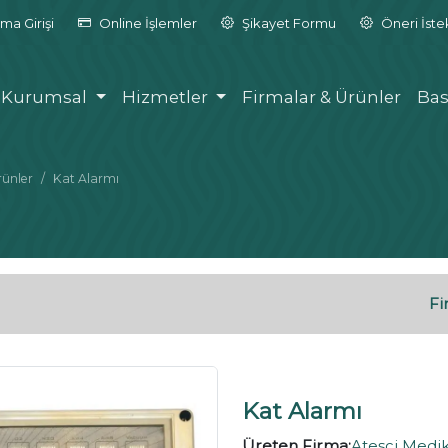
ma Girişi
Online İşlemler
Şikayet Formu
Öneri İst
Kurumsal
Hizmetler
Firmalar & Ürünler
Bas
rünler
Kat Alarmı
Fi
Kat Alarmı
Üreten Firma:
Ateşçi Medik