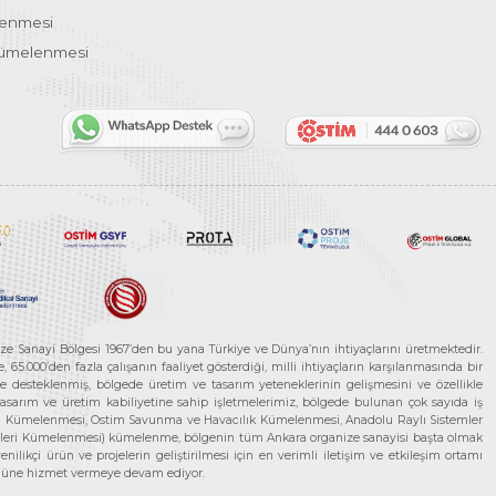
lenmesi
Kümelenmesi
ze Sanayi Bölgesi 1967’den bu yana Türkiye ve Dünya’nın ihtiyaçlarını üretmektedir.
65.000’den fazla çalışanın faaliyet gösterdiği, milli ihtiyaçların karşılanmasında bir
rle desteklenmiş, bölgede üretim ve tasarım yeteneklerinin gelişmesini ve özellikle
 tasarım ve üretim kabiliyetine sahip işletmelerimiz, bölgede bulunan çok sayıda iş
neleri Kümelenmesi, Ostim Savunma ve Havacılık Kümelenmesi, Anadolu Raylı Sistemler
jileri Kümelenmesi) kümelenme, bölgenin tüm Ankara organize sanayisi başta olmak
ilikçi ürün ve projelerin geliştirilmesi için en verimli iletişim ve etkileşim ortamı
 gücüne hizmet vermeye devam ediyor.