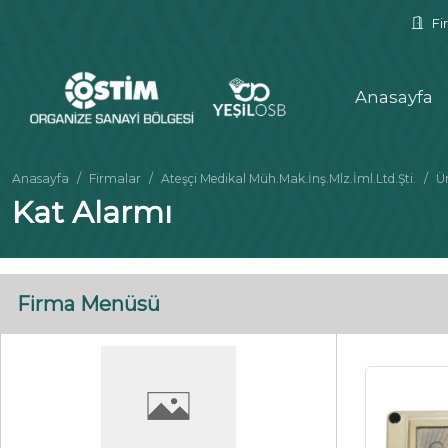
Fir
Anasayfa
Anasayfa
Firmalar
Ateşçi Medikal Müh.Mak.İnş.Mlz.İml.Ltd.Şti.
Ü
Kat Alarmı
Firma Menüsü