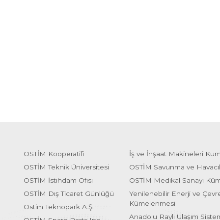
OSTİM Kooperatifi
İş ve İnşaat Makineleri Kü
OSTİM Teknik Üniversitesi
OSTİM Savunma ve Havacı
OSTİM İstihdam Ofisi
OSTİM Medikal Sanayi Kü
OSTİM Dış Ticaret Günlüğü
Yenilenebilir Enerji ve Çevre
Kümelenmesi
Ostim Teknopark A.Ş.
Anadolu Raylı Ulaşım Sist