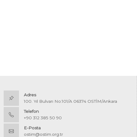
Adres
100. Yıl Bulvarı No:101/A 06374 OSTİM/Ankara
Telefon
+90 312 385 50 90
E-Posta
ostim@ostim.org.tr