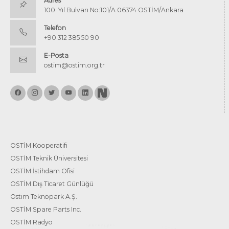
Adres
100. Yıl Bulvarı No:101/A 06374 OSTİM/Ankara
Telefon
+90 312 385 50 90
E-Posta
ostim@ostim.org.tr
OSTİM Kooperatifi
OSTİM Teknik Üniversitesi
OSTİM İstihdam Ofisi
OSTİM Dış Ticaret Günlüğü
Ostim Teknopark A.Ş.
OSTİM Spare Parts Inc.
OSTİM Radyo