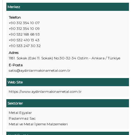
Merkez
Telefon
+90 312 354 10 07
+90 312 354 10 09
+90 532 168 68 93
+90 532 410 13 43
+90 533 247 30 32
Adres
1181. Sokak (Eski 11. Sokak) No:30-32-34 Ostim - Ankara / Türkiye
E-Posta
satis@aydinlarmakinametal.com.tr
Web Site
https://www.aydinlarmakinametal.com.tr
Sektörler
Metal Eşyalar
Paslanmaz Sac
Metal ve Metal İşleme Malzemeleri