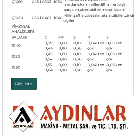
Ç1050
C45
1.0503
1050
merdane,kam milleri,lift milleri,dişli
parçaları,otomobil ve motor aksamı
Miller,şaftlar,civatalar,akslar,dişliler,zincir
Ç1060
C60
1.0601
1060
dişlileri
KİMYASAL
ANALİZLERİ
SAE/AISI
C
MN
SI
P
S
0,35-
0,60-
0,10-
0,040 en
0,050 en
1040
0,44
0,90
0,30
çok
çok
0,45-
0,60-
0,10-
0,040 en
0,050 en
1050
0,54
0,90
0,30
çok
çok
0,55-
0,60-
0,10-
0,040 en
0,050 en
1060
0,64
0,90
0,30
çok
çok
Bilgi İste