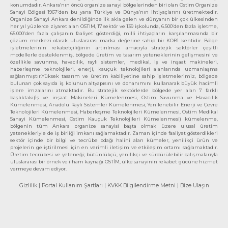
konumdadır. Ankara’nın öncü organize sanayi bölgelerinden biri olan Ostim Organize
Sanayi Bölgesi 1967’den bu yana Türkiye ve Dünya’nın ihtiyaçlarını üretmektedir.
Organize Sanayi Ankara denildiğinde ilk akla gelen ve dünyanın bir çok ülkesinden
her yıl yüzlerce ziyaret alan OSTİM, 17 sektör ve 139 işkolunda, 6.500’den fazla işletme,
65.000’den fazla çalışanın faaliyet gösterdiği, milli ihtiyaçların karşılanmasında bir
çözüm merkezi olarak uluslararası marka değerine sahip bir KOBİ kentidir. Bölge
işletmelerinin rekabetçiliğinin artırılması amacıyla stratejik sektörler çeşitli
modellerle desteklenmiş, bölgede üretim ve tasarım yeteneklerinin gelişmesini ve
özellikle savunma, havacılık, raylı sistemler, medikal, iş ve inşaat makineleri,
haberleşme teknolojileri, enerji, kauçuk teknolojileri alanlarında uzmanlaşma
sağlanmıştır.Yüksek tasarım ve üretim kabiliyetine sahip işletmelerimiz, bölgede
bulunan çok sayıda iş kolunun altyapısını ve donanımını kullanarak büyük hacimli
işlere imzalarını atmaktadır. Bu stratejik sektörlerde bölgede yer alan 7 farklı
başlıktaki(İş ve inşaat Makineleri Kümelenmesi, Ostim Savunma ve Havacılık
Kümelenmesi, Anadolu Raylı Sistemler Kümelenmesi, Yenilenebilir Enerji ve Çevre
Teknolojileri Kümelenmesi, Haberleşme Teknolojileri Kümelenmesi, Ostim Medikal
Sanayi Kümelenmesi, Ostim Kauçuk Teknolojileri Kümelenmesi) kümelenme,
bölgenin tüm Ankara organize sanayisi başta olmak üzere ulusal üretim
yetenekleriyle de iş birliği imkanı sağlamaktadır. Zaman içinde faaliyet gösterdikleri
sektör içinde bir bilgi ve tecrübe odağı halini alan kümeler, yenilikçi ürün ve
projelerin geliştirilmesi için en verimli iletişim ve etkileşim ortamı sağlamaktadır.
Üretim tecrübesi ve yeteneği; bütünlükçü, yenilikçi ve sürdürülebilir çalışmalarıyla
uluslararası bir örnek ve ilham kaynağı OSTİM, ülke sanayinin rekabet gücüne hizmet
vermeye devam ediyor.
Gizlilik
| Portal Kullanım Şartları
| KVKK Bilgilendirme Metni
| Bize Ulaşın