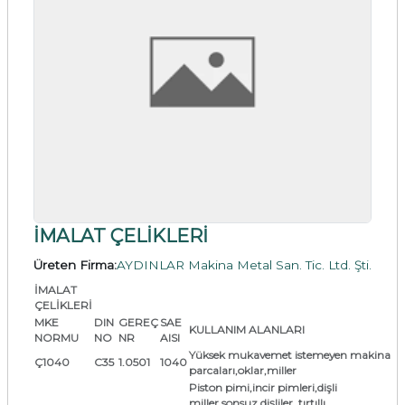
İMALAT ÇELİKLERİ
Üreten Firma:
AYDINLAR Makina Metal San. Tic. Ltd. Şti.
İMALAT
ÇELİKLERİ
MKE
DIN
GEREÇ
SAE
KULLANIM ALANLARI
NORMU
NO
NR
AISI
Yüksek mukavemet istemeyen makina
Ç1040
C35
1.0501
1040
parcaları,oklar,miller
Piston pimi,incir pimleri,dişli
miller,sonsuz dişliler ,tırtıllı