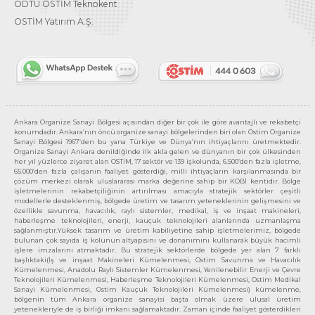
ODTÜ OSTİM Teknokent
OSTİM Yatırım A.Ş.
Ankara Organize Sanayi Bölgesi açısından diğer bir çok ile göre avantajlı ve rekabetçi
konumdadır. Ankara’nın öncü organize sanayi bölgelerinden biri olan Ostim Organize
Sanayi Bölgesi 1967’den bu yana Türkiye ve Dünya’nın ihtiyaçlarını üretmektedir.
Organize Sanayi Ankara denildiğinde ilk akla gelen ve dünyanın bir çok ülkesinden
her yıl yüzlerce ziyaret alan OSTİM, 17 sektör ve 139 işkolunda, 6.500’den fazla işletme,
65.000’den fazla çalışanın faaliyet gösterdiği, milli ihtiyaçların karşılanmasında bir
çözüm merkezi olarak uluslararası marka değerine sahip bir KOBİ kentidir. Bölge
işletmelerinin rekabetçiliğinin artırılması amacıyla stratejik sektörler çeşitli
modellerle desteklenmiş, bölgede üretim ve tasarım yeteneklerinin gelişmesini ve
özellikle savunma, havacılık, raylı sistemler, medikal, iş ve inşaat makineleri,
haberleşme teknolojileri, enerji, kauçuk teknolojileri alanlarında uzmanlaşma
sağlanmıştır.Yüksek tasarım ve üretim kabiliyetine sahip işletmelerimiz, bölgede
bulunan çok sayıda iş kolunun altyapısını ve donanımını kullanarak büyük hacimli
işlere imzalarını atmaktadır. Bu stratejik sektörlerde bölgede yer alan 7 farklı
başlıktaki(İş ve inşaat Makineleri Kümelenmesi, Ostim Savunma ve Havacılık
Kümelenmesi, Anadolu Raylı Sistemler Kümelenmesi, Yenilenebilir Enerji ve Çevre
Teknolojileri Kümelenmesi, Haberleşme Teknolojileri Kümelenmesi, Ostim Medikal
Sanayi Kümelenmesi, Ostim Kauçuk Teknolojileri Kümelenmesi) kümelenme,
bölgenin tüm Ankara organize sanayisi başta olmak üzere ulusal üretim
yetenekleriyle de iş birliği imkanı sağlamaktadır. Zaman içinde faaliyet gösterdikleri