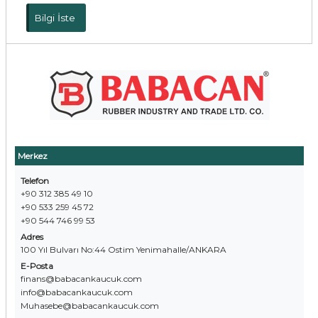
Bilgi İste
Merkez
Telefon
+90 312 385 49 10
+90 533 259 45 72
+90 544 746 99 53
Adres
100 Yıl Bulvarı No:44 Ostim Yenimahalle/ANKARA
E-Posta
finans@babacankaucuk.com
info@babacankaucuk.com
Muhasebe@babacankaucuk.com