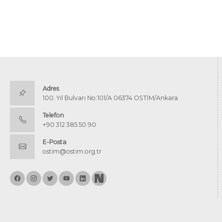
Adres
100. Yıl Bulvarı No:101/A 06374 OSTİM/Ankara
Telefon
+90 312 385 50 90
E-Posta
ostim@ostim.org.tr