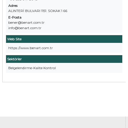
Adres
ALINTERİ BULVARI 1151. SOKAK 1 66
E-Posta
bener@benart.com.tr
info@benart.com.tr
Web Site
https://www.benart.com.tr
Sektörler
Belgelendirme-Kalite Kontrol