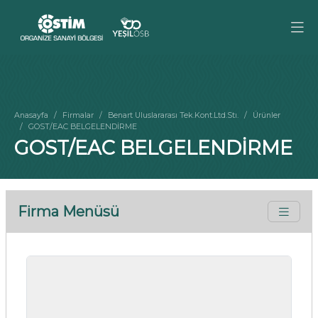
Anasayfa
Firmalar
Benart Uluslararası Tek.Kont.Ltd.Stı.
Ürünler
GOST/EAC BELGELENDİRME
GOST/EAC BELGELENDİRME
Firma Menüsü