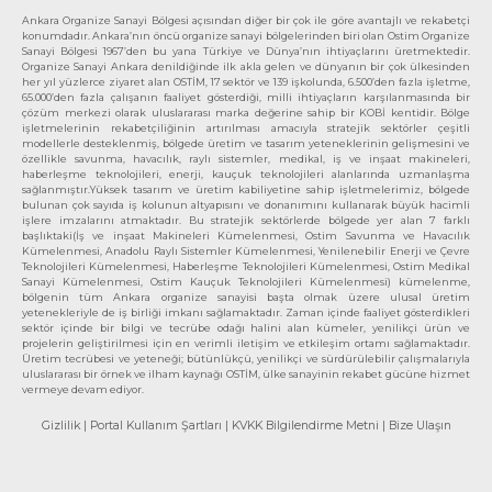
Ankara Organize Sanayi Bölgesi açısından diğer bir çok ile göre avantajlı ve rekabetçi
konumdadır. Ankara’nın öncü organize sanayi bölgelerinden biri olan Ostim Organize
Sanayi Bölgesi 1967’den bu yana Türkiye ve Dünya’nın ihtiyaçlarını üretmektedir.
Organize Sanayi Ankara denildiğinde ilk akla gelen ve dünyanın bir çok ülkesinden
her yıl yüzlerce ziyaret alan OSTİM, 17 sektör ve 139 işkolunda, 6.500’den fazla işletme,
65.000’den fazla çalışanın faaliyet gösterdiği, milli ihtiyaçların karşılanmasında bir
çözüm merkezi olarak uluslararası marka değerine sahip bir KOBİ kentidir. Bölge
işletmelerinin rekabetçiliğinin artırılması amacıyla stratejik sektörler çeşitli
modellerle desteklenmiş, bölgede üretim ve tasarım yeteneklerinin gelişmesini ve
özellikle savunma, havacılık, raylı sistemler, medikal, iş ve inşaat makineleri,
haberleşme teknolojileri, enerji, kauçuk teknolojileri alanlarında uzmanlaşma
sağlanmıştır.Yüksek tasarım ve üretim kabiliyetine sahip işletmelerimiz, bölgede
bulunan çok sayıda iş kolunun altyapısını ve donanımını kullanarak büyük hacimli
işlere imzalarını atmaktadır. Bu stratejik sektörlerde bölgede yer alan 7 farklı
başlıktaki(İş ve inşaat Makineleri Kümelenmesi, Ostim Savunma ve Havacılık
Kümelenmesi, Anadolu Raylı Sistemler Kümelenmesi, Yenilenebilir Enerji ve Çevre
Teknolojileri Kümelenmesi, Haberleşme Teknolojileri Kümelenmesi, Ostim Medikal
Sanayi Kümelenmesi, Ostim Kauçuk Teknolojileri Kümelenmesi) kümelenme,
bölgenin tüm Ankara organize sanayisi başta olmak üzere ulusal üretim
yetenekleriyle de iş birliği imkanı sağlamaktadır. Zaman içinde faaliyet gösterdikleri
sektör içinde bir bilgi ve tecrübe odağı halini alan kümeler, yenilikçi ürün ve
projelerin geliştirilmesi için en verimli iletişim ve etkileşim ortamı sağlamaktadır.
Üretim tecrübesi ve yeteneği; bütünlükçü, yenilikçi ve sürdürülebilir çalışmalarıyla
uluslararası bir örnek ve ilham kaynağı OSTİM, ülke sanayinin rekabet gücüne hizmet
vermeye devam ediyor.
Gizlilik
| Portal Kullanım Şartları
| KVKK Bilgilendirme Metni
| Bize Ulaşın