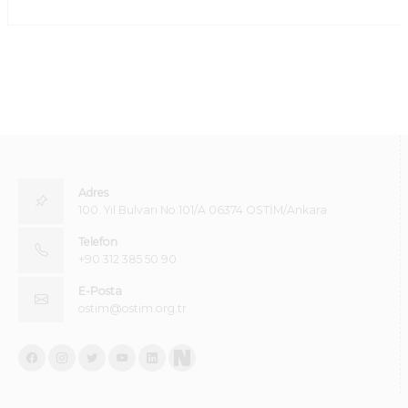
Adres
100. Yıl Bulvarı No:101/A 06374 OSTİM/Ankara
Telefon
+90 312 385 50 90
E-Posta
ostim@ostim.org.tr