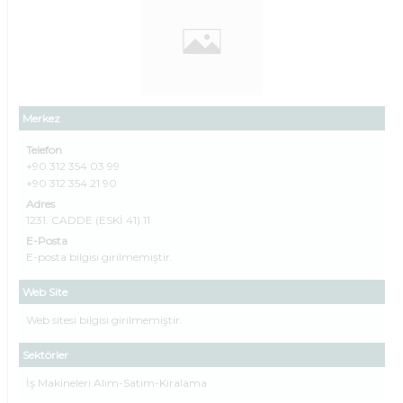
Merkez
Telefon
+90 312 354 03 99
+90 312 354 21 90
Adres
1231. CADDE (ESKİ 41) 11
E-Posta
E-posta bilgisi girilmemiştir.
Web Site
Web sitesi bilgisi girilmemiştir.
Sektörler
İş Makineleri Alım-Satım-Kiralama