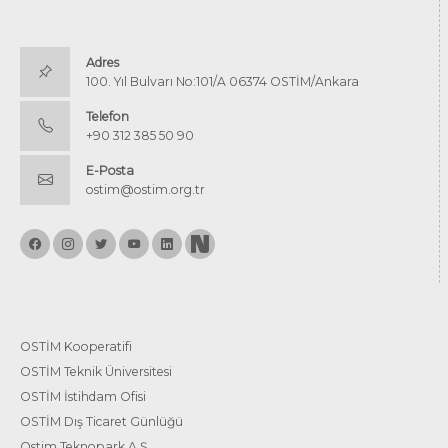
Adres
100. Yıl Bulvarı No:101/A 06374 OSTİM/Ankara
Telefon
+90 312 385 50 90
E-Posta
ostim@ostim.org.tr
OSTİM Kooperatifi
OSTİM Teknik Üniversitesi
OSTİM İstihdam Ofisi
OSTİM Dış Ticaret Günlüğü
Ostim Teknopark A.Ş.