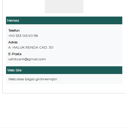
Merkez
Telefon
+90 533 145 90 98
Adres
A. HALUK RENDA CAD. 30
E-Posta
vahitcanli@gmail.com
Web Site
Web sitesi bilgisi girilmemiştir.