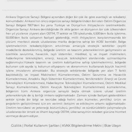
Ankara Organize Sanayi Bölgesi açısından diğer bir çok ile göre avantajlı ve rekabetçi
konumdadır. Ankara’nın öncü organize sanayi bölgelerinden biri olan Ostim Organize
Sanayi Bölgesi 1967’den bu yana Türkiye ve Dünya’nın ihtiyaçlarını üretmektedir.
Organize Sanayi Ankara denildiğinde ilk akla gelen ve dünyanın bir çok ülkesinden
her yıl yüzlerce ziyaret alan OSTİM, 17 sektör ve 139 işkolunda, 6.500’den fazla işletme,
65.000’den fazla çalışanın faaliyet gösterdiği, milli ihtiyaçların karşılanmasında bir
çözüm merkezi olarak uluslararası marka değerine sahip bir KOBİ kentidir. Bölge
işletmelerinin rekabetçiliğinin artırılması amacıyla stratejik sektörler çeşitli
modellerle desteklenmiş, bölgede üretim ve tasarım yeteneklerinin gelişmesini ve
özellikle savunma, havacılık, raylı sistemler, medikal, iş ve inşaat makineleri,
haberleşme teknolojileri, enerji, kauçuk teknolojileri alanlarında uzmanlaşma
sağlanmıştır.Yüksek tasarım ve üretim kabiliyetine sahip işletmelerimiz, bölgede
bulunan çok sayıda iş kolunun altyapısını ve donanımını kullanarak büyük hacimli
işlere imzalarını atmaktadır. Bu stratejik sektörlerde bölgede yer alan 7 farklı
başlıktaki(İş ve inşaat Makineleri Kümelenmesi, Ostim Savunma ve Havacılık
Kümelenmesi, Anadolu Raylı Sistemler Kümelenmesi, Yenilenebilir Enerji ve Çevre
Teknolojileri Kümelenmesi, Haberleşme Teknolojileri Kümelenmesi, Ostim Medikal
Sanayi Kümelenmesi, Ostim Kauçuk Teknolojileri Kümelenmesi) kümelenme,
bölgenin tüm Ankara organize sanayisi başta olmak üzere ulusal üretim
yetenekleriyle de iş birliği imkanı sağlamaktadır. Zaman içinde faaliyet gösterdikleri
sektör içinde bir bilgi ve tecrübe odağı halini alan kümeler, yenilikçi ürün ve
projelerin geliştirilmesi için en verimli iletişim ve etkileşim ortamı sağlamaktadır.
Üretim tecrübesi ve yeteneği; bütünlükçü, yenilikçi ve sürdürülebilir çalışmalarıyla
uluslararası bir örnek ve ilham kaynağı OSTİM, ülke sanayinin rekabet gücüne hizmet
vermeye devam ediyor.
Gizlilik
| Portal Kullanım Şartları
| KVKK Bilgilendirme Metni
| Bize Ulaşın