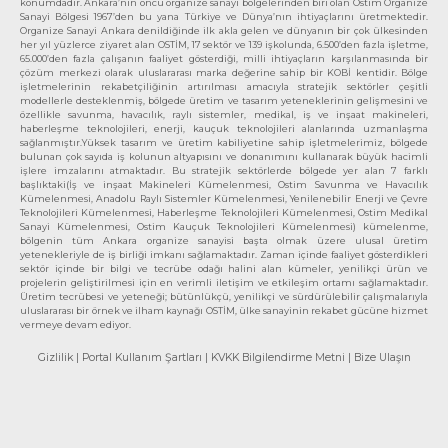
konumdadır. Ankara’nın öncü organize sanayi bölgelerinden biri olan Ostim Organize
Sanayi Bölgesi 1967’den bu yana Türkiye ve Dünya’nın ihtiyaçlarını üretmektedir.
Organize Sanayi Ankara denildiğinde ilk akla gelen ve dünyanın bir çok ülkesinden
her yıl yüzlerce ziyaret alan OSTİM, 17 sektör ve 139 işkolunda, 6.500’den fazla işletme,
65.000’den fazla çalışanın faaliyet gösterdiği, milli ihtiyaçların karşılanmasında bir
çözüm merkezi olarak uluslararası marka değerine sahip bir KOBİ kentidir. Bölge
işletmelerinin rekabetçiliğinin artırılması amacıyla stratejik sektörler çeşitli
modellerle desteklenmiş, bölgede üretim ve tasarım yeteneklerinin gelişmesini ve
özellikle savunma, havacılık, raylı sistemler, medikal, iş ve inşaat makineleri,
haberleşme teknolojileri, enerji, kauçuk teknolojileri alanlarında uzmanlaşma
sağlanmıştır.Yüksek tasarım ve üretim kabiliyetine sahip işletmelerimiz, bölgede
bulunan çok sayıda iş kolunun altyapısını ve donanımını kullanarak büyük hacimli
işlere imzalarını atmaktadır. Bu stratejik sektörlerde bölgede yer alan 7 farklı
başlıktaki(İş ve inşaat Makineleri Kümelenmesi, Ostim Savunma ve Havacılık
Kümelenmesi, Anadolu Raylı Sistemler Kümelenmesi, Yenilenebilir Enerji ve Çevre
Teknolojileri Kümelenmesi, Haberleşme Teknolojileri Kümelenmesi, Ostim Medikal
Sanayi Kümelenmesi, Ostim Kauçuk Teknolojileri Kümelenmesi) kümelenme,
bölgenin tüm Ankara organize sanayisi başta olmak üzere ulusal üretim
yetenekleriyle de iş birliği imkanı sağlamaktadır. Zaman içinde faaliyet gösterdikleri
sektör içinde bir bilgi ve tecrübe odağı halini alan kümeler, yenilikçi ürün ve
projelerin geliştirilmesi için en verimli iletişim ve etkileşim ortamı sağlamaktadır.
Üretim tecrübesi ve yeteneği; bütünlükçü, yenilikçi ve sürdürülebilir çalışmalarıyla
uluslararası bir örnek ve ilham kaynağı OSTİM, ülke sanayinin rekabet gücüne hizmet
vermeye devam ediyor.
Gizlilik
| Portal Kullanım Şartları
| KVKK Bilgilendirme Metni
| Bize Ulaşın