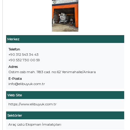
Merkez
Telefon
+90 312 543 34 43
+90 532 730 00 59
Adres
Ostim osb mah. 1183 cad. no:62 Yenimahalle/Ankara
E-Posta
info@elibuyuk.com.tr
Web Site
https://www.elibuyuk.com.tr
Sektörler
Araç üstü Ekipman İmalatçıları