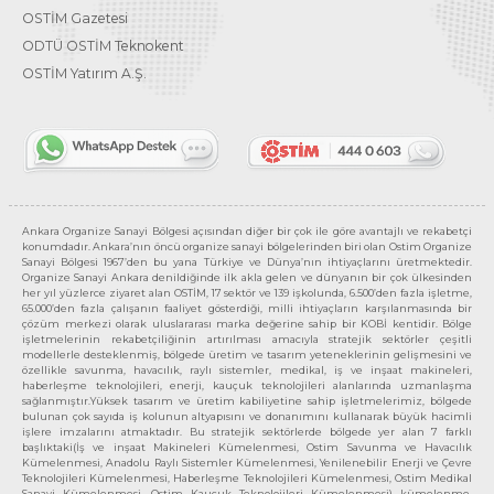
OSTİM Gazetesi
ODTÜ OSTİM Teknokent
OSTİM Yatırım A.Ş.
Ankara Organize Sanayi Bölgesi açısından diğer bir çok ile göre avantajlı ve rekabetçi
konumdadır. Ankara’nın öncü organize sanayi bölgelerinden biri olan Ostim Organize
Sanayi Bölgesi 1967’den bu yana Türkiye ve Dünya’nın ihtiyaçlarını üretmektedir.
Organize Sanayi Ankara denildiğinde ilk akla gelen ve dünyanın bir çok ülkesinden
her yıl yüzlerce ziyaret alan OSTİM, 17 sektör ve 139 işkolunda, 6.500’den fazla işletme,
65.000’den fazla çalışanın faaliyet gösterdiği, milli ihtiyaçların karşılanmasında bir
çözüm merkezi olarak uluslararası marka değerine sahip bir KOBİ kentidir. Bölge
işletmelerinin rekabetçiliğinin artırılması amacıyla stratejik sektörler çeşitli
modellerle desteklenmiş, bölgede üretim ve tasarım yeteneklerinin gelişmesini ve
özellikle savunma, havacılık, raylı sistemler, medikal, iş ve inşaat makineleri,
haberleşme teknolojileri, enerji, kauçuk teknolojileri alanlarında uzmanlaşma
sağlanmıştır.Yüksek tasarım ve üretim kabiliyetine sahip işletmelerimiz, bölgede
bulunan çok sayıda iş kolunun altyapısını ve donanımını kullanarak büyük hacimli
işlere imzalarını atmaktadır. Bu stratejik sektörlerde bölgede yer alan 7 farklı
başlıktaki(İş ve inşaat Makineleri Kümelenmesi, Ostim Savunma ve Havacılık
Kümelenmesi, Anadolu Raylı Sistemler Kümelenmesi, Yenilenebilir Enerji ve Çevre
Teknolojileri Kümelenmesi, Haberleşme Teknolojileri Kümelenmesi, Ostim Medikal
Sanayi Kümelenmesi, Ostim Kauçuk Teknolojileri Kümelenmesi) kümelenme,