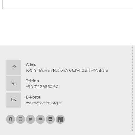
Adres
100. Yıl Bulvarı No:101/A 06374 OSTİM/Ankara
Telefon
+90 312 385 50 90
E-Posta
ostim@ostim.org.tr