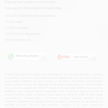
Kauçuk Teknolojileri Kümelenmesi
Haberleşme Teknolojileri Kümelenmesi
OTÜSEM | Ostim Teknik Üniversitesi
OSTİM Vakfı
OSTİM Gazetesi
ODTÜ OSTİM Teknokent
OSTİM Yatırım A.Ş.
Ankara Organize Sanayi Bölgesi açısından diğer bir çok ile göre avantajlı ve rekabetçi
konumdadır. Ankara’nın öncü organize sanayi bölgelerinden biri olan Ostim Organize
Sanayi Bölgesi 1967’den bu yana Türkiye ve Dünya’nın ihtiyaçlarını üretmektedir.
Organize Sanayi Ankara denildiğinde ilk akla gelen ve dünyanın bir çok ülkesinden
her yıl yüzlerce ziyaret alan OSTİM, 17 sektör ve 139 işkolunda, 6.500’den fazla işletme,
65.000’den fazla çalışanın faaliyet gösterdiği, milli ihtiyaçların karşılanmasında bir
çözüm merkezi olarak uluslararası marka değerine sahip bir KOBİ kentidir. Bölge
işletmelerinin rekabetçiliğinin artırılması amacıyla stratejik sektörler çeşitli
modellerle desteklenmiş, bölgede üretim ve tasarım yeteneklerinin gelişmesini ve
özellikle savunma, havacılık, raylı sistemler, medikal, iş ve inşaat makineleri,