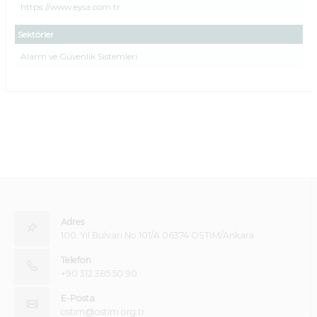
https://www.eysa.com.tr
Sektörler
Alarm ve Güvenlik Sistemleri
Adres
100. Yıl Bulvarı No:101/A 06374 OSTİM/Ankara
Telefon
+90 312 385 50 90
E-Posta
ostim@ostim.org.tr