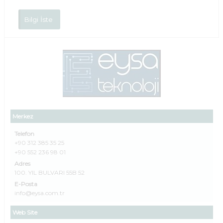
Bilgi İste
Merkez
Telefon
+90 312 385 35 25
+90 552 236 98 01
Adres
100. YIL BULVARI 55B 52
E-Posta
info@eysa.com.tr
Web Site