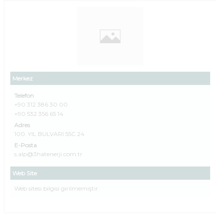
Merkez
Telefon
+90 312 386 30 00
+90 532 356 65 14
Adres
100. YIL BULVARI 55C 24
E-Posta
s.alp@3hatenerji.com.tr
Web Site
Web sitesi bilgisi girilmemiştir.