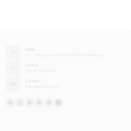
Adres
100. Yıl Bulvarı No:101/A 06374 OSTİM/Ankara
Telefon
+90 312 385 50 90
E-Posta
ostim@ostim.org.tr