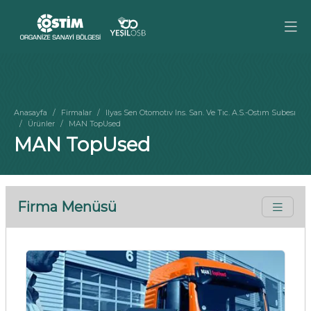
Anasayfa
Firmalar
Ilyas Sen Otomotıv Ins. San. Ve Tıc. A.S.-Ostım Subesı
Ürünler
MAN TopUsed
MAN TopUsed
Firma Menüsü