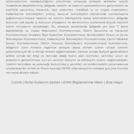
işletmelerinin rekabetçiliğinin artırılması amacıyla stratejik sektörler çeşitli
modellerle desteklenmiş, bölgede üretim ve tasarım yeteneklerinin gelişmesini ve
özellikle savunma, havacılık, raylı sistemler, medikal, iş ve inşaat makineleri,
haberleşme teknolojileri, enerji, kauçuk teknolojileri alanlarında uzmanlaşma
sağlanmıştır.Yüksek tasarım ve üretim kabiliyetine sahip işletmelerimiz, bölgede
bulunan çok sayıda iş kolunun altyapısını ve donanımını kullanarak büyük hacimli
işlere imzalarını atmaktadır. Bu stratejik sektörlerde bölgede yer alan 7 farklı
başlıktaki(İş ve inşaat Makineleri Kümelenmesi, Ostim Savunma ve Havacılık
Kümelenmesi, Anadolu Raylı Sistemler Kümelenmesi, Yenilenebilir Enerji ve Çevre
Teknolojileri Kümelenmesi, Haberleşme Teknolojileri Kümelenmesi, Ostim Medikal
Sanayi Kümelenmesi, Ostim Kauçuk Teknolojileri Kümelenmesi) kümelenme,
bölgenin tüm Ankara organize sanayisi başta olmak üzere ulusal üretim
yetenekleriyle de iş birliği imkanı sağlamaktadır. Zaman içinde faaliyet gösterdikleri
sektör içinde bir bilgi ve tecrübe odağı halini alan kümeler, yenilikçi ürün ve
projelerin geliştirilmesi için en verimli iletişim ve etkileşim ortamı sağlamaktadır.
Üretim tecrübesi ve yeteneği; bütünlükçü, yenilikçi ve sürdürülebilir çalışmalarıyla
uluslararası bir örnek ve ilham kaynağı OSTİM, ülke sanayinin rekabet gücüne hizmet
vermeye devam ediyor.
Gizlilik
| Portal Kullanım Şartları
| KVKK Bilgilendirme Metni
| Bize Ulaşın