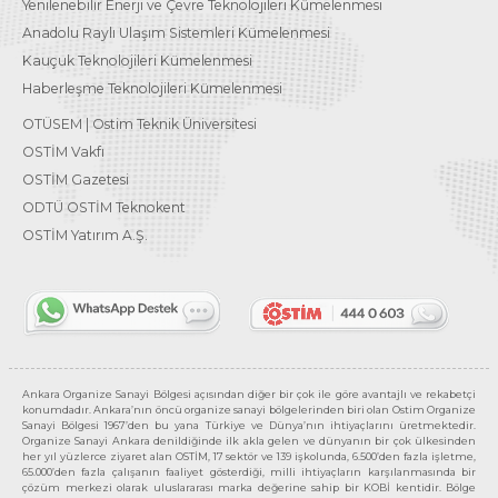
Yenilenebilir Enerji ve Çevre Teknolojileri Kümelenmesi
Anadolu Raylı Ulaşım Sistemleri Kümelenmesi
Kauçuk Teknolojileri Kümelenmesi
Haberleşme Teknolojileri Kümelenmesi
OTÜSEM | Ostim Teknik Üniversitesi
OSTİM Vakfı
OSTİM Gazetesi
ODTÜ OSTİM Teknokent
OSTİM Yatırım A.Ş.
Ankara Organize Sanayi Bölgesi açısından diğer bir çok ile göre avantajlı ve rekabetçi
konumdadır. Ankara’nın öncü organize sanayi bölgelerinden biri olan Ostim Organize
Sanayi Bölgesi 1967’den bu yana Türkiye ve Dünya’nın ihtiyaçlarını üretmektedir.
Organize Sanayi Ankara denildiğinde ilk akla gelen ve dünyanın bir çok ülkesinden
her yıl yüzlerce ziyaret alan OSTİM, 17 sektör ve 139 işkolunda, 6.500’den fazla işletme,
65.000’den fazla çalışanın faaliyet gösterdiği, milli ihtiyaçların karşılanmasında bir
çözüm merkezi olarak uluslararası marka değerine sahip bir KOBİ kentidir. Bölge