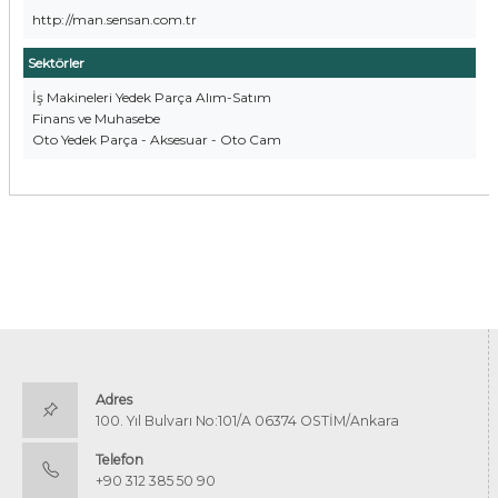
http://man.sensan.com.tr
Sektörler
İş Makineleri Yedek Parça Alım-Satım
Finans ve Muhasebe
Oto Yedek Parça - Aksesuar - Oto Cam
Adres
100. Yıl Bulvarı No:101/A 06374 OSTİM/Ankara
Telefon
+90 312 385 50 90