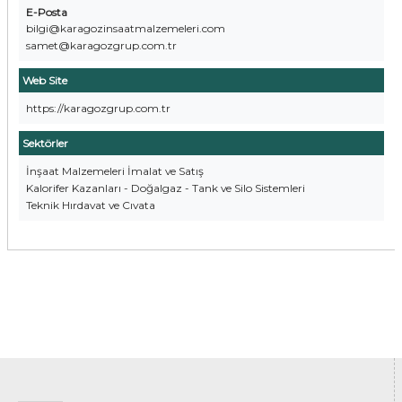
E-Posta
bilgi@karagozinsaatmalzemeleri.com
samet@karagozgrup.com.tr
Web Site
https://karagozgrup.com.tr
Sektörler
İnşaat Malzemeleri İmalat ve Satış
Kalorifer Kazanları - Doğalgaz - Tank ve Silo Sistemleri
Teknik Hırdavat ve Cıvata