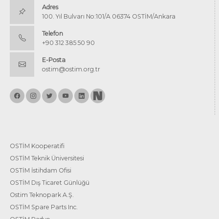
Adres
100. Yıl Bulvarı No:101/A 06374 OSTİM/Ankara
Telefon
+90 312 385 50 90
E-Posta
ostim@ostim.org.tr
OSTİM Kooperatifi
OSTİM Teknik Üniversitesi
OSTİM İstihdam Ofisi
OSTİM Dış Ticaret Günlüğü
Ostim Teknopark A.Ş.
OSTİM Spare Parts Inc.