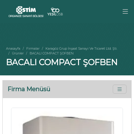
Anasayfa
Firmalar
Karagöz Grup İnşaat Sanayi Ve Ticaret Ltd. Şti.
Ürünler
BACALI COMPACT ŞOFBEN
BACALI COMPACT ŞOFBEN
Firma Menüsü