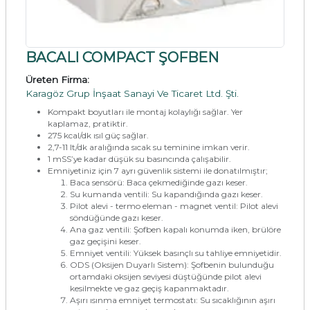
BACALI COMPACT ŞOFBEN
Üreten Firma:
Karagöz Grup İnşaat Sanayi Ve Ticaret Ltd. Şti.
Kompakt boyutları ile montaj kolaylığı sağlar. Yer
kaplamaz, pratiktir.
275 kcal/dk ısıl güç sağlar.
2,7-11 lt/dk aralığında sıcak su teminine imkan verir.
1 mSS’ye kadar düşük su basıncında çalışabilir.
Emniyetiniz için 7 ayrı güvenlik sistemi ile donatılmıştır;
Baca sensörü: Baca çekmediğinde gazı keser.
Su kumanda ventili: Su kapandığında gazı keser.
Pilot alevi - termo eleman - magnet ventil: Pilot alevi
söndüğünde gazı keser.
Ana gaz ventili: Şofben kapalı konumda iken, brülöre
gaz geçişini keser.
Emniyet ventili: Yüksek basınçlı su tahliye emniyetidir.
ODS (Oksijen Duyarlı Sistem): Şofbenin bulunduğu
ortamdaki oksijen seviyesi düştüğünde pilot alevi
kesilmekte ve gaz geçiş kapanmaktadır.
Aşırı ısınma emniyet termostatı: Su sıcaklığının aşırı