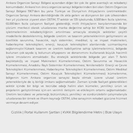
Ankara Organize Sanayi Bölgesi açısından diğer bir çok ile göre avantajlı ve rekabetçi
konumdadır. Ankara’nın öncü organize sanayi bölgelerinden biri olan Ostim Organize
Sanayi Bölgesi 1967’den bu yana Türkiye ve Dünya’nın ihtiyaçlarını üretmektedir.
Organize Sanayi Ankara denildiğinde ilk akla gelen ve dünyanın bir çok ülkesinden
her yıl yüzlerce ziyaret alan OSTİM, 17 sektör ve 139 işkolunda, 6.500’den fazla işletme,
65.000’den fazla çalışanın faaliyet gösterdiği, milli ihtiyaçların karşılanmasında bir
çözüm merkezi olarak uluslararası marka değerine sahip bir KOBİ kentidir. Bölge
işletmelerinin rekabetçiliğinin artırılması amacıyla stratejik sektörler çeşitli
modellerle desteklenmiş, bölgede üretim ve tasarım yeteneklerinin gelişmesini ve
özellikle savunma, havacılık, raylı sistemler, medikal, iş ve inşaat makineleri,
haberleşme teknolojileri, enerji, kauçuk teknolojileri alanlarında uzmanlaşma
sağlanmıştır.Yüksek tasarım ve üretim kabiliyetine sahip işletmelerimiz, bölgede
bulunan çok sayıda iş kolunun altyapısını ve donanımını kullanarak büyük hacimli
işlere imzalarını atmaktadır. Bu stratejik sektörlerde bölgede yer alan 7 farklı
başlıktaki(İş ve inşaat Makineleri Kümelenmesi, Ostim Savunma ve Havacılık
Kümelenmesi, Anadolu Raylı Sistemler Kümelenmesi, Yenilenebilir Enerji ve Çevre
Teknolojileri Kümelenmesi, Haberleşme Teknolojileri Kümelenmesi, Ostim Medikal
Sanayi Kümelenmesi, Ostim Kauçuk Teknolojileri Kümelenmesi) kümelenme,
bölgenin tüm Ankara organize sanayisi başta olmak üzere ulusal üretim
yetenekleriyle de iş birliği imkanı sağlamaktadır. Zaman içinde faaliyet gösterdikleri
sektör içinde bir bilgi ve tecrübe odağı halini alan kümeler, yenilikçi ürün ve
projelerin geliştirilmesi için en verimli iletişim ve etkileşim ortamı sağlamaktadır.
Üretim tecrübesi ve yeteneği; bütünlükçü, yenilikçi ve sürdürülebilir çalışmalarıyla
uluslararası bir örnek ve ilham kaynağı OSTİM, ülke sanayinin rekabet gücüne hizmet
vermeye devam ediyor.
Gizlilik
| Portal Kullanım Şartları
| KVKK Bilgilendirme Metni
| Bize Ulaşın