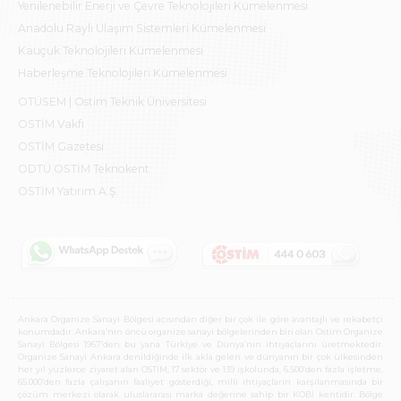
Yenilenebilir Enerji ve Çevre Teknolojileri Kümelenmesi
Anadolu Raylı Ulaşım Sistemleri Kümelenmesi
Kauçuk Teknolojileri Kümelenmesi
Haberleşme Teknolojileri Kümelenmesi
OTÜSEM | Ostim Teknik Üniversitesi
OSTİM Vakfı
OSTİM Gazetesi
ODTÜ OSTİM Teknokent
OSTİM Yatırım A.Ş.
Ankara Organize Sanayi Bölgesi açısından diğer bir çok ile göre avantajlı ve rekabetçi
konumdadır. Ankara’nın öncü organize sanayi bölgelerinden biri olan Ostim Organize
Sanayi Bölgesi 1967’den bu yana Türkiye ve Dünya’nın ihtiyaçlarını üretmektedir.
Organize Sanayi Ankara denildiğinde ilk akla gelen ve dünyanın bir çok ülkesinden
her yıl yüzlerce ziyaret alan OSTİM, 17 sektör ve 139 işkolunda, 6.500’den fazla işletme,
65.000’den fazla çalışanın faaliyet gösterdiği, milli ihtiyaçların karşılanmasında bir
çözüm merkezi olarak uluslararası marka değerine sahip bir KOBİ kentidir. Bölge