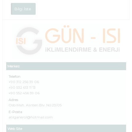
Bilgi İste
Merkez
Telefon
+90 312 256 39 06
+90 532 613 11 13
+90 552 456 39 06
Adres
Osb Mah. Alınteri Blv. No:23/05
E-Posta
atilganerol@hotmail.com
Web Site