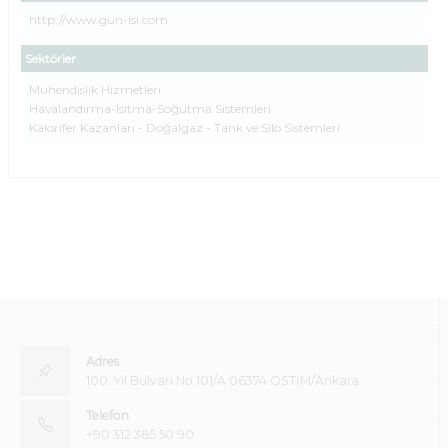
http://www.gun-isi.com
Sektörler
Mühendislik Hizmetleri
Havalandırma-Isıtma-Soğutma Sistemleri
Kalorifer Kazanları - Doğalgaz - Tank ve Silo Sistemleri
Adres
100. Yıl Bulvarı No:101/A 06374 OSTİM/Ankara
Telefon
+90 312 385 50 90