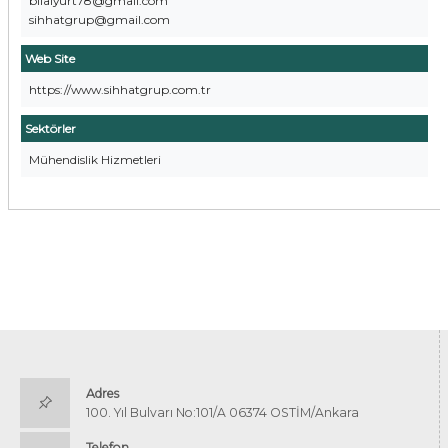
bilalyurt78@gmail.com
sihhatgrup@gmail.com
Web Site
https://www.sihhatgrup.com.tr
Sektörler
Mühendislik Hizmetleri
Adres
100. Yıl Bulvarı No:101/A 06374 OSTİM/Ankara
Telefon