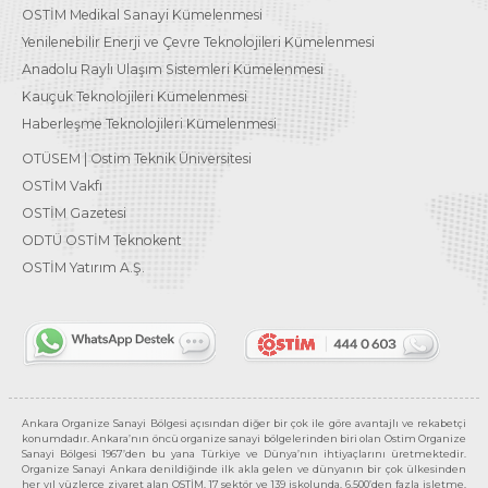
OSTİM Medikal Sanayi Kümelenmesi
Yenilenebilir Enerji ve Çevre Teknolojileri Kümelenmesi
Anadolu Raylı Ulaşım Sistemleri Kümelenmesi
Kauçuk Teknolojileri Kümelenmesi
Haberleşme Teknolojileri Kümelenmesi
OTÜSEM | Ostim Teknik Üniversitesi
OSTİM Vakfı
OSTİM Gazetesi
ODTÜ OSTİM Teknokent
OSTİM Yatırım A.Ş.
Ankara Organize Sanayi Bölgesi açısından diğer bir çok ile göre avantajlı ve rekabetçi
konumdadır. Ankara’nın öncü organize sanayi bölgelerinden biri olan Ostim Organize
Sanayi Bölgesi 1967’den bu yana Türkiye ve Dünya’nın ihtiyaçlarını üretmektedir.
Organize Sanayi Ankara denildiğinde ilk akla gelen ve dünyanın bir çok ülkesinden
her yıl yüzlerce ziyaret alan OSTİM, 17 sektör ve 139 işkolunda, 6.500’den fazla işletme,