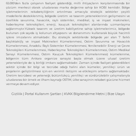
65.000’den fazla çalışanın faaliyet gösterdiği, milli ihtiyaçların karşılanmasında bir
çözüm merkezi olarak uluslararası marka değerine sahip bir KOBİ kentidir. Bölge
işletmelerinin rekabetçiliğinin artırılması amacıyla stratejik sektörler çeşitli
modellerle desteklenmiş, bölgede üretim ve tasarım yeteneklerinin gelişmesini ve
özellikle savunma, havacılık, raylı sistemler, medikal, iş ve inşaat makineleri,
haberleşme teknolojileri, enerji, kauçuk teknolojileri alanlarında uzmanlaşma
sağlanmıştır.Yüksek tasarım ve üretim kabiliyetine sahip işletmelerimiz, bölgede
bulunan çok sayıda iş kolunun altyapısını ve donanımını kullanarak büyük hacimli
işlere imzalarını atmaktadır. Bu stratejik sektörlerde bölgede yer alan 7 farklı
başlıktaki(İş ve inşaat Makineleri Kümelenmesi, Ostim Savunma ve Havacılık
Kümelenmesi, Anadolu Raylı Sistemler Kümelenmesi, Yenilenebilir Enerji ve Çevre
Teknolojileri Kümelenmesi, Haberleşme Teknolojileri Kümelenmesi, Ostim Medikal
Sanayi Kümelenmesi, Ostim Kauçuk Teknolojileri Kümelenmesi) kümelenme,
bölgenin tüm Ankara organize sanayisi başta olmak üzere ulusal üretim
yetenekleriyle de iş birliği imkanı sağlamaktadır. Zaman içinde faaliyet gösterdikleri
sektör içinde bir bilgi ve tecrübe odağı halini alan kümeler, yenilikçi ürün ve
projelerin geliştirilmesi için en verimli iletişim ve etkileşim ortamı sağlamaktadır.
Üretim tecrübesi ve yeteneği; bütünlükçü, yenilikçi ve sürdürülebilir çalışmalarıyla
uluslararası bir örnek ve ilham kaynağı OSTİM, ülke sanayinin rekabet gücüne hizmet
vermeye devam ediyor.
Gizlilik
| Portal Kullanım Şartları
| KVKK Bilgilendirme Metni
| Bize Ulaşın