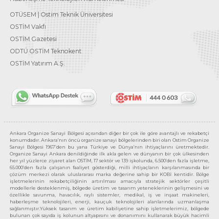
OTÜSEM | Ostim Teknik Üniversitesi
OSTİM Vakfı
OSTİM Gazetesi
ODTÜ OSTİM Teknokent
OSTİM Yatırım A.Ş.
Ankara Organize Sanayi Bölgesi açısından diğer bir çok ile göre avantajlı ve rekabetçi
konumdadır. Ankara’nın öncü organize sanayi bölgelerinden biri olan Ostim Organize
Sanayi Bölgesi 1967’den bu yana Türkiye ve Dünya’nın ihtiyaçlarını üretmektedir.
Organize Sanayi Ankara denildiğinde ilk akla gelen ve dünyanın bir çok ülkesinden
her yıl yüzlerce ziyaret alan OSTİM, 17 sektör ve 139 işkolunda, 6.500’den fazla işletme,
65.000’den fazla çalışanın faaliyet gösterdiği, milli ihtiyaçların karşılanmasında bir
çözüm merkezi olarak uluslararası marka değerine sahip bir KOBİ kentidir. Bölge
işletmelerinin rekabetçiliğinin artırılması amacıyla stratejik sektörler çeşitli
modellerle desteklenmiş, bölgede üretim ve tasarım yeteneklerinin gelişmesini ve
özellikle savunma, havacılık, raylı sistemler, medikal, iş ve inşaat makineleri,
haberleşme teknolojileri, enerji, kauçuk teknolojileri alanlarında uzmanlaşma
sağlanmıştır.Yüksek tasarım ve üretim kabiliyetine sahip işletmelerimiz, bölgede
bulunan çok sayıda iş kolunun altyapısını ve donanımını kullanarak büyük hacimli