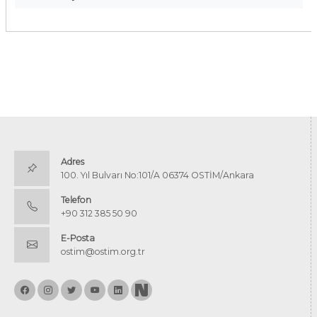
Adres
100. Yıl Bulvarı No:101/A 06374 OSTİM/Ankara
Telefon
+90 312 385 50 90
E-Posta
ostim@ostim.org.tr