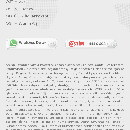
OSTİM Vakfı
OSTİM Gazetesi
ODTÜ OSTİM Teknokent
OSTİM Yatırım A.Ş.
Ankara Organize Sanayi Bölgesi açısından diğer bir çok ile göre avantajlı ve rekabetçi
konumdadır. Ankara’nın öncü organize sanayi bölgelerinden biri olan Ostim Organize
Sanayi Bölgesi 1967’den bu yana Türkiye ve Dünya’nın ihtiyaçlarını üretmektedir.
Organize Sanayi Ankara denildiğinde ilk akla gelen ve dünyanın bir çok ülkesinden
her yıl yüzlerce ziyaret alan OSTİM, 17 sektör ve 139 işkolunda, 6.500’den fazla işletme,
65.000’den fazla çalışanın faaliyet gösterdiği, milli ihtiyaçların karşılanmasında bir
çözüm merkezi olarak uluslararası marka değerine sahip bir KOBİ kentidir. Bölge
işletmelerinin rekabetçiliğinin artırılması amacıyla stratejik sektörler çeşitli
modellerle desteklenmiş, bölgede üretim ve tasarım yeteneklerinin gelişmesini ve
özellikle savunma, havacılık, raylı sistemler, medikal, iş ve inşaat makineleri,
haberleşme teknolojileri, enerji, kauçuk teknolojileri alanlarında uzmanlaşma
sağlanmıştır.Yüksek tasarım ve üretim kabiliyetine sahip işletmelerimiz, bölgede
bulunan çok sayıda iş kolunun altyapısını ve donanımını kullanarak büyük hacimli
işlere imzalarını atmaktadır. Bu stratejik sektörlerde bölgede yer alan 7 farklı
başlıktaki(İş ve inşaat Makineleri Kümelenmesi, Ostim Savunma ve Havacılık
Kümelenmesi, Anadolu Raylı Sistemler Kümelenmesi, Yenilenebilir Enerji ve Çevre
Teknolojileri Kümelenmesi, Haberleşme Teknolojileri Kümelenmesi, Ostim Medikal