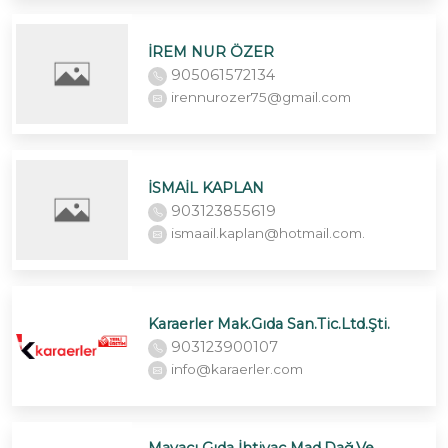
İREM NUR ÖZER
905061572134
irennurozer75@gmail.com
İSMAİL KAPLAN
903123855619
ismaail.kaplan@hotmail.com.
Karaerler Mak.Gıda San.Tic.Ltd.Şti.
903123900107
info@karaerler.com