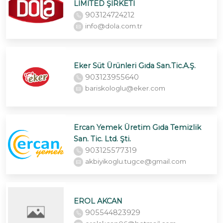
LİMİTED ŞİRKETİ
903124724212
info@dola.com.tr
Eker Süt Ürünleri Gıda San.Tic.A.Ş.
903123955640
bariskologlu@eker.com
Ercan Yemek Üretim Gıda Temizlik
San. Tic. Ltd. Şti.
903125577319
akbiyikoglu.tugce@gmail.com
EROL AKCAN
905544823929