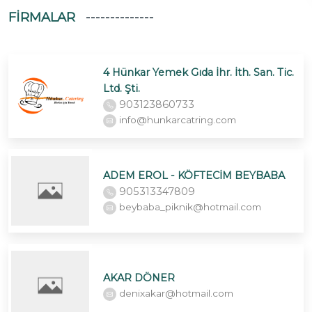
FIRMALAR
4 Hünkar Yemek Gıda İhr. İth. San. Tic.
Ltd. Şti.
903123860733
info@hunkarcatring.com
ADEM EROL - KÖFTECİM BEYBABA
905313347809
beybaba_piknik@hotmail.com
AKAR DÖNER
denixakar@hotmail.com