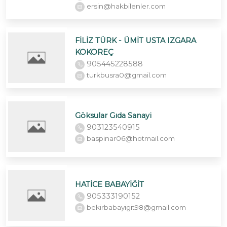
ersin@hakbilenler.com
FİLİZ TÜRK - ÜMİT USTA IZGARA
KOKOREÇ
905445228588
turkbusra0@gmail.com
Göksular Gıda Sanayi
903123540915
baspinar06@hotmail.com
HATİCE BABAYİĞİT
905333190152
bekirbabayigit98@gmail.com