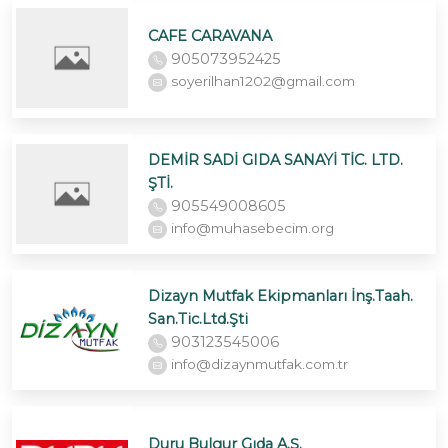
CAFE CARAVANA
905073952425
soyerilhan1202@gmail.com
DEMİR SADİ GIDA SANAYİ TİC. LTD.
ŞTİ.
905549008605
info@muhasebecim.org
Dizayn Mutfak Ekipmanları İnş.Taah.
San.Tic.Ltd.Şti
903123545006
info@dizaynmutfak.com.tr
Duru Bulgur Gıda A.Ş.