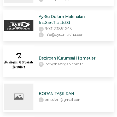
Ay-Su Dolum Makınaları
Ins.San.Tıc.Ltd.Stı
903123851645
info@aysumakina.com
Bezirgan Kurumsal Hizmetler
info@bezirgan.com.tr
BORAN TAŞKIRAN
brntskrn@gmail.com