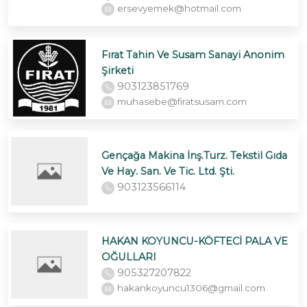
ersevyemek@hotmail.com
Fırat Tahin Ve Susam Sanayi Anonim
Şirketi
903123851769
muhasebe@firatsusam.com
Gençağa Makina İnş.Turz. Tekstil Gıda
Ve Hay. San. Ve Tic. Ltd. Şti.
903123566114
HAKAN KOYUNCU-KÖFTECİ PALA VE
OĞULLARI
905327207822
hakankoyuncu1306@gmail.com