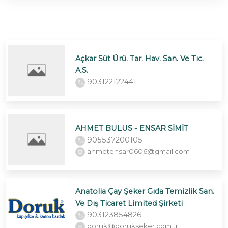
Açkar Süt Ürü. Tar. Hav. San. Ve Tıc.
A.S.
903122122441
AHMET BULUS - ENSAR SİMİT
905537200105
ahmetensar0606@gmail.com
Anatolia Çay Şeker Gıda Temizlik San.
Ve Dış Ticaret Limited Şirketi
903123854826
doruk@dorukseker.com.tr