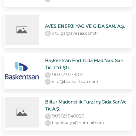
AVES ENERJİ YAĞ VE GIDA SAN. A.Ş.
c.tulga@avesas.com.tr
Başkentsan End. Gıda Mad.Nak. San.
Tic. Ltd. Şti.
903123973012
info@baskentsan.com
Biltur Madencilik Turz.İnş.Gıda San.Ve
Tic.A.Ş.
903123540829
bsgokkaya@hotmail.com