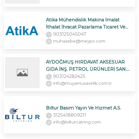
Atika Mühendislik Makina İmalat
İthalat İhracat Pazarlama Ticaret Ve
Sanayi A. Ş.
903125045047
muhasebe@meypo.com
AYDOĞMUŞ HIRDAVAT AKSESUAR
GIDA İNŞ. PETROL ÜRÜNLERİ SAN.
TİC.LTD.ŞTİ.
903124282425
info@muyamusavirlik.com.tr
Bıltur Basım Yayın Ve Hızmet A.S.
3125418809211
info@bilturcatring.com