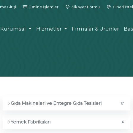
ma Girişi
Online İşlemler
Şikayet Formu
Öneri İst
Kurumsal
Hizmetler
Firmalar & Ürünler
Bas
Gıda Makineleri ve Entegre Gıda Tesisleri
17
Yemek Fabrikaları
6