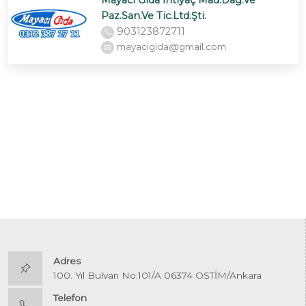
Mayacı Gıda İhtiyaç Mad.Dağ.Ve
Paz.San.Ve Tic.Ltd.Şti.
903123872711
mayacigida@gmail.com
Adres
100. Yıl Bulvarı No:101/A 06374 OSTİM/Ankara
Telefon