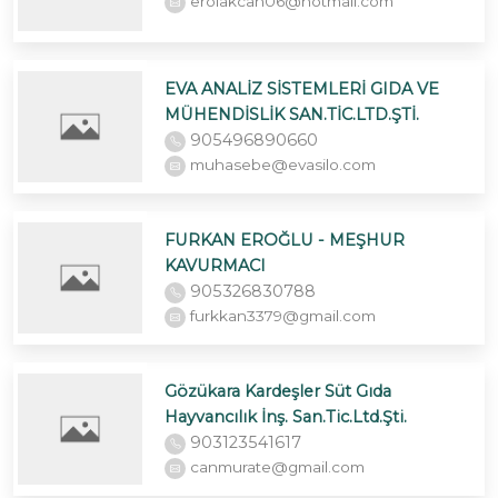
erolakcan06@hotmail.com
EVA ANALİZ SİSTEMLERİ GIDA VE
MÜHENDİSLİK SAN.TİC.LTD.ŞTİ.
905496890660
muhasebe@evasilo.com
FURKAN EROĞLU - MEŞHUR
KAVURMACI
905326830788
furkkan3379@gmail.com
Gözükara Kardeşler Süt Gıda
Hayvancılık İnş. San.Tic.Ltd.Şti.
903123541617
canmurate@gmail.com