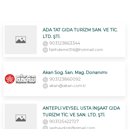
ADA TAT GIDA TURİZM SAN. VE TİC.
LTD. ŞTİ.
903123863344
fatihdemir316@hotmail.com
Akan Sog. San. Mag. Donanımı
903123860092
akan@akan.com.tr
ANTEPLİ VEYSEL USTA İNŞAAT GIDA
TURİZM TİC. VE SAN. LTD. ŞTİ.
903125422727
serbaydost@gmail.com