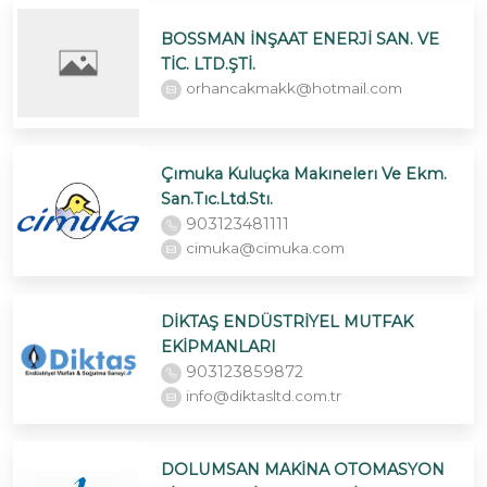
BOSSMAN İNŞAAT ENERJİ SAN. VE
TİC. LTD.ŞTİ.
orhancakmakk@hotmail.com
Çımuka Kuluçka Makınelerı Ve Ekm.
San.Tıc.Ltd.Stı.
903123481111
cimuka@cimuka.com
DİKTAŞ ENDÜSTRİYEL MUTFAK
EKİPMANLARI
903123859872
info@diktasltd.com.tr
DOLUMSAN MAKİNA OTOMASYON