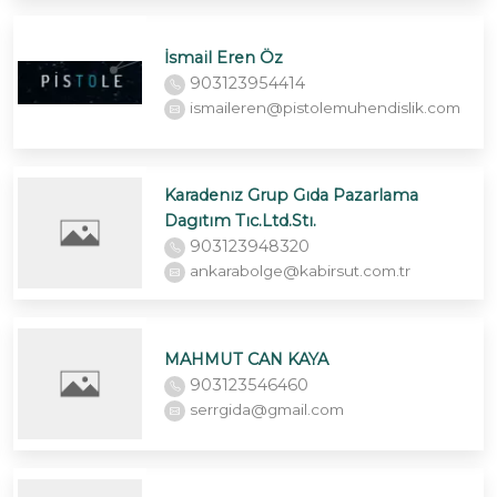
İsmail Eren Öz
903123954414
ismaileren@pistolemuhendislik.com
Karadenız Grup Gıda Pazarlama
Dagıtım Tıc.Ltd.Stı.
903123948320
ankarabolge@kabirsut.com.tr
MAHMUT CAN KAYA
903123546460
serrgida@gmail.com