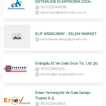
SİSTEMLERİ ELEKTRONİK GIDA
PAZARLAMA İML. İTH. İHR. SAN. TİC.
903123548898
LTD. ŞTİ.
dolumsan@dolumsan.com.tr
ELİF KARACABAY - ESLEM MARKET
tahsinkaracabay1@gmail.com
Erdoğdu Et Ve Gıda Ürün Tic. Ltd. Şti.
903123861525
iletisim@erdogdugida.com
Ersev Yemekçilik Ve Gıda Sanayi
Ticaret A. Ş.
903123543855