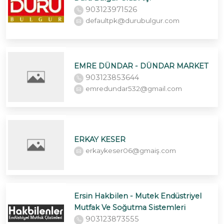
903123971526
defaultpk@durubulgur.com
EMRE DÜNDAR - DÜNDAR MARKET
903123853644
emredundar532@gmail.com
ERKAY KESER
erkaykeser06@gmaiş.com
Ersin Hakbilen - Mutek Endüstriyel
Mutfak Ve Soğutma Sistemleri
903123873555