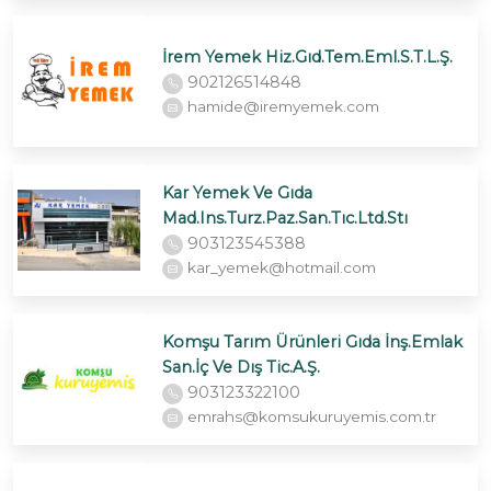
İrem Yemek Hiz.Gıd.Tem.Eml.S.T.L.Ş.
902126514848
hamide@iremyemek.com
Kar Yemek Ve Gıda
Mad.Ins.Turz.Paz.San.Tıc.Ltd.Stı
903123545388
kar_yemek@hotmail.com
Komşu Tarım Ürünleri Gıda İnş.Emlak
San.İç Ve Dış Tic.A.Ş.
903123322100
emrahs@komsukuruyemis.com.tr