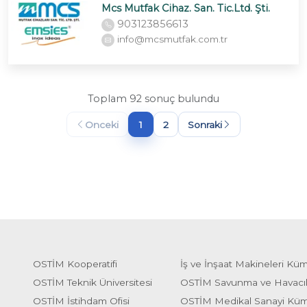
Mcs Mutfak Cihaz. San. Tic.Ltd. Şti.
903123856613
info@mcsmutfak.com.tr
Toplam 92 sonuç bulundu
Onceki
1
2
Sonraki
OSTİM Kooperatifi
İş ve İnşaat Makineleri Kü
OSTİM Teknik Üniversitesi
OSTİM Savunma ve Havacı
OSTİM İstihdam Ofisi
OSTİM Medikal Sanayi Kü