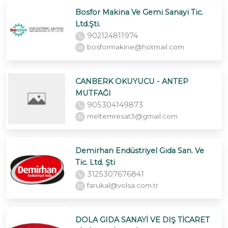
Bosfor Makina Ve Gemi Sanayi Tic.
Ltd.Şti.
902124811974
bosformakine@hotmail.com
CANBERK OKUYUCU - ANTEP
MUTFAĞI
905304149873
meltemresat3@gmail.com
Demirhan Endüstriyel Gıda San. Ve
Tic. Ltd. Şti
3125307676841
farukal@volsa.com.tr
DOLA GIDA SANAYİ VE DIŞ TİCARET