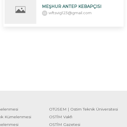
MEŞHUR ANTEP KEBAPÇISI
wftsvig123@gmail.com
melenmesi
OTÜSEM | Ostim Teknik Üniversitesi
lık Kümelenmesi
OSTİM Vakfı
melenmesi
OSTİM Gazetesi