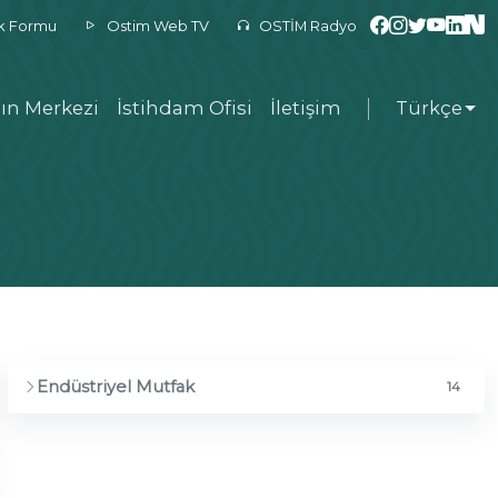
ek Formu
Ostim Web TV
OSTİM Radyo
ın Merkezi
İstihdam Ofisi
İletişim
Türkçe
Endüstriyel Mutfak
14