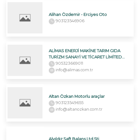
Alihan Özdemir - Erciyes Oto
903123546906
ALİMAS ENERJİ MAKİNE TARIM GIDA
TURİZM SANAYİ VE TİCARET LİMİTED
ŞİRKETİ
905323669011
info@alimas.com.tr
Altan Özkan Motorlu araçlar
903123549655
info@altanozkan.com.tr
Alyıldız Şaft Balans Ltd Şti