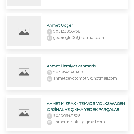
Ahmet Göçer
903123856758
goceroglu06@hotmail.com
Ahmet Hamiyet otomotiv
905064840409
ahmetbeyotomotiv@hotmail.com
AHMET MIZRAK - TEKVOS VOLKSWAGEN
ORJİNAL VE ÇIKMA YEDEK PARÇALARI
905066451328
ahmetmizrak13@gmail.com