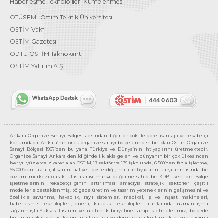
Haberleşme Teknolojileri Kümelenmesi
OTÜSEM | Ostim Teknik Üniversitesi
OSTİM Vakfı
OSTİM Gazetesi
ODTÜ OSTİM Teknokent
OSTİM Yatırım A.Ş.
Ankara Organize Sanayi Bölgesi açısından diğer bir çok ile göre avantajlı ve rekabetçi
konumdadır. Ankara’nın öncü organize sanayi bölgelerinden biri olan Ostim Organize
Sanayi Bölgesi 1967’den bu yana Türkiye ve Dünya’nın ihtiyaçlarını üretmektedir.
Organize Sanayi Ankara denildiğinde ilk akla gelen ve dünyanın bir çok ülkesinden
her yıl yüzlerce ziyaret alan OSTİM, 17 sektör ve 139 işkolunda, 6.500’den fazla işletme,
65.000’den fazla çalışanın faaliyet gösterdiği, milli ihtiyaçların karşılanmasında bir
çözüm merkezi olarak uluslararası marka değerine sahip bir KOBİ kentidir. Bölge
işletmelerinin rekabetçiliğinin artırılması amacıyla stratejik sektörler çeşitli
modellerle desteklenmiş, bölgede üretim ve tasarım yeteneklerinin gelişmesini ve
özellikle savunma, havacılık, raylı sistemler, medikal, iş ve inşaat makineleri,
haberleşme teknolojileri, enerji, kauçuk teknolojileri alanlarında uzmanlaşma
sağlanmıştır.Yüksek tasarım ve üretim kabiliyetine sahip işletmelerimiz, bölgede
bulunan çok sayıda iş kolunun altyapısını ve donanımını kullanarak büyük hacimli