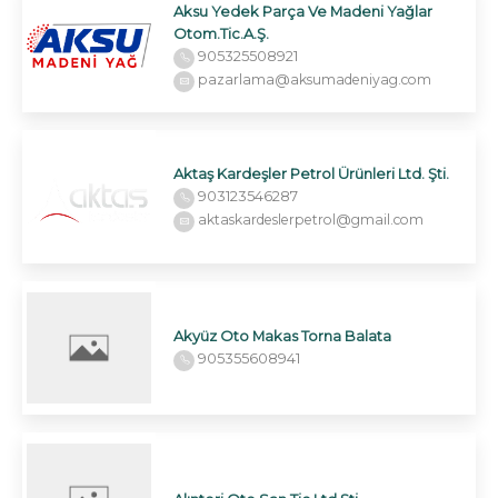
Aksu Yedek Parça Ve Madeni Yağlar
Otom.Tic.A.Ş.
905325508921
pazarlama@aksumadeniyag.com
Aktaş Kardeşler Petrol Ürünleri Ltd. Şti.
903123546287
aktaskardeslerpetrol@gmail.com
Akyüz Oto Makas Torna Balata
905355608941