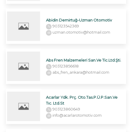
Abidin Demirtuğ-Uzman Otomotiv
903123542369
uzman.otomotiv@hotmail.com
Abs Fren Malzemeleri San.Ve Tic.Ltd.Şti.
903123856618
abs_fren_ankara@hotmail.com
Acarlar Ydk. Prç. Oto.Tas.P.Ü.P.San.Ve
Tıc. Ltd.St
903123860649
info@acarlarotomotiv.com