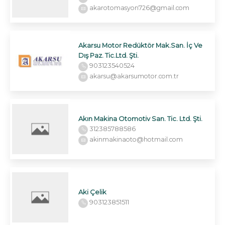
akarotomasyon726@gmail.com
Akarsu Motor Redüktör Mak.San. İç Ve
Dış Paz. Tic.Ltd. Şti.
903123540524
akarsu@akarsumotor.com.tr
Akın Makina Otomotiv San. Tic. Ltd. Şti.
312385788586
akinmakinaoto@hotmail.com
Aki Çelik
903123851511