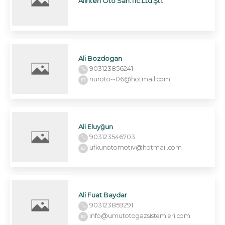
Alınteri Oto San.Tic.Ltd.Şti.
Ali Bozdogan
903123856241
nuroto--06@hotmail.com
Ali Eluyğun
903123546703
ufkunotomotiv@hotmail.com
Ali Fuat Baydar
903123859291
info@umutotogazsistemleri.com