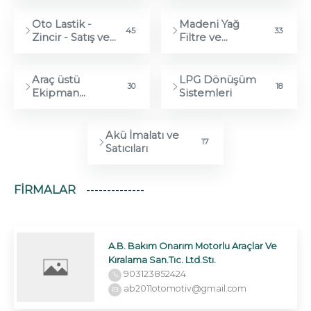
Revizyonu
Oto Lastik -
Madeni Yağ
45
33
Zincir - Satış ve
Filtre ve
Servis
Akaryakıt
Ekipmanları
Araç üstü
LPG Dönüşüm
30
18
Ekipman
Sistemleri
İmalatçıları
Akü İmalatı ve
17
Satıcıları
FIRMALAR
A.B. Bakım Onarım Motorlu Araçlar Ve
Kıralama San.Tıc. Ltd.Stı.
903123852424
ab2011otomotiv@gmail.com