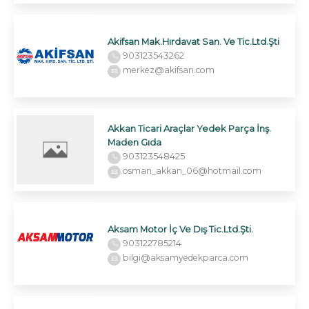
Akifsan Mak.Hırdavat San. Ve Tic.Ltd.Şti
903123543262
merkez@akifsan.com
Akkan Ticari Araçlar Yedek Parça İnş.
Maden Gıda
903123548425
osman_akkan_06@hotmail.com
Aksam Motor İç Ve Dış Tic.Ltd.Şti.
903122785214
bilgi@aksamyedekparca.com