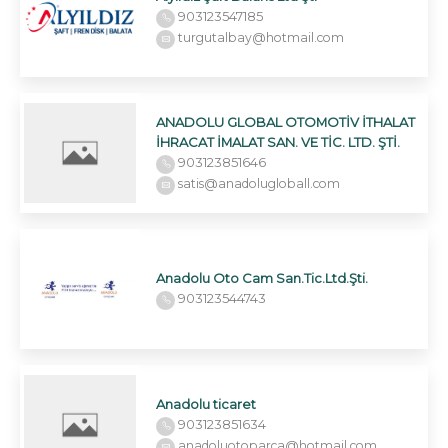
903123547185
turgutalbay@hotmail.com
ANADOLU GLOBAL OTOMOTİV İTHALAT
İHRACAT İMALAT SAN. VE TİC. LTD. ŞTİ.
903123851646
satis@anadolugloball.com
Anadolu Oto Cam San.Tic.Ltd.Şti.
903123544743
Anadolu ticaret
903123851634
anadoluotoparca@hotmail.com