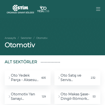
Anasayfa
Sektörler
Otomotiv
Otomotiv
ALT SEKTÖRLER
Oto Yedek
Oto Satış ve
605
232
Parça - Aksesuar
Servis
- Oto Cam
Hizmetleri
Otomotiv Yan
Oto Makas Şase-
129
53
Sanayi
Dingil-Römork
İmalatçıları
imalatı ve