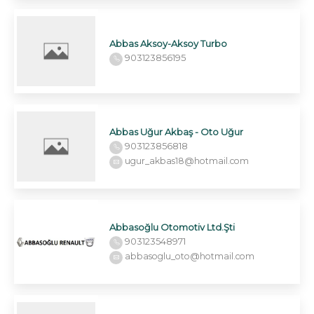
Abbas Aksoy-Aksoy Turbo
903123856195
Abbas Uğur Akbaş - Oto Uğur
903123856818
ugur_akbas18@hotmail.com
Abbasoğlu Otomotiv Ltd.Şti
903123548971
abbasoglu_oto@hotmail.com