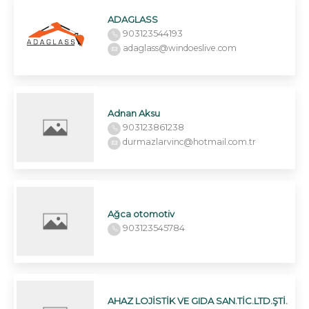
ADAGLASS
903123544193
adaglass@windoeslive.com
Adnan Aksu
903123861238
durmazlarvinc@hotmail.com.tr
Ağca otomotiv
903123545784
AHAZ LOJİSTİK VE GIDA SAN.TİC.LTD.ŞTİ.