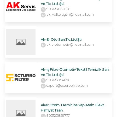
Ve Tic. Ltd. Şti.
903123862626
ak_volkwagen@hotmail.com
Ak-Er Oto.San.Tic.Ltd.Şti
ak-erotomotiv@hotmail.com
Ak-İş Filtre Otomotiv Tekstil Temizlik San.
Ve Tic. Ltd. Şti
903123954876
export@scturbofiltre.com
Akar Otom. Demir İns.Yapı Malz. Elekt.
Hafriyat Taah.
903123859777