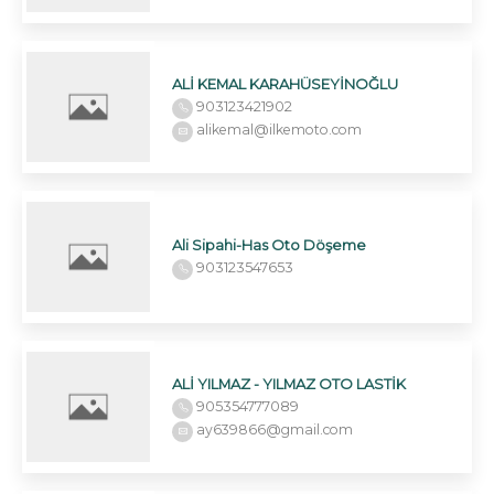
ALİ KEMAL KARAHÜSEYİNOĞLU
903123421902
alikemal@ilkemoto.com
Ali Sipahi-Has Oto Döşeme
903123547653
ALİ YILMAZ - YILMAZ OTO LASTİK
905354777089
ay639866@gmail.com