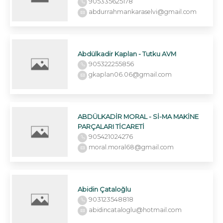
905335625178
abdurrahmankaraselvi@gmail.com
Abdülkadir Kaplan - Tutku AVM
905322255856
gkaplan06.06@gmail.com
ABDÜLKADİR MORAL - Sİ-MA MAKİNE
PARÇALARI TİCARETİ
905421024276
moral.moral68@gmail.com
Abidin Çataloğlu
903123548818
abidincataloglu@hotmail.com