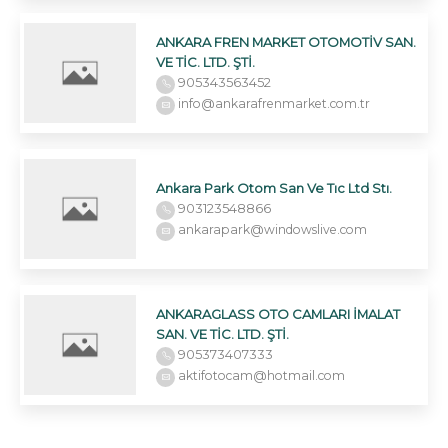
ANKARA FREN MARKET OTOMOTİV SAN.
VE TİC. LTD. ŞTİ.
905343563452
info@ankarafrenmarket.com.tr
Ankara Park Otom San Ve Tıc Ltd Stı.
903123548866
ankarapark@windowslive.com
ANKARAGLASS OTO CAMLARI İMALAT
SAN. VE TİC. LTD. ŞTİ.
905373407333
aktifotocam@hotmail.com