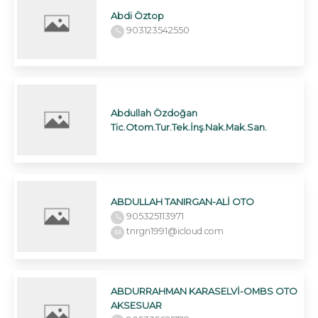
Abdi Öztop
903123542550
Abdullah Özdoğan
Tic.Otom.Tur.Tek.İnş.Nak.Mak.San.
ABDULLAH TANIRGAN-ALİ OTO
905325113971
tnrgn1991@icloud.com
ABDURRAHMAN KARASELVİ-OMBS OTO
AKSESUAR