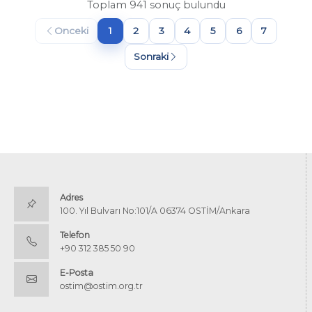
Toplam 941 sonuç bulundu
Onceki
1
2
3
4
5
6
7
Sonraki
Adres
100. Yıl Bulvarı No:101/A 06374 OSTİM/Ankara
Telefon
+90 312 385 50 90
E-Posta
ostim@ostim.org.tr