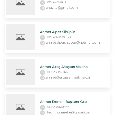
905342486185
ahazltd@gmail.com
Ahmet Alper Silsüpür
905324850060
ahmetalpersilsupur@hotmail.com
Ahmet Altaş-Altaşsan Makina
903123957146
ahmet@altassanmakina.com
Ahmet Demir - Başkent Oto
903123540637
ilksonmuhasebe@gmail.com