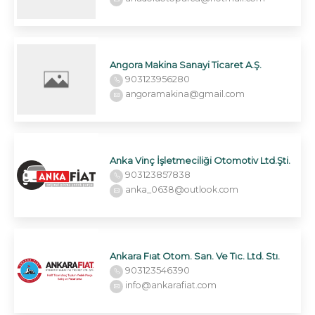
Angora Makina Sanayi Ticaret A.Ş.
903123956280
angoramakina@gmail.com
Anka Vinç İşletmeciliği Otomotiv Ltd.Şti.
903123857838
anka_0638@outlook.com
Ankara Fıat Otom. San. Ve Tıc. Ltd. Stı.
903123546390
info@ankarafiat.com