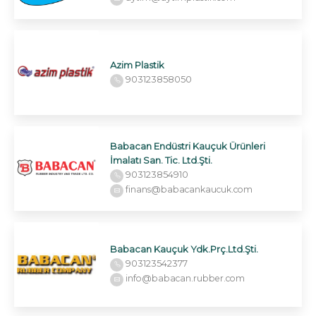
Azim Plastik
903123858050
Babacan Endüstri Kauçuk Ürünleri
İmalatı San. Tic. Ltd.Şti.
903123854910
finans@babacankaucuk.com
Babacan Kauçuk Ydk.Prç.Ltd.Şti.
903123542377
info@babacan.rubber.com