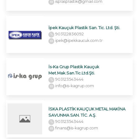
isplasplastik@gmail.com
İpek Kauçuk Plastik San. Tic. Ltd. Şti.
903122836092
ipek@ipekkaucuk.com.tr
İs-Ka Grup Plastik Kauçuk
Met.Mak.San.Tic.Ltd.Şti.
903123543444
info@is-kagrup.com
İSKA PLASTİK KAUÇUK METAL MAKİNA
SAVUNMA SAN. TİC. A.Ş.
903123543444
finans@is-kagrup.com