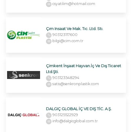
csyatilim@hotmail.com
Çım Insaat Ve Mak. Tıc. Ltd. Stı.
903123117600
bilgi@cim.com.tr
Çimkent İnşaat Hayvan.İç Ve Dış Ticaret
Ltd.Şti.
903123548294
satis@senkronplastik.com
DALGIÇ GLOBAL İÇ VE DIŞ TİC. A.Ş.
903125522929
info@dalgicglobal.com.tr