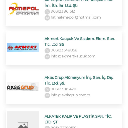
İml. İth. İhr. Ltd. Şti
903123861612
fatihakmepol@hotmail.com
Akmert Kauçuk Ve Sızdırm. Elem. San.
Tıc. Ltd. Stı
903123548858
info@akmertkaucuk.com
Aksis Grup Alüminyum İnş. San. İç. Dış.
Tİc. Ltd. Şti.
903123861420
info@aksisgrup.com.tr
ALFATEK KALIP VE PLASTİK SAN. TİC.
LTD. ŞTİ.
905432299591