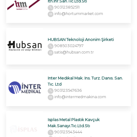
Ith.Ihr.San.Tıc.Ltd.Stı
903123852511
info@hortummarket.com
HUBSAN Teknoloji Anonim Şirketi
908503024797
satis@hubsan.com.tr
Inter Medıkal Mak. Ins. Turz. Danıs. San.
Tıc. Ltd
903123547636
info@intermedmakina.com
Isplas Metal Plastık Kavçuk
Mak.Sanayı.Tıc.Ltd.Stı
903123543444