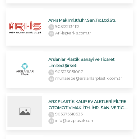
Arı-Is Mak.Iml.Ith.Ihr.San.Tıc.Ltd.Stı.
903122134112
Ari-is@ari-is.com.tr
Arslanlar Plastik Sanayi ve Ticaret
Limited Şirketi
903123851087
muhasebe@arslanlarplastik.com.tr
ARZ PLASTİK KALIP EV ALETLERİ FİLTRE
OTOMOTİV MAK. İTH. İHR. SAN. VE TİC.
LTD. ŞTİ.
905375518535
info@arzplastik.com