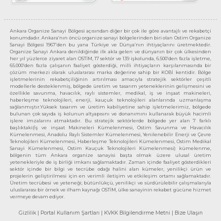
Ankara Organize Sanayi Bölgesi açısından diğer bir çok ile göre avantajlı ve rekabetçi
konumdadır. Ankara’nın öncü organize sanayi bölgelerinden biri olan Ostim Organize
Sanayi Bölgesi 1967’den bu yana Türkiye ve Dünya’nın ihtiyaçlarını üretmektedir.
Organize Sanayi Ankara denildiğinde ilk akla gelen ve dünyanın bir çok ülkesinden
her yıl yüzlerce ziyaret alan OSTİM, 17 sektör ve 139 işkolunda, 6.500’den fazla işletme,
65.000’den fazla çalışanın faaliyet gösterdiği, milli ihtiyaçların karşılanmasında bir
çözüm merkezi olarak uluslararası marka değerine sahip bir KOBİ kentidir. Bölge
işletmelerinin rekabetçiliğinin artırılması amacıyla stratejik sektörler çeşitli
modellerle desteklenmiş, bölgede üretim ve tasarım yeteneklerinin gelişmesini ve
özellikle savunma, havacılık, raylı sistemler, medikal, iş ve inşaat makineleri,
haberleşme teknolojileri, enerji, kauçuk teknolojileri alanlarında uzmanlaşma
sağlanmıştır.Yüksek tasarım ve üretim kabiliyetine sahip işletmelerimiz, bölgede
bulunan çok sayıda iş kolunun altyapısını ve donanımını kullanarak büyük hacimli
işlere imzalarını atmaktadır. Bu stratejik sektörlerde bölgede yer alan 7 farklı
başlıktaki(İş ve inşaat Makineleri Kümelenmesi, Ostim Savunma ve Havacılık
Kümelenmesi, Anadolu Raylı Sistemler Kümelenmesi, Yenilenebilir Enerji ve Çevre
Teknolojileri Kümelenmesi, Haberleşme Teknolojileri Kümelenmesi, Ostim Medikal
Sanayi Kümelenmesi, Ostim Kauçuk Teknolojileri Kümelenmesi) kümelenme,
bölgenin tüm Ankara organize sanayisi başta olmak üzere ulusal üretim
yetenekleriyle de iş birliği imkanı sağlamaktadır. Zaman içinde faaliyet gösterdikleri
sektör içinde bir bilgi ve tecrübe odağı halini alan kümeler, yenilikçi ürün ve
projelerin geliştirilmesi için en verimli iletişim ve etkileşim ortamı sağlamaktadır.
Üretim tecrübesi ve yeteneği; bütünlükçü, yenilikçi ve sürdürülebilir çalışmalarıyla
uluslararası bir örnek ve ilham kaynağı OSTİM, ülke sanayinin rekabet gücüne hizmet
vermeye devam ediyor.
Gizlilik
| Portal Kullanım Şartları
| KVKK Bilgilendirme Metni
| Bize Ulaşın