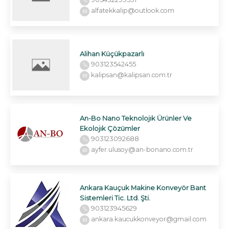
alfatekkalip@outlook.com
Alihan Küçükpazarlı
903123542455
kalipsan@kalipsan.com.tr
An-Bo Nano Teknolojık Ürünler Ve
Ekolojık Çözümler
903123092688
ayfer.ulusoy@an-bonano.com.tr
Ankara Kauçuk Makine Konveyör Bant
Sistemleri Tic. Ltd. Şti.
903123945629
ankara.kaucukkonveyor@gmail.com