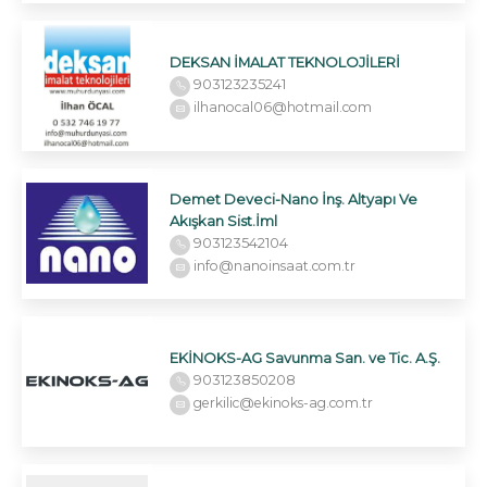
DEKSAN İMALAT TEKNOLOJİLERİ
903123235241
ilhanocal06@hotmail.com
Demet Deveci-Nano İnş. Altyapı Ve
Akışkan Sist.İml
903123542104
info@nanoinsaat.com.tr
EKİNOKS-AG Savunma San. ve Tic. A.Ş.
903123850208
gerkilic@ekinoks-ag.com.tr