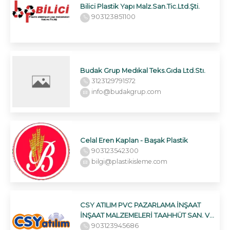
Bilici Plastik Yapı Malz.San.Tic.Ltd.Şti.
903123851100
Budak Grup Medıkal Teks.Gıda Ltd.Stı.
3123129791572
info@budakgrup.com
Celal Eren Kaplan - Başak Plastik
903123542300
bilgi@plastikisleme.com
CSY ATILIM PVC PAZARLAMA İNŞAAT
İNŞAAT MALZEMELERİ TAAHHÜT SAN. VE
TİC. LTD.ŞTİ.
903123945686