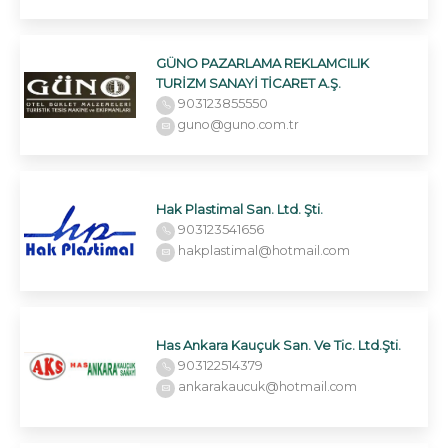
GÜNO PAZARLAMA REKLAMCILIK
TURİZM SANAYİ TİCARET A.Ş.
903123855550
guno@guno.com.tr
Hak Plastimal San. Ltd. Şti.
903123541656
hakplastimal@hotmail.com
Has Ankara Kauçuk San. Ve Tic. Ltd.Şti.
903122514379
ankarakaucuk@hotmail.com