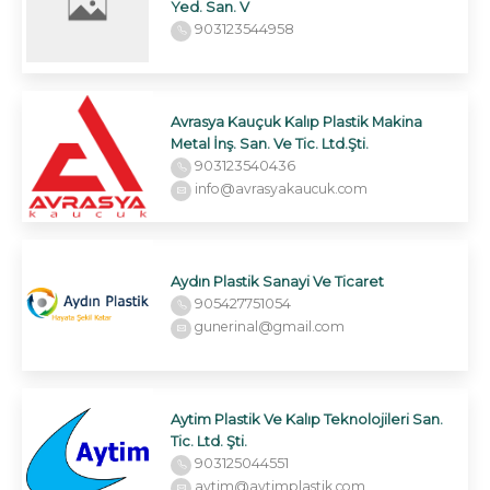
Yed. San. V
903123544958
Avrasya Kauçuk Kalıp Plastik Makina
Metal İnş. San. Ve Tic. Ltd.Şti.
903123540436
info@avrasyakaucuk.com
Aydın Plastik Sanayi Ve Ticaret
905427751054
gunerinal@gmail.com
Aytim Plastik Ve Kalıp Teknolojileri San.
Tic. Ltd. Şti.
903125044551
aytim@aytimplastik.com