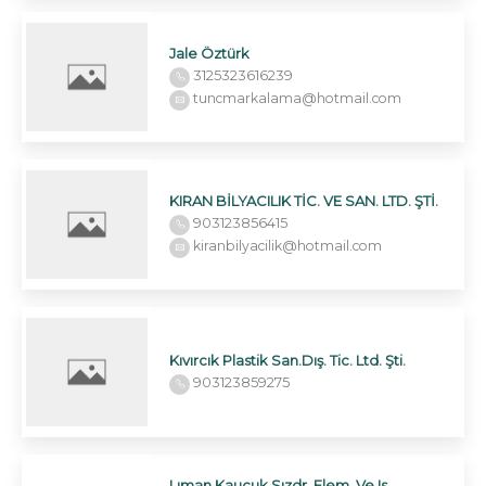
Jale Öztürk
3125323616239
tuncmarkalama@hotmail.com
KIRAN BİLYACILIK TİC. VE SAN. LTD. ŞTİ.
903123856415
kiranbilyacilik@hotmail.com
Kıvırcık Plastik San.Dış. Tic. Ltd. Şti.
903123859275
Lıman Kauçuk Sızdr. Elem. Ve Is