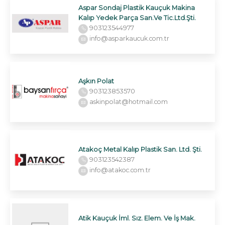
Aspar Sondaj Plastik Kauçuk Makina
Kalıp Yedek Parça San.Ve Tic.Ltd.Şti.
903123544977
info@asparkaucuk.com.tr
Aşkın Polat
903123853570
askinpolat@hotmail.com
Atakoç Metal Kalıp Plastik San. Ltd. Şti.
903123542387
info@atakoc.com.tr
Atik Kauçuk İml. Sız. Elem. Ve İş Mak.