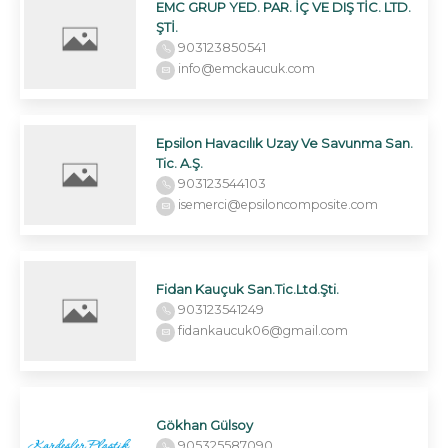
EMC GRUP YED. PAR. İÇ VE DIŞ TİC. LTD.
ŞTİ.
903123850541
info@emckaucuk.com
Epsilon Havacılık Uzay Ve Savunma San.
Tic. A.Ş.
903123544103
isemerci@epsiloncomposite.com
Fidan Kauçuk San.Tic.Ltd.Şti.
903123541249
fidankaucuk06@gmail.com
Gökhan Gülsoy
905325587090