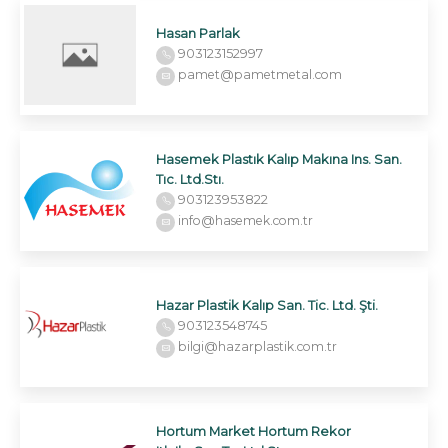
Hasan Parlak
903123152997
pamet@pametmetal.com
Hasemek Plastık Kalıp Makına Ins. San.
Tıc. Ltd.Stı.
903123953822
info@hasemek.com.tr
Hazar Plastik Kalıp San. Tic. Ltd. Şti.
903123548745
bilgi@hazarplastik.com.tr
Hortum Market Hortum Rekor