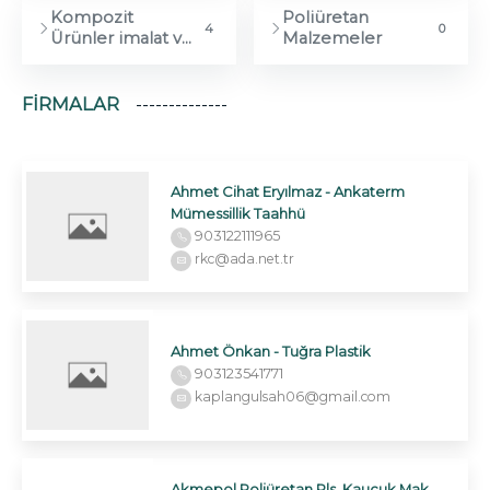
Kompozit
Poliüretan
4
0
Ürünler imalat ve
Malzemeler
Satışı
FIRMALAR
Ahmet Cihat Eryılmaz - Ankaterm
Mümessillik Taahhü
903122111965
rkc@ada.net.tr
Ahmet Önkan - Tuğra Plastik
903123541771
kaplangulsah06@gmail.com
Akmepol Poliüretan Pls. Kauçuk Mak.