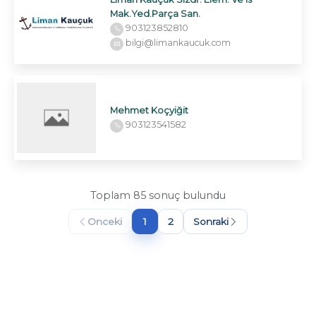
Mak.Yed.Parça San.
903123852810
bilgi@limankaucuk.com
Mehmet Koçyiğit
903123541582
Toplam 85 sonuç bulundu
Onceki
1
2
Sonraki