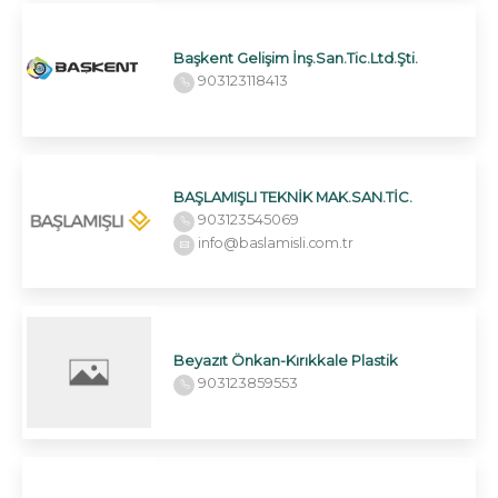
Başkent Gelişim İnş.San.Tic.Ltd.Şti.
903123118413
BAŞLAMIŞLI TEKNİK MAK.SAN.TİC.
903123545069
info@baslamisli.com.tr
Beyazıt Önkan-Kırıkkale Plastik
903123859553