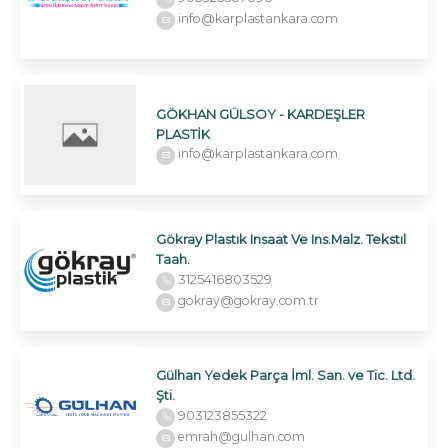
info@karplastankara.com
GÖKHAN GÜLSOY - KARDEŞLER
PLASTİK
info@karplastankara.com
Gökray Plastık Insaat Ve Ins.Malz. Tekstıl
Taah.
3125416803529
gokray@gokray.com.tr
Gülhan Yedek Parça İml. San. ve Tic. Ltd.
Şti.
903123855322
emrah@gulhan.com