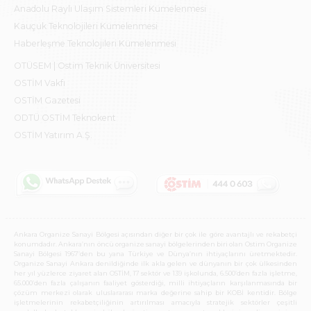
Anadolu Raylı Ulaşım Sistemleri Kümelenmesi
Kauçuk Teknolojileri Kümelenmesi
Haberleşme Teknolojileri Kümelenmesi
OTÜSEM | Ostim Teknik Üniversitesi
OSTİM Vakfı
OSTİM Gazetesi
ODTÜ OSTİM Teknokent
OSTİM Yatırım A.Ş.
Ankara Organize Sanayi Bölgesi açısından diğer bir çok ile göre avantajlı ve rekabetçi
konumdadır. Ankara’nın öncü organize sanayi bölgelerinden biri olan Ostim Organize
Sanayi Bölgesi 1967’den bu yana Türkiye ve Dünya’nın ihtiyaçlarını üretmektedir.
Organize Sanayi Ankara denildiğinde ilk akla gelen ve dünyanın bir çok ülkesinden
her yıl yüzlerce ziyaret alan OSTİM, 17 sektör ve 139 işkolunda, 6.500’den fazla işletme,
65.000’den fazla çalışanın faaliyet gösterdiği, milli ihtiyaçların karşılanmasında bir
çözüm merkezi olarak uluslararası marka değerine sahip bir KOBİ kentidir. Bölge
işletmelerinin rekabetçiliğinin artırılması amacıyla stratejik sektörler çeşitli