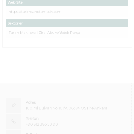
Web Site
https://tarimsanotomotiv.com
Sektörler
Tarım Makineleri Zirai Alet ve Yedek Parça
Adres
100. Yıl Bulvarı No:101/A 06374 OSTİM/Ankara
Telefon
+90 312 385 50 90