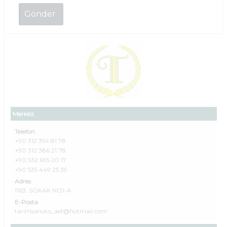
Merkez
Telefon
+90 312 354 81 78
+90 312 386 21 78
+90 532 695 20 17
+90 535 449 25 39
Adres
1163. SOKAK NO1-A
E-Posta
tarimsanoto_aef@hotmail.com